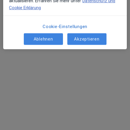
aktualisieren. Erfahren Sie mehr unter
Datenschutz und
Cookie Erklärung
Cookie-Einstellungen
Ablehnen
Akzeptieren
Thomas Schumann
Allgemeinchirurg, Viszeralchirurg
237 Bewertungen
Zu Google
Bockenheimer Landstr. 106, Frankfurt
•
Maps
Schumann Aesthetics
Privatpraxis
Dieser Arzt bzw. diese Ärztin bietet keine Online-Terminbuchung an diesem Standort an.