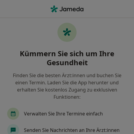
Ha
Allgemeinchirurg • Darmstadt-Ost, Darmstadt, Hessen
Filter & Sortierung
Zu Google Maps
Allgemeinchirurgen in Darmstadt,
Kümmern Sie sich um Ihre
Darmstadt-Ost
Gesundheit
Wie wir die Suchergebnisse sortieren
Finden Sie die besten Ärzt:innen und buchen Sie
einen Termin. Laden Sie die App herunter und
erhalten Sie kostenlos Zugang zu exklusiven
Funktionen:
Verwalten Sie Ihre Termine einfach
Dr. med. Navid Roshanaei
Senden Sie Nachrichten an Ihre Ärzt:innen
Allgemeinchirurg