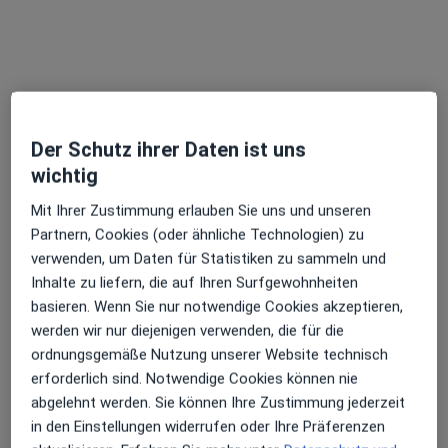
Der Schutz ihrer Daten ist uns
wichtig
Matthias Schmidt
Allgemeinchirurg, Orthopäde & Unfallchirurg, Spezieller
Mit Ihrer Zustimmung erlauben Sie uns und unseren
·
Mehr
Unfallchirurg
Partnern, Cookies (oder ähnliche Technologien) zu
284 Bewertungen
verwenden, um Daten für Statistiken zu sammeln und
Inhalte zu liefern, die auf Ihren Surfgewohnheiten
basieren. Wenn Sie nur notwendige Cookies akzeptieren,
Centallmenweg 48, Höchst
•
Zu Google Maps
werden wir nur diejenigen verwenden, die für die
Schmidt & Biró Die Orthopäden
ordnungsgemäße Nutzung unserer Website technisch
Dieser Arzt bzw. diese Ärztin bietet keine Online-Terminbuchung an diesem Standort an.
erforderlich sind. Notwendige Cookies können nie
abgelehnt werden. Sie können Ihre Zustimmung jederzeit
Terminanfrage senden
in den Einstellungen widerrufen oder Ihre Präferenzen