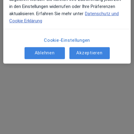
Terminanfrage senden
in den Einstellungen widerrufen oder Ihre Präferenzen
aktualisieren. Erfahren Sie mehr unter
Datenschutz und
Cookie Erklärung
Cookie-Einstellungen
Ablehnen
Akzeptieren
Dr. Thomas Rolfs
Allgemeinchirurg, Viszeralchirurg, Proktologe
477 Bewertungen
Rüttenscheider Str. 66, Essen
•
Zu Google Maps
End- und Dickdarmzentrum Essen
Dieser Arzt bzw. diese Ärztin bietet keine Online-Terminbuchung an diesem Standort an.