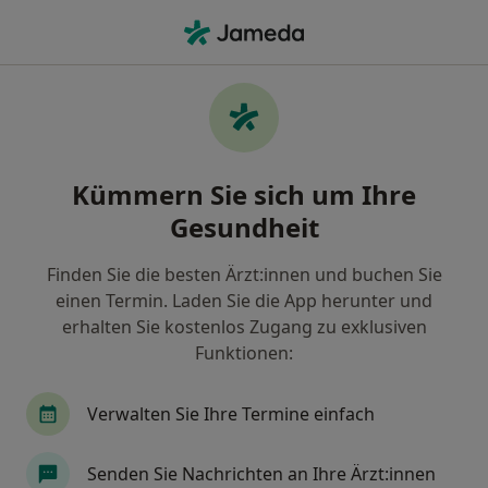
Ha
Allgemeinchirurg • Duisburg, Nordrhein-Westfalen
Filter & Sortierung
Zu Google Maps
Allgemeinchirurg in Duisburg: Termin
Kümmern Sie sich um Ihre
buchen mit jameda
Gesundheit
Finden Sie Allgemeinchirurgen in Duisburg und
buchen Sie online ohne zusätzliche Kosten.
Finden Sie die besten Ärzt:innen und buchen Sie
Wie wir die Suchergebnisse sortieren
einen Termin. Laden Sie die App herunter und
erhalten Sie kostenlos Zugang zu exklusiven
Funktionen:
Verwalten Sie Ihre Termine einfach
Senden Sie Nachrichten an Ihre Ärzt:innen