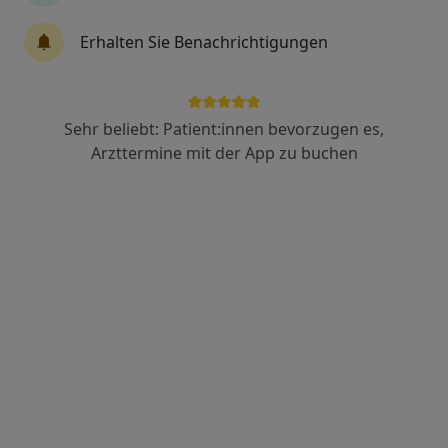
Dr. med. Boris Kiesewalter
Erhalten Sie Benachrichtigungen
Allgemeinchirurg, Orthopäde & Unfallchirurg, Akupunkteur
180 Bewertungen
Sehr beliebt: Patient:innen bevorzugen es,
Am Löken 5, Ratingen
•
Zu Google Maps
Arzttermine mit der App zu buchen
Dres. Katharina Kiesewalter Andreas Bertels und Boris Kiesewalter
Dieser Arzt bzw. diese Ärztin bietet keine Online-Terminbuchung an diesem Standort an.
Terminanfrage senden