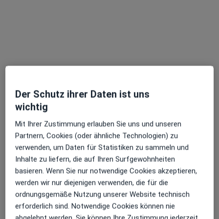
außerhalb von Duisburg, Nordrhein-Westfalen in
Gebieten nahe Ihrer Suche.
Der Schutz ihrer Daten ist uns
wichtig
Dr. med. Claus Schmidt
Mit Ihrer Zustimmung erlauben Sie uns und unseren
Partnern, Cookies (oder ähnliche Technologien) zu
Allgemeinchirurg, Viszeralchirurg, Proktologe
verwenden, um Daten für Statistiken zu sammeln und
426 Bewertungen
Inhalte zu liefern, die auf Ihren Surfgewohnheiten
basieren. Wenn Sie nur notwendige Cookies akzeptieren,
Rüttenscheider Str. 66, Essen
•
Zu Google Maps
werden wir nur diejenigen verwenden, die für die
End- und Dickdarmzentrum Essen
ordnungsgemäße Nutzung unserer Website technisch
Dieser Arzt bzw. diese Ärztin bietet keine Online-Terminbuchung an diesem Standort an.
erforderlich sind. Notwendige Cookies können nie
abgelehnt werden. Sie können Ihre Zustimmung jederzeit