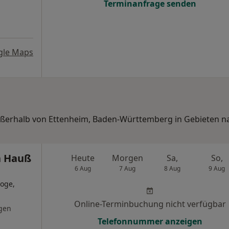
Terminanfrage senden
gle Maps
außerhalb von Ettenheim, Baden-Württemberg in Gebieten n
h Hauß
Heute
Morgen
Sa,
So,
6 Aug
7 Aug
8 Aug
9 Aug
loge,
Online-Terminbuchung nicht verfügbar
gen
Telefonnummer anzeigen