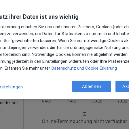
tz ihrer Daten ist uns wichtig
Heute
Morgen
Sa,
So,
Zustimmung erlauben Sie uns und unseren Partnern, Cookies (oder äh
6 Aug
7 Aug
8 Aug
9 Aug
en) zu verwenden, um Daten für Statistiken zu sammeln und Inhalte 
päde &
ren Surfgewohnheiten basieren. Wenn Sie nur notwendige Cookies ak
Online-Terminbuchung nicht verfügbar
 nur diejenigen verwenden, die für die ordnungsgemäße Nutzung uns
erforderlich sind. Notwendige Cookies können nie abgelehnt werden.
Terminanfrage senden
mmung jederzeit in den Einstellungen widerrufen oder Ihre Präferenz
en. Erfahren Sie mehr unter
Datenschutz und Cookie Erklärung
Ortenau Klinikum Lahr Abt. Unfall-, Orthopädische und Wirbelsäulenchirurgie
Ablehnen
Ak
nstellungen
Heute
Morgen
Sa,
So,
6 Aug
7 Aug
8 Aug
9 Aug
mediziner
n
Online-Terminbuchung nicht verfügbar