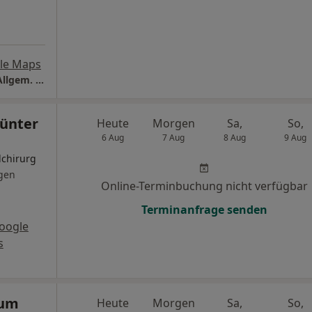
le Maps
Praxis Dr.med. Friedrich Hauß Facharzt für Allgem. Chirurgie
Günter
Heute
Morgen
Sa,
So,
6 Aug
7 Aug
8 Aug
9 Aug
lchirurg
gen
Online-Terminbuchung nicht verfügbar
Terminanfrage senden
oogle
s
cum
Heute
Morgen
Sa,
So,