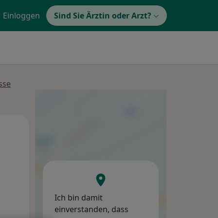
Einloggen
Sind Sie Ärztin oder Arzt?
sse
Mo,
Di,
Mi,
10 Aug
11 Aug
12 Aug
Ich bin damit
einverstanden, dass