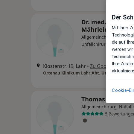
Der Schu
Dr. med. Richard
Mit Ihrer 
Mährlein
Technologi
Allgemeinchirurg, Ortho
die auf Ih
Unfallchirurg, Orthopäde
werden wir
technisch 
Ihre Zusti
Klostenstr. 19, Lahr
•
Zu Google Maps
aktualisier
Cookie-Ei
Thomas Hensle
Allgemeinchirurg, Notfall
5 Bewertunge