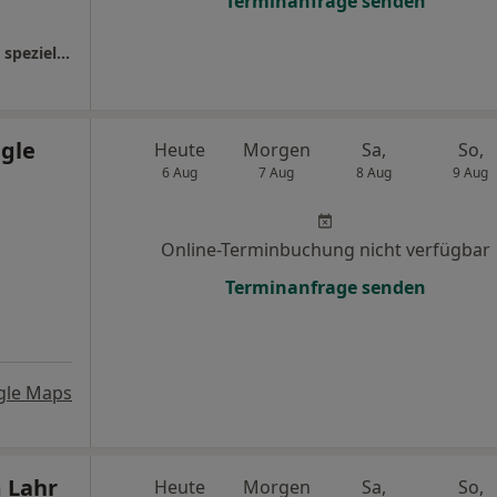
Terminanfrage senden
Ortenau Klinikum Lahr Abt. HNO-Heilkunde spezielle Kopf-Hals-Chirurgie und Plastische Operationen
ngle
Heute
Morgen
Sa,
So,
6 Aug
7 Aug
8 Aug
9 Aug
Online-Terminbuchung nicht verfügbar
Terminanfrage senden
gle Maps
 Lahr
Heute
Morgen
Sa,
So,