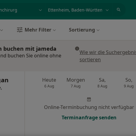
et, Erkrankung, Name
z.B. Berlin
Mehr Filter
Sortierung
in buchen mit jameda
Wie wir die Suchergebni
und buchen Sie online ohne
sortieren
gan
Heute
Morgen
Sa,
So,
6 Aug
7 Aug
8 Aug
9 Aug
,
Online-Terminbuchung nicht verfügbar
Terminanfrage senden