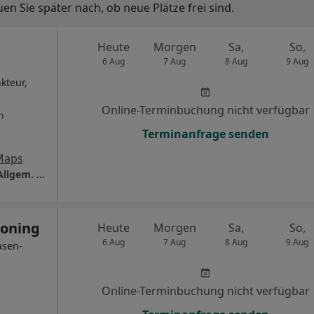
n Sie später nach, ob neue Plätze frei sind.
Heute
Morgen
Sa,
So,
6 Aug
7 Aug
8 Aug
9 Aug
kteur,
Online-Terminbuchung nicht verfügbar
n
Terminanfrage senden
Maps
Praxis Dr.med.Bernd Frischauf Facharzt für Allgem. Chirurgie
Moning
Heute
Morgen
Sa,
So,
6 Aug
7 Aug
8 Aug
9 Aug
asen-
Online-Terminbuchung nicht verfügbar