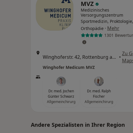
MVZ
Medizinisches
Versorgungszentrum
Sportmedizin, Proktologie
·
Mehr
Orthopädie
1301 Bewertu
Zu G
Winghoferstr. 42, Rottenburg am Neckar
•
Map
Winghofer Medicum MVZ
Dr. med. Jochen
Dr. med. Ralph
Günter Schwarz
Fischer
Allgemeinchirurg
Allgemeinchirurg
Andere Spezialisten in Ihrer Region