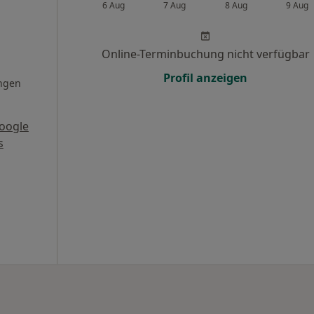
6 Aug
7 Aug
8 Aug
9 Aug
,
Online-Terminbuchung nicht verfügbar
Profil anzeigen
ngen
oogle
s