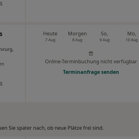
s
s
Heute
Morgen
So,
Mo,
7 Aug
8 Aug
9 Aug
10 Aug
hirurg,
Online-Terminbuchung nicht verfügbar
en
Terminanfrage senden
s
n Sie später nach, ob neue Plätze frei sind.