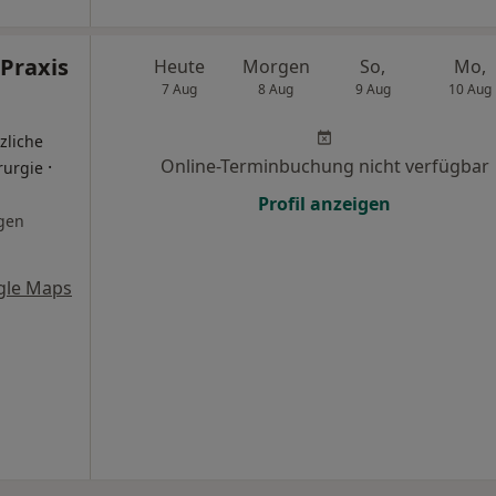
Praxis
Heute
Morgen
So,
Mo,
7 Aug
8 Aug
9 Aug
10 Aug
zliche
Online-Terminbuchung nicht verfügbar
·
rurgie
Profil anzeigen
gen
gle Maps