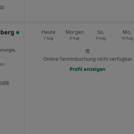
ps
dberg
Heute
Morgen
So,
Mo,
7 Aug
8 Aug
9 Aug
10 Aug
irurgie,
Online-Terminbuchung nicht verfügbar
en
Profil anzeigen
ogle