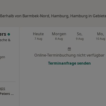
 außerhalb von Barmbek-Nord, Hamburg, Hamburg in Gebiet
ers
Heute
Morgen
So,
Mo,
7 Aug
8 Aug
9 Aug
10 Aug
ische &
Online-Terminbuchung nicht verfügbar
gen
Terminanfrage senden
aps
Plastische Chirurgie Hamburg Dr.med. Tina Peters Fachärztin für Plastische- und Ästhetische Chirurgie