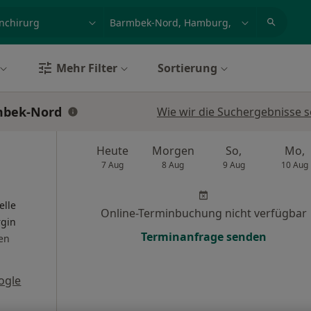
et, Erkrankung, Name
z.B. Berlin
Mehr Filter
Sortierung
mbek-Nord
Wie wir die Suchergebnisse s
Heute
Morgen
So,
Mo,
7 Aug
8 Aug
9 Aug
10 Aug
elle
Online-Terminbuchung nicht verfügbar
rgin
Terminanfrage senden
en
ogle