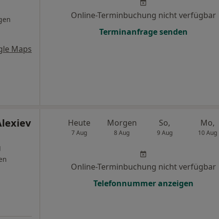
Online-Terminbuchung nicht verfügbar
gen
Terminanfrage senden
gle Maps
Alexiev
Heute
Morgen
So,
Mo,
7 Aug
8 Aug
9 Aug
10 Aug
g
en
Online-Terminbuchung nicht verfügbar
Telefonnummer anzeigen