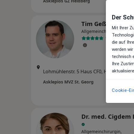
Asklepios GZ Heidberg
Der Schu
Tim Geßmann
Mit Ihrer 
Allgemeinchirurg, Proktol
Technologi
151 Bewertun
die auf Ih
werden wir
technisch 
Ihre Zusti
Zu Go
Lohmühlenstr. 5 Haus CF0, Hamburg
aktualisier
•
Maps
Asklepios MVZ St. Georg
Cookie-Ei
Dr. med. Cigdem 
Allgemeinchirurgin,