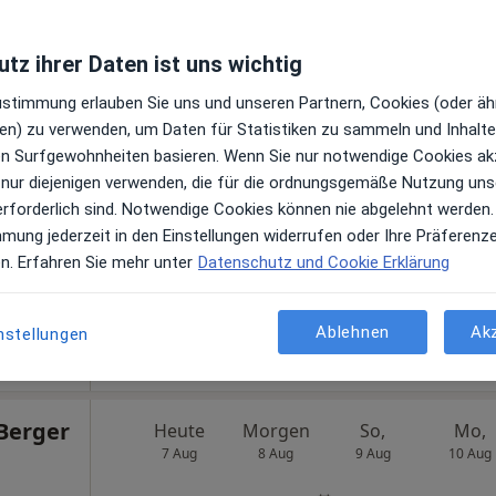
tz ihrer Daten ist uns wichtig
Heute
Morgen
So,
Mo,
Zustimmung erlauben Sie uns und unseren Partnern, Cookies (oder äh
7 Aug
8 Aug
9 Aug
10 Aug
oge
en) zu verwenden, um Daten für Statistiken zu sammeln und Inhalte 
gen
ren Surfgewohnheiten basieren. Wenn Sie nur notwendige Cookies ak
 nur diejenigen verwenden, die für die ordnungsgemäße Nutzung uns
Online-Terminbuchung nicht verfügbar
erforderlich sind. Notwendige Cookies können nie abgelehnt werden.
Terminanfrage senden
mmung jederzeit in den Einstellungen widerrufen oder Ihre Präferenz
ogle
en. Erfahren Sie mehr unter
Datenschutz und Cookie Erklärung
Ablehnen
Ak
nstellungen
Berger
Heute
Morgen
So,
Mo,
7 Aug
8 Aug
9 Aug
10 Aug