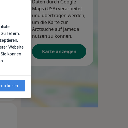
Daten durch Google
Maps (USA) verarbeitet
und übertragen werden,
um die Karte zur
Di,
Mi,
Do,
nliche
11 Aug
Arztsuche auf jameda
12 Aug
13 Aug
zu liefern,
nutzen zu können.
zeptieren,
erer Website
Karte anzeigen
 Sie können
en
zeptieren
Di,
Mi,
Do,
11 Aug
12 Aug
13 Aug