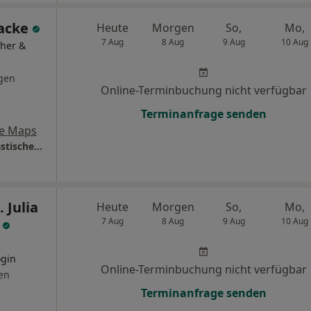
Tacke
Heute
Morgen
So,
Mo,
7 Aug
8 Aug
9 Aug
10 Aug
cher &
gen
Online-Terminbuchung nicht verfügbar
Terminanfrage senden
e Maps
Praxis Dr.med. Jürgen Tacke Facharzt für Plastische- und Ästhetische Chirurgue
 Julia
Heute
Morgen
So,
Mo,
n
7 Aug
8 Aug
9 Aug
10 Aug
ogin
Online-Terminbuchung nicht verfügbar
en
Terminanfrage senden