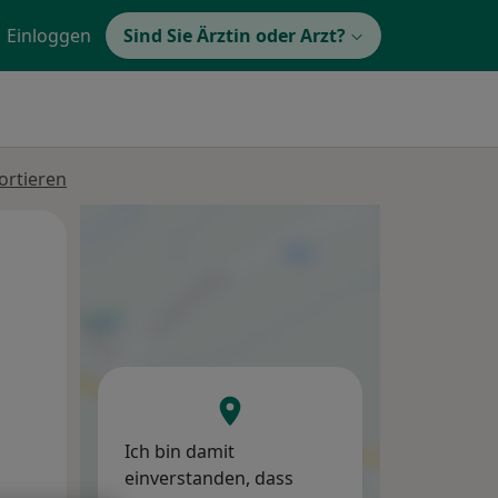
Einloggen
Sind Sie Ärztin oder Arzt?
ortieren
Di,
Mi,
Do,
11 Aug
12 Aug
13 Aug
Ich bin damit
einverstanden, dass