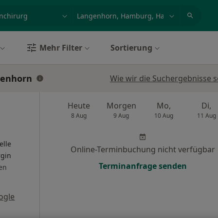
et, Erkrankung, Name
z.B. Berlin
Mehr Filter
Sortierung
genhorn
Wie wir die Suchergebnisse s
Heute
Morgen
Mo,
Di,
8 Aug
9 Aug
10 Aug
11 Aug
elle
Online-Terminbuchung nicht verfügbar
rgin
Terminanfrage senden
en
ogle