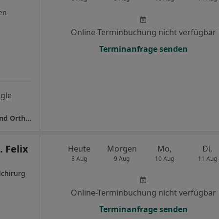
en
Online-Terminbuchung nicht verfügbar
Terminanfrage senden
gle
Ev. Krankenhaus Alsterdorf Abt. Chirurgie und Orthopädie
. Felix
Heute
Morgen
Mo,
Di,
8 Aug
9 Aug
10 Aug
11 Aug
lchirurg
Online-Terminbuchung nicht verfügbar
Terminanfrage senden