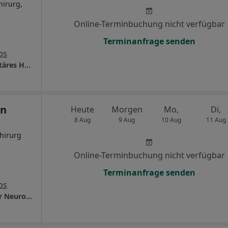
hirurg,
Online-Terminbuchung nicht verfügbar
Terminanfrage senden
ps
UNI-Klinikum Hamburg-Eppendorf Universitäres Herz- und Gefäßzentrum Klinik für Gefäßmedizin
en
Heute
Morgen
Mo,
Di,
8 Aug
9 Aug
10 Aug
11 Aug
hirurg
Online-Terminbuchung nicht verfügbar
Terminanfrage senden
ps
UNI-Klinikum Hamburg-Eppendorf Klinik für Neurochirurgie Kopf- und Neurozentrum