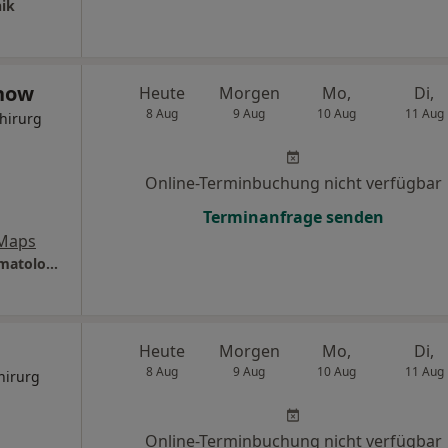
nik
nnow
Heute
Morgen
Mo,
Di,
8 Aug
9 Aug
10 Aug
11 Aug
hirurg
Online-Terminbuchung nicht verfügbar
Terminanfrage senden
 Maps
Asklepios Klinik St. Georg Chirurgisch- Traumatologisches Zentrum Abt. Neurochirurgie
Heute
Morgen
Mo,
Di,
8 Aug
9 Aug
10 Aug
11 Aug
hirurg
Online-Terminbuchung nicht verfügbar