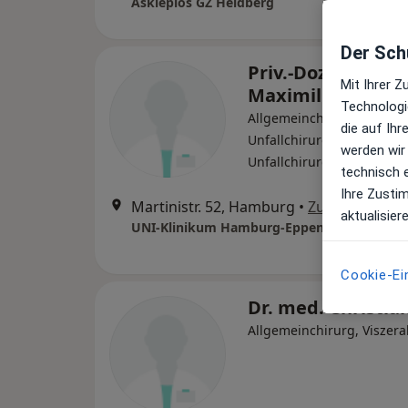
Asklepios GZ Heidberg
Der Schu
Priv.-Doz. Dr. med
Mit Ihrer 
Maximilian Harte
Technologi
Allgemeinchirurg, Ortho
die auf Ih
Unfallchirurg, Spezieller
werden wir
Unfallchirurg
technisch 
Ihre Zusti
Martinistr. 52, Hamburg
•
Zu Google Ma
aktualisier
Cookie-Ei
Dr. med. Christia
Allgemeinchirurg, Viszera