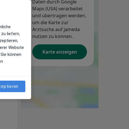
Daten durch Google
Maps (USA) verarbeitet
und übertragen werden,
um die Karte zur
Mi,
Do,
Fr,
nliche
12 Aug
Arztsuche auf jameda
13 Aug
14 Aug
zu liefern,
nutzen zu können.
zeptieren,
erer Website
Karte anzeigen
 Sie können
en
zeptieren
Mi,
Do,
Fr,
12 Aug
13 Aug
14 Aug