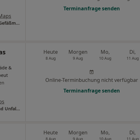
Terminanfrage senden
 Maps
Asklepios Klinik St. Georg Zentrum f. Herz- Gefäßmedizin Abt. Gefäßchirurgie
as
Heute
Morgen
Mo,
Di,
8 Aug
9 Aug
10 Aug
11 Aug
päde &
peut
Online-Terminbuchung nicht verfügbar
en
Terminanfrage senden
ps
Facharztklinik Hamburg Abt. Orthopädie und Unfallchirurgie
Heute
Morgen
Mo,
Di,
8 Aug
9 Aug
10 Aug
11 Aug