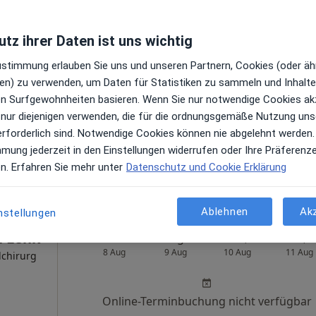
tz ihrer Daten ist uns wichtig
.
Heute
Morgen
Mo,
Di,
Zustimmung erlauben Sie uns und unseren Partnern, Cookies (oder äh
l
8 Aug
9 Aug
10 Aug
11 Aug
en) zu verwenden, um Daten für Statistiken zu sammeln und Inhalte 
päde &
ren Surfgewohnheiten basieren. Wenn Sie nur notwendige Cookies ak
 nur diejenigen verwenden, die für die ordnungsgemäße Nutzung uns
Online-Terminbuchung nicht verfügbar
erforderlich sind. Notwendige Cookies können nie abgelehnt werden.
Terminanfrage senden
mmung jederzeit in den Einstellungen widerrufen oder Ihre Präferenz
ps
en. Erfahren Sie mehr unter
Datenschutz und Cookie Erklärung
UNI-Klinikum Hamburg-Eppendorf Klinik für Unfall-,Hand- u. Wiederherstellungschirurgie
Ablehnen
Ak
nstellungen
n Lenk
Heute
Morgen
Mo,
Di,
8 Aug
9 Aug
10 Aug
11 Aug
lchirurg
Online-Terminbuchung nicht verfügbar