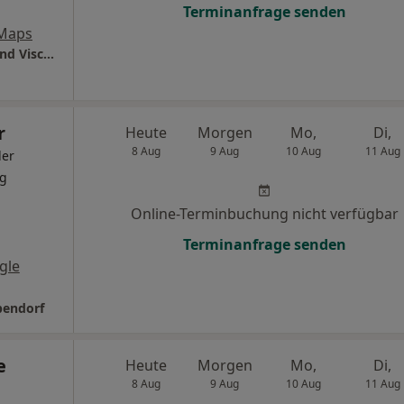
Terminanfrage senden
 Maps
Asklepios Klinik St. Georg Abt. Allgemein- und Visceralchirurgie
r
Heute
Morgen
Mo,
Di,
8 Aug
9 Aug
10 Aug
11 Aug
ler
rg
Online-Terminbuchung nicht verfügbar
Terminanfrage senden
gle
pendorf
e
Heute
Morgen
Mo,
Di,
8 Aug
9 Aug
10 Aug
11 Aug