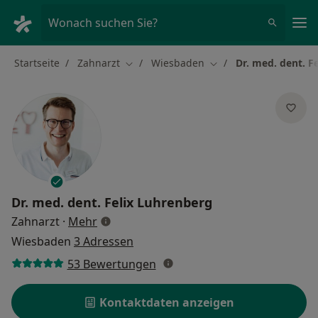
Ha
Wonach suchen Sie?
Startseite
Zahnarzt
Wiesbaden
Dr. med. dent. F
Stadt ändern
Stadt ändern
Dr. med. dent.
Felix Luhrenberg
über Spezialisierungen
Zahnarzt
·
Mehr
Wiesbaden
3 Adressen
53 Bewertungen
Kontaktdaten anzeigen