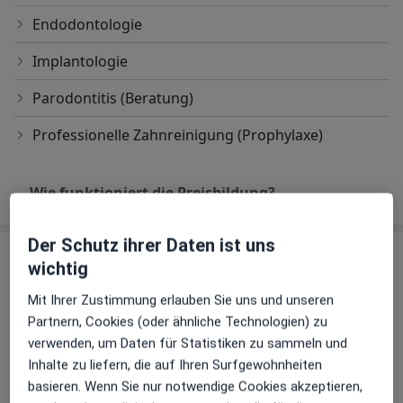
Endodontologie
Implantologie
Parodontitis (Beratung)
Professionelle Zahnreinigung (Prophylaxe)
Wie funktioniert die Preisbildung?
Der Schutz ihrer Daten ist uns
Praxen (3)
wichtig
Adresse 1
Adresse 2
Adresse 3
Mit Ihrer Zustimmung erlauben Sie uns und unseren
Partnern, Cookies (oder ähnliche Technologien) zu
verwenden, um Daten für Statistiken zu sammeln und
Inhalte zu liefern, die auf Ihren Surfgewohnheiten
Zahnarztpraxis Dres. Luhrenberg GbR
basieren. Wenn Sie nur notwendige Cookies akzeptieren,
Aukammallee 39,
Bierstadt
, 65191
Wiesbaden