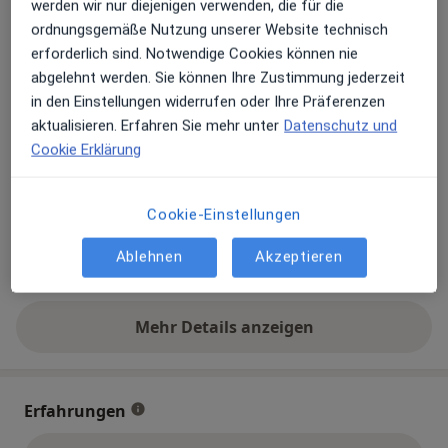
werden wir nur diejenigen verwenden, die für die
Privatpraxis
ordnungsgemäße Nutzung unserer Website technisch
erforderlich sind. Notwendige Cookies können nie
Zu Google Maps
abgelehnt werden. Sie können Ihre Zustimmung jederzeit
öffnet in einer neuen Registe
in den Einstellungen widerrufen oder Ihre Präferenzen
aktualisieren. Erfahren Sie mehr unter
Datenschutz und
Verfügbarkeit
Dr. med. dent. Felix Luhrenberg bietet an diesem
Cookie Erklärung
Standort über Jameda keine Online-
Terminbuchung an
Cookie-Einstellungen
Telefonnummer
Ablehnen
Akzeptieren
0611 5...
Telefonnummer anzeigen
Mehr Details anzeigen
über die Adresse
Erfahrungen