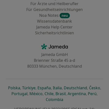
Für Ärzte und Heilberufler
Für Gesundheitseinrichtungen
Noa Notes
neu
Wissensdatenbank
Jameda Help Center
Sicherheitsrichtlinien
Kontakt
Jameda - Startseite
Jameda GmbH
Brienner Straße 45 a-d
80333 München, Deutschland
öffnet in einer neuen Registerkarte
öffnet in einer neuen Registerkarte
öffnet in einer neuen Registerk
öffnet in einer neuen Reg
öffnet in ei
öffn
Polska
,
Türkiye
,
España
,
Italia
,
Deutschland
,
Česko
,
öffnet in einer neuen Registerkarte
öffnet in einer neuen Registerkarte
öffnet in einer neuen Register
öffnet in einer neuen R
öffnet in ei
öffnet
Portugal
,
México
,
Chile
,
Brasil
,
Argentina
,
Perú
,
öffnet in einer neuen Re
Colombia