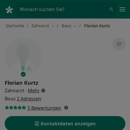
Ha
Wonach suchen Sie?
Startseite
Zahnarzt
Bous
Florian Kurtz
Stadt ändern
Stadt ändern
Florian Kurtz
über Spezialisierungen
Zahnarzt
·
Mehr
Bous
2 Adressen
5 Bewertungen
Kontaktdaten anzeigen