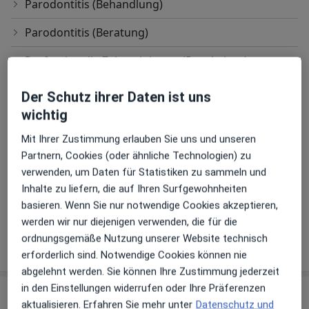
Parodontitis (Behandlung)
Parodontitis (Beratung)
Professionelle Zahnreinigung (Prophylaxe)
Unsichtbare Zahnspange (Beratung)
Der Schutz ihrer Daten ist uns
wichtig
Wurzelkanalbehandlung
Mit Ihrer Zustimmung erlauben Sie uns und unseren
Ästhetische Zahnbehandlung
Partnern, Cookies (oder ähnliche Technologien) zu
verwenden, um Daten für Statistiken zu sammeln und
Ästhetische Zahnmedizin
Inhalte zu liefern, die auf Ihren Surfgewohnheiten
Ästhetische Zahnmedizin (Beratung)
basieren. Wenn Sie nur notwendige Cookies akzeptieren,
werden wir nur diejenigen verwenden, die für die
ordnungsgemäße Nutzung unserer Website technisch
Wie funktioniert die Preisbildung?
erforderlich sind. Notwendige Cookies können nie
abgelehnt werden. Sie können Ihre Zustimmung jederzeit
in den Einstellungen widerrufen oder Ihre Präferenzen
Praxen (2)
aktualisieren. Erfahren Sie mehr unter
Datenschutz und