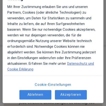
Akzeptierte Versicherungen
Details
Mit Ihrer Zustimmung erlauben Sie uns und unseren
Partnern, Cookies (oder ähnliche Technologien) zu
Telefonnummer
verwenden, um Daten für Statistiken zu sammeln und
06106...
Telefonnummer anzeigen
Inhalte zu liefern, die auf Ihren Surfgewohnheiten
basieren. Wenn Sie nur notwendige Cookies akzeptieren,
Mehr Details anzeigen
werden wir nur diejenigen verwenden, die für die
über die Adresse
ordnungsgemäße Nutzung unserer Website technisch
erforderlich sind. Notwendige Cookies können nie
abgelehnt werden. Sie können Ihre Zustimmung jederzeit
Erfahrungen
in den Einstellungen widerrufen oder Ihre Präferenzen
aktualisieren. Erfahren Sie mehr unter
Datenschutz und
Bewerten
Cookie Erklärung
Cookie-Einstellungen
59 Bewertungen
Ablehnen
Akzeptieren
Jede einzelne Bewertungen ist wichtig. Wir