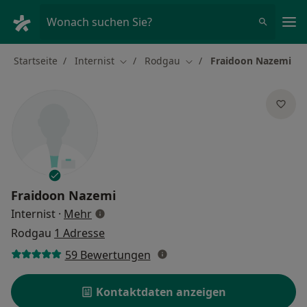
Ha
Wonach suchen Sie?
Startseite
Internist
Rodgau
Fraidoon Nazemi
Stadt ändern
Stadt ändern
Fraidoon Nazemi
über Spezialisierungen
Internist
·
Mehr
Rodgau
1 Adresse
59 Bewertungen
Kontaktdaten anzeigen