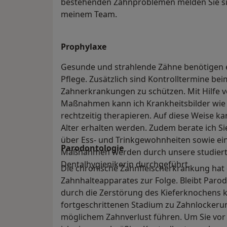
bestehenden Zahnproblemen melden Sie sich
meinem Team.
Prophylaxe
Gesunde und strahlende Zähne benötigen e
Pflege. Zusätzlich sind Kontrolltermine be
Zahnerkrankungen zu schützen. Mit Hilfe v
Maßnahmen kann ich Krankheitsbilder wie
rechtzeitig therapieren. Auf diese Weise ka
Alter erhalten werden. Zudem berate ich S
über Ess- und Trinkgewohnheiten sowie ei
Parodontologie
Maßnahmen werden durch unsere studierte
Dentalhygienikerin durchgeführt.
Die chronische Zahnfleischerkrankung hat
Zahnhalteapparates zur Folge. Bleibt Paro
durch die Zerstörung des Kieferknochens k
fortgeschrittenen Stadium zu Zahnlockeru
möglichem Zahnverlust führen. Um Sie vor