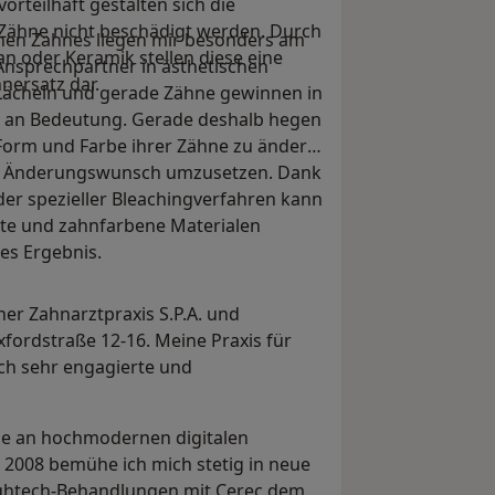
rteilhaft gestalten sich die
Zähne nicht beschädigt werden. Durch
chen Zahnes liegen mir besonders am
n oder Keramik stellen diese eine
Ansprechpartner in ästhetischen
hnersatz dar.
s Lächeln und gerade Zähne gewinnen in
r an Bedeutung. Gerade deshalb hegen
orm und Farbe ihrer Zähne zu ändern.
ren Änderungswunsch umzusetzen. Dank
er spezieller Bleachingverfahren kann
rete und zahnfarbene Materialen
es Ergebnis.
ner Zahnarztpraxis S.P.A. und
ordstraße 12-16. Meine Praxis für
rch sehr engagierte und
ihe an hochmodernen digitalen
s 2008 bemühe ich mich stetig in neue
Hightech-Behandlungen mit Cerec dem