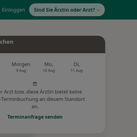
Einloggen
Sind Sie Ärztin oder Arzt?
uchen
e
Morgen
Mo,
Di,
Mi,
Do,
9 Aug
10 Aug
11 Aug
12 Aug
13 Au
r Arzt bzw. diese Ärztin bietet keine
e-Terminbuchung an diesem Standort
an.
Terminanfrage senden