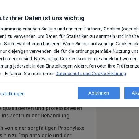
tz ihrer Daten ist uns wichtig
Top 20
Juni 2022
Zustimmung erlauben Sie uns und unseren Partnern, Cookies (oder äh
en) zu verwenden, um Daten für Statistiken zu sammeln und Inhalte 
ren Surfgewohnheiten basieren. Wenn Sie nur notwendige Cookies ak
 nur diejenigen verwenden, die für die ordnungsgemäße Nutzung uns
erforderlich sind. Notwendige Cookies können nie abgelehnt werden.
mmung jederzeit in den Einstellungen widerrufen oder Ihre Präferenz
e Schlafmedizin – Prothetik –
en. Erfahren Sie mehr unter
Datenschutz und Cookie Erklärung
eue ich mich Sie in meiner
rüßen zu dürfen!
Ablehnen
Ak
nstellungen
ollegin und Zahnärztin Frau Nesrin
 qualifizierten und professionellen
n ins Zentrum der Behandlung.
ch von einer sorgfältigen Prophylaxe
 hin zu Implantologie und der