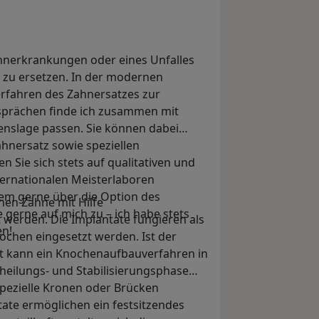
hnerkrankungen oder eines Unfalles
et zu ersetzen. In der modernen
erfahren des Zahnersatzes zur
sprächen finde ich zusammen mit
benslage passen. Sie können dabei
nersatz sowie speziellen
 Sie sich stets auf qualitativen und
ternationalen Meisterlaboren
dem gerne über die Option des
en Zähne mit Hilfe
gerne auf mich zu – ich habe stets
t werden. Die Implantate fungieren als
en!
ochen eingesetzt werden. Ist der
et kann ein Knochenaufbauverfahren in
eilungs- und Stabilisierungsphase
pezielle Kronen oder Brücken
ate ermöglichen ein festsitzendes