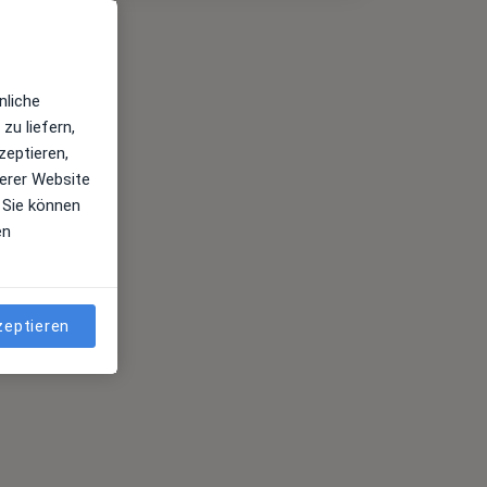
nliche
zu liefern,
zeptieren,
erer Website
 Sie können
en
zeptieren