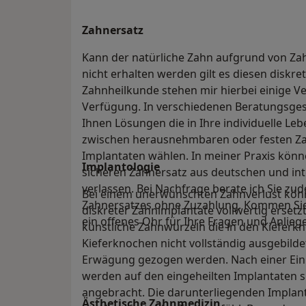
Zahnersatz
Kann der natürliche Zahn aufgrund von Za
nicht erhalten werden gilt es diesen diskr
Zahnheilkunde stehen mir hierbei einige V
Verfügung. In verschiedenen Beratungsge
Ihnen Lösungen die in Ihre individuelle Le
zwischen herausnehmbaren oder festen Zah
Implantaten wählen. In meiner Praxis können
Implantologie
sicheren Zahnersatz aus deutschen und in
verlassen. Bei Nachfrage berate ich Sie zu
Bei einem unerwünschten Zahnverlust könn
Zahnersatzes ohne Zuzahlung. Kommen Sie 
diskreter Zahnimplantate vollwertig ersetz
ein offenes Ohr für Ihre Fragen und Anlieg
künstliche Zahnwurzeln die in den Kieferkn
Kieferknochen nicht vollständig ausgebild
Erwägung gezogen werden. Nach einer Einh
werden auf den eingeheilten Implantaten s
angebracht. Die darunterliegenden Implant
Ästhetische Zahnmedizin