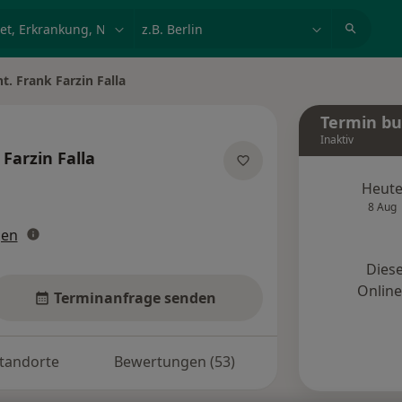
et, Erkrankung, Name
z.B. Berlin
t. Frank Farzin Falla
Termin b
Inaktiv
Farzin Falla
zialisierungen
Heut
8 Aug
gen
Diese
Onlin
Terminanfrage senden
tandorte
Bewertungen (53)