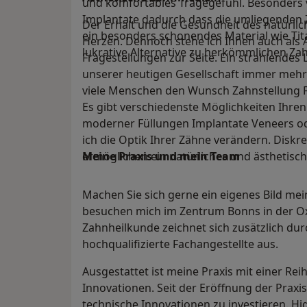
und komfortables Tragegefühl. Besonders vo
Implantate dadurch dass die umliegenden 
Der Erhalt und die Gesundheit des natürli
ein besonders schonendes Material wie Tita
Herzen. Dennoch stehe ich Ihnen auch als 
lukrative Alternative zu herkömmlichen Za
Fragestellungen zur Seite. Ein strahlende
unserer heutigen Gesellschaft immer meh
viele Menschen den Wunsch Zahnstellung F
Es gibt verschiedenste Möglichkeiten Ih
moderner Füllungen Implantate Veneers od
ich die Optik Ihrer Zähne verändern. Disk
ermöglichen ein natürliches und ästhetisch
Meine Praxis und mein Team
Machen Sie sich gerne ein eigenes Bild mei
besuchen mich im Zentrum Bonns in der Oxf
Zahnheilkunde zeichnet sich zusätzlich du
hochqualifizierte Fachangestellte aus.
Ausgestattet ist meine Praxis mit einer Re
Innovationen. Seit der Eröffnung der Praxi
technische Innovationen zu investieren. 