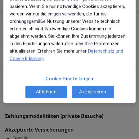
basieren. Wenn Sie nur notwendige Cookies akzeptieren,
werden wir nur diejenigen verwenden, die für die
Praxis
ordnungsgemäße Nutzung unserer Website technisch
erforderlich sind. Notwendige Cookies können nie
abgelehnt werden. Sie können Ihre Zustimmung jederzeit
Praxis Frank Siebert Facharzt für Innere
in den Einstellungen widerrufen oder Ihre Präferenzen
Medizin
aktualisieren. Erfahren Sie mehr unter
Datenschutz und
Neue Torstr. 12,
Mukrena
, 06425
Alsleben
Cookie Erklärung
Zu Google Maps
öffnet in einer neuen Registe
Cookie-Einstellungen
Verfügbarkeit
Frank Siebert bietet an diesem Standort über
Ablehnen
Akzeptieren
Jameda keine Online-Terminbuchung an
Zahlungsmodalitäten (private Besuche)
Akzeptierte Versicherungen
Details