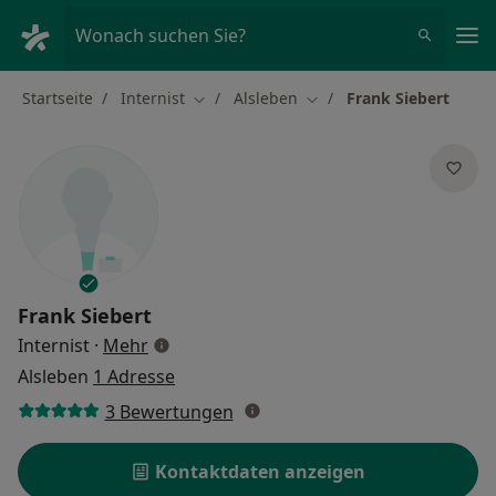
Ha
Wonach suchen Sie?
Startseite
Internist
Alsleben
Frank Siebert
Stadt ändern
Stadt ändern
Frank Siebert
über Spezialisierungen
Internist
·
Mehr
Alsleben
1 Adresse
3 Bewertungen
Kontaktdaten anzeigen