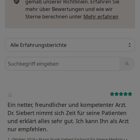
gemäß unserer Richtlinien. Erfahren Sie
mehr über Bewertungen und wie wir
Mehr übe
Sterne berechnen unter
Mehr erfahren
Bewertungen durchsuchen
Ein netter, freundlicher und kompetenter Arzt.
Dr. Siebert nimmt sich Zeit für seine Patienten
und erklärt alles sehr gut. Ich kann Ihn als Arzt
nur empfehlen.
1. Oktober 2019
•
Praxis Frank Siebert Facharzt für Innere Medizin
•
•