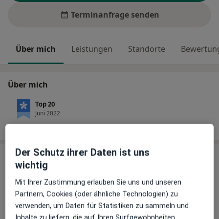
Terminanfrage senden
Über mich
Leistungen
Standorte
Bewertung
Über mich
Top 20
Juni 2022
Der Schutz ihrer Daten ist uns
Leistungen
wichtig
Keine Informationen über Leistungen und Kosten
Mit Ihrer Zustimmung erlauben Sie uns und unseren
Auf diesem Profil wurden noch keine Informationen
Partnern, Cookies (oder ähnliche Technologien) zu
über Leistungen hinzugefügt.
verwenden, um Daten für Statistiken zu sammeln und
Inhalte zu liefern, die auf Ihren Surfgewohnheiten