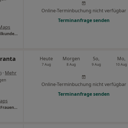
Online-Terminbuchung nicht verfügbar
Terminanfrage senden
 Maps
Praxis Axel Bansbach Facharzt für Frauenheilkunde und Geburtshilfe
Franta
Heute
Morgen
So,
Mo,
7 Aug
8 Aug
9 Aug
10 Aug
·
Mehr
)
gen
Online-Terminbuchung nicht verfügbar
Terminanfrage senden
Maps
Praxis Dr.med. Renate Franta Fachärztin für Frauenheilkunde und Geburtshilfe