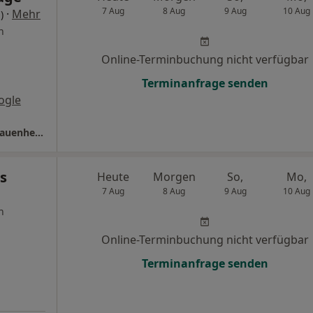
7 Aug
8 Aug
9 Aug
10 Aug
·
Mehr
)
n
Online-Terminbuchung nicht verfügbar
Terminanfrage senden
ogle
Praxis Dr.med. Isabel Hage Fachärztin für Frauenheilkunde und Geburtshilfe
s
Heute
Morgen
So,
Mo,
7 Aug
8 Aug
9 Aug
10 Aug
n
Online-Terminbuchung nicht verfügbar
Terminanfrage senden