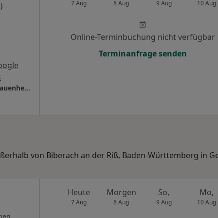
7 Aug
8 Aug
9 Aug
10 Aug
)
Online-Terminbuchung nicht verfügbar
Terminanfrage senden
oogle
s
Praxis Dr.med. Roland Kaiser Facharzt für Frauenheilkunde und Geburtshilfe
außerhalb von Biberach an der Riß, Baden-Württemberg in G
Heute
Morgen
So,
Mo,
7 Aug
8 Aug
9 Aug
10 Aug
gen