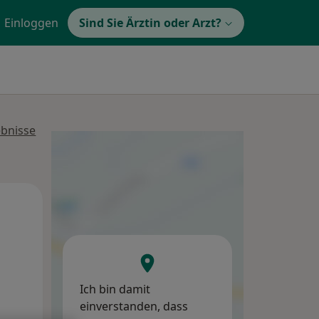
Einloggen
Sind Sie Ärztin oder Arzt?
ebnisse
Di,
Mi,
Do,
11 Aug
12 Aug
13 Aug
Ich bin damit
einverstanden, dass