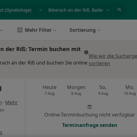
et, Erkrankung, Name
z.B. Berlin
Mehr Filter
Sortierung
an der Riß: Termin buchen mit
Wie wir die Sucherg
rach an der Riß und buchen Sie online
sortieren
g
Heute
Morgen
So,
Mo,
7 Aug
8 Aug
9 Aug
10 Aug
·
Mehr
)
en
Online-Terminbuchung nicht verfügbar
Terminanfrage senden
s