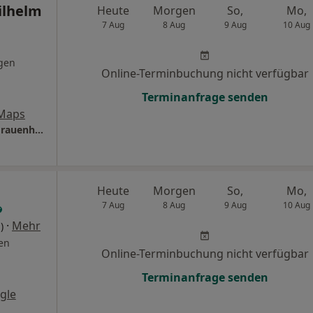
ilhelm
Heute
Morgen
So,
Mo,
7 Aug
8 Aug
9 Aug
10 Aug
gen
Online-Terminbuchung nicht verfügbar
Terminanfrage senden
 Maps
Praxis Dr.med. Oliver Wilhelm Facharzt für Frauenheilkunde und Geburtshilfe
Heute
Morgen
So,
Mo,
7 Aug
8 Aug
9 Aug
10 Aug
·
Mehr
)
en
Online-Terminbuchung nicht verfügbar
Terminanfrage senden
gle