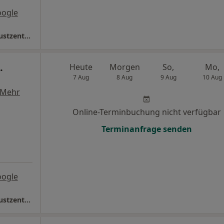
oogle
Sana Klinikum Biberach Frauenklinik mit Brustzentrum
.
Heute
Morgen
So,
Mo,
7 Aug
8 Aug
9 Aug
10 Aug
Mehr
Online-Terminbuchung nicht verfügbar
Terminanfrage senden
oogle
Sana Klinikum Biberach Frauenklinik mit Brustzentrum