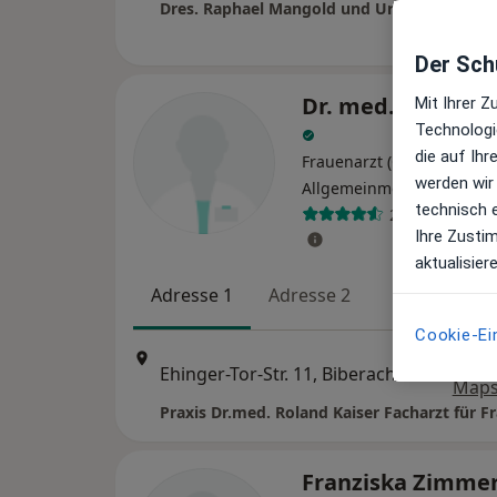
Dres. Raphael Mangold und Urszula Rauch
Der Schu
Dr. med. Roland K
Mit Ihrer 
Technologi
die auf Ih
Frauenarzt (Gynäkologe),
werden wir
·
Me
Allgemeinmediziner
technisch 
29 Bewertung
Ihre Zusti
aktualisier
Adresse 1
Adresse 2
Cookie-Ei
Zu G
Ehinger-Tor-Str. 11, Biberach an der Riß
•
Map
Franziska Zimm