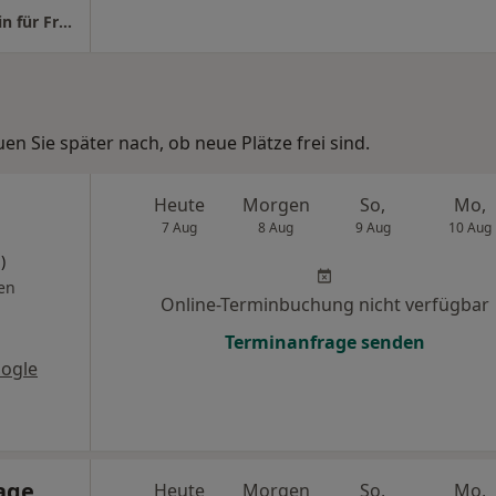
Praxis Dr. Barbara Dieling-Mavridis Fachärztin für Frauenheilkunde und Geburtshilfe
n Sie später nach, ob neue Plätze frei sind.
Heute
Morgen
So,
Mo,
7 Aug
8 Aug
9 Aug
10 Aug
)
en
Online-Terminbuchung nicht verfügbar
Terminanfrage senden
ogle
age
Heute
Morgen
So,
Mo,