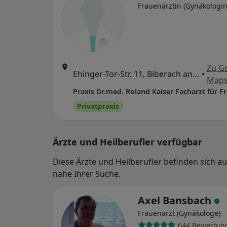
Frauenärztin (Gynäkologin
Zu G
Ehinger-Tor-Str. 11, Biberach an der Riß
•
Map
Privatpraxis
Ärzte und Heilberufler verfügbar
Diese Ärzte und Heilberufler befinden sich 
nahe Ihrer Suche.
Axel Bansbach
Frauenarzt (Gynäkologe)
644 Bewertun