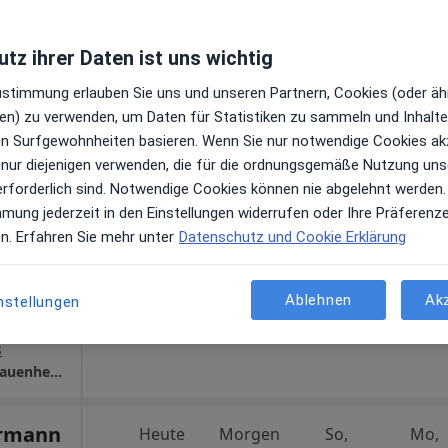
tz ihrer Daten ist uns wichtig
aiser
Zustimmung erlauben Sie uns und unseren Partnern, Cookies (oder äh
Heute
Morgen
So,
Mo,
7 Aug
8 Aug
9 Aug
10 Aug
en) zu verwenden, um Daten für Statistiken zu sammeln und Inhalte 
ren Surfgewohnheiten basieren. Wenn Sie nur notwendige Cookies ak
 nur diejenigen verwenden, die für die ordnungsgemäße Nutzung uns
hr
Online-Terminbuchung nicht verfügbar
erforderlich sind. Notwendige Cookies können nie abgelehnt werden.
en
mmung jederzeit in den Einstellungen widerrufen oder Ihre Präferenz
Terminanfrage senden
en. Erfahren Sie mehr unter
Datenschutz und Cookie Erklärung
Ablehnen
Ak
nstellungen
oogle
s
Praxis Dr.med. Roland Kaiser Facharzt für Frauenheilkunde und Geburtshilfe
ermann
Heute
Morgen
So,
Mo,