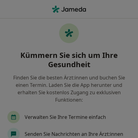
Ha
Frauenarzt (Gynäkologe) • Altstadt, Frankfurt, Hessen
Filter & Sortierung
Zu Google Maps
Frauenärzte (Gynäkologen) in Frankfurt,
Kümmern Sie sich um Ihre
Altstadt
Gesundheit
Wie wir die Suchergebnisse sortieren
Finden Sie die besten Ärzt:innen und buchen Sie
einen Termin. Laden Sie die App herunter und
erhalten Sie kostenlos Zugang zu exklusiven
Funktionen:
Verwalten Sie Ihre Termine einfach
Dr. med. Aydan Jalilova
Senden Sie Nachrichten an Ihre Ärzt:innen
Frauenärztin (Gynäkologin)