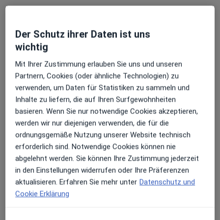
Monika Haller
·
Mehr
Frauenärztin (Gynäkologin)
Der Schutz ihrer Daten ist uns
53 Bewertungen
wichtig
Mit Ihrer Zustimmung erlauben Sie uns und unseren
Zu Google
Partnern, Cookies (oder ähnliche Technologien) zu
Bockenheimer Landstr. 33-35, Frankfurt
•
Maps
verwenden, um Daten für Statistiken zu sammeln und
Praxis Monika Haller Fachärztin für Frauenheilkunde und Geburtshilfe
Inhalte zu liefern, die auf Ihren Surfgewohnheiten
Dieser Arzt bzw. diese Ärztin bietet keine Online-Terminbuchung an diesem Standort an.
basieren. Wenn Sie nur notwendige Cookies akzeptieren,
werden wir nur diejenigen verwenden, die für die
Terminanfrage senden
ordnungsgemäße Nutzung unserer Website technisch
erforderlich sind. Notwendige Cookies können nie
abgelehnt werden. Sie können Ihre Zustimmung jederzeit
in den Einstellungen widerrufen oder Ihre Präferenzen
aktualisieren. Erfahren Sie mehr unter
Datenschutz und
Cookie Erklärung