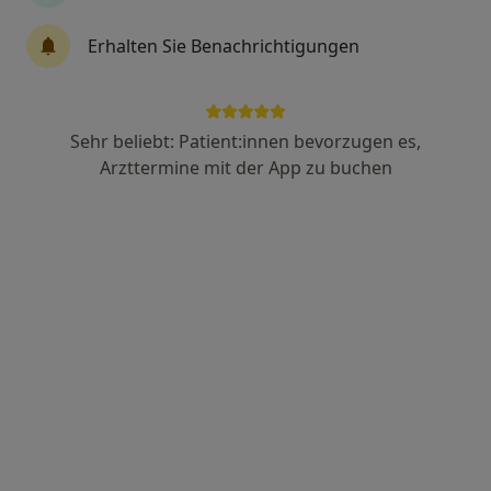
435 Bewertungen
Erhalten Sie Benachrichtigungen
Schillerstr. 30 - 40, Frankfurt
•
Zu Google Maps
Praxis Dr.med. Aydan Jalilova Fachärztin für Frauenheilkunde und Geburtshilfe
Sehr beliebt: Patient:innen bevorzugen es,
Dieser Arzt bzw. diese Ärztin bietet keine Online-Terminbuchung an diesem Standort an.
Arzttermine mit der App zu buchen
Terminanfrage senden
Dr. med. Melih Ordu
·
Mehr
Frauenarzt (Gynäkologe)