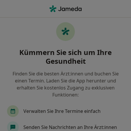
Ha
Frauenarzt (Gynäkologe) • Höchst, Frankfurt, Hessen
Filter & Sortierung
Zu Google Maps
Frauenärzte (Gynäkologen) in Frankfurt,
Kümmern Sie sich um Ihre
Höchst
Gesundheit
Wie wir die Suchergebnisse sortieren
Finden Sie die besten Ärzt:innen und buchen Sie
einen Termin. Laden Sie die App herunter und
erhalten Sie kostenlos Zugang zu exklusiven
Funktionen:
Verwalten Sie Ihre Termine einfach
Halime Ulusoy
Senden Sie Nachrichten an Ihre Ärzt:innen
·
Mehr
Frauenärztin (Gynäkologin)