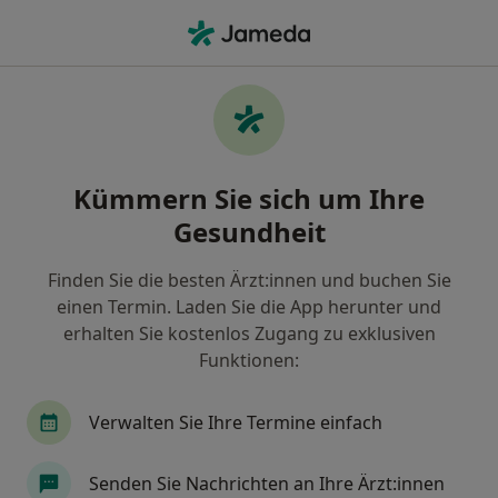
Ha
Frauenarzt (Gynäkologe) • Veddel, Hamburg, Hamburg
Filter & Sortierung
Zu Google Maps
Frauenärzte (Gynäkologen) in Hamburg,
Kümmern Sie sich um Ihre
Veddel
Gesundheit
Wie wir die Suchergebnisse sortieren
Finden Sie die besten Ärzt:innen und buchen Sie
einen Termin. Laden Sie die App herunter und
erhalten Sie kostenlos Zugang zu exklusiven
Funktionen:
Verwalten Sie Ihre Termine einfach
Dr. med. Christina Bossler
Senden Sie Nachrichten an Ihre Ärzt:innen
·
Mehr
Frauenärztin (Gynäkologin)