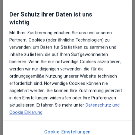
Praxis
Gynäkologie
Der Schutz ihrer Daten ist uns
1043 Bewertungen
wichtig
Mit Ihrer Zustimmung erlauben Sie uns und unseren
Grindelberg 3, Hamburg
•
Zu Google Maps
Partnern, Cookies (oder ähnliche Technologien) zu
Frauenarztzentrum Harvestehude Dr.med. Nina Sturm & Dr. med. Christina Bossler
verwenden, um Daten für Statistiken zu sammeln und
Inhalte zu liefern, die auf Ihren Surfgewohnheiten
basieren. Wenn Sie nur notwendige Cookies akzeptieren,
Dr. med. Nina Sturm
Dr. med. Mirja
Dr. med. Julia Tomada
werden wir nur diejenigen verwenden, die für die
Frauenarzt
Pagenkemper
Frauenarzt
ordnungsgemäße Nutzung unserer Website technisch
(Gynäkologe)
Frauenarzt
(Gynäkologe)
erforderlich sind. Notwendige Cookies können nie
(Gynäkologe)
abgelehnt werden. Sie können Ihre Zustimmung jederzeit
Alle 5 Ärzt:innen anzeigen
in den Einstellungen widerrufen oder Ihre Präferenzen
aktualisieren. Erfahren Sie mehr unter
Datenschutz und
Keine Online-Terminbuchung über jameda verfügbar
Cookie Erklärung
Profil anzeigen
Cookie-Einstellungen