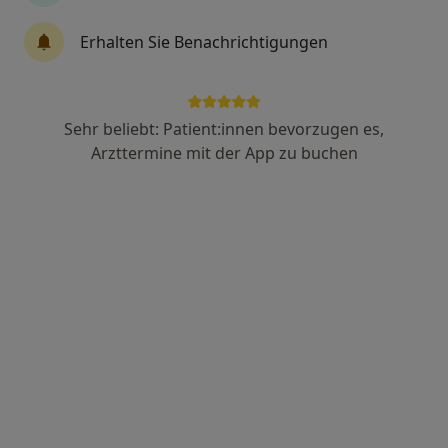
393 Bewertungen
Erhalten Sie Benachrichtigungen
Grindelberg 3, Hamburg
•
Zu Google Maps
Frauenarztzentrum Harvestehude Dr.med. Nina Sturm & Dr. med. Christina Bossler
Sehr beliebt: Patient:innen bevorzugen es,
Dieser Arzt bzw. diese Ärztin bietet keine Online-Terminbuchung an diesem Standort an.
Arzttermine mit der App zu buchen
Terminanfrage senden
Dr. med. Nina Sturm
Frauenärztin (Gynäkologin)