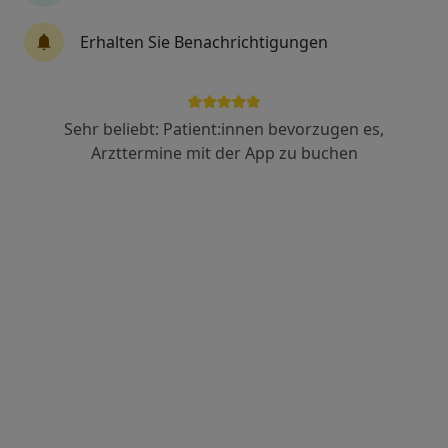
495 Bewertungen
Erhalten Sie Benachrichtigungen
Omptedastr. 12, Hannover
•
Zu Google Maps
Frauenärztin Dr. Amanda Penner, Fachärztin für Frauenheilkunde und Geburtshilfe
Sehr beliebt: Patient:innen bevorzugen es,
Dieser Arzt bzw. diese Ärztin bietet keine Online-Terminbuchung an diesem Standort an.
Arzttermine mit der App zu buchen
Terminanfrage senden
Ärzte und Heilberufler verfügbar
Diese Ärzte und Heilberufler befinden sich
außerhalb von Hannover, Niedersachsen in Gebieten
nahe Ihrer Suche.