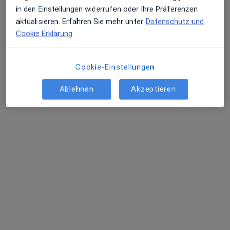
in den Einstellungen widerrufen oder Ihre Präferenzen
aktualisieren. Erfahren Sie mehr unter
Datenschutz und
Cookie Erklärung
Cookie-Einstellungen
Dr. med. univ. (Belgrad) Branko
Milkanovic
Ablehnen
Akzeptieren
Frauenarzt (Gynäkologe)
127 Bewertungen
Auguststr. 23, Braunschweig
•
Zu Google Maps
Praxis Dr. Branko Milkanovic Facharzt für Frauenheilkunde und Geburtshilfe
Dieser Arzt bzw. diese Ärztin bietet keine Online-Terminbuchung an diesem Standort an.
Terminanfrage senden