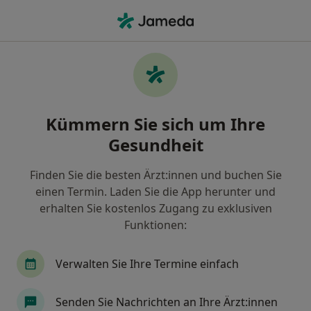
Ha
Frauenarzt (Gynäkologe) • Hannover, Niedersachsen
Filter & Sortierung
• 1
Zu Google Map
Empfohlene Frauenärzte (Gynäkologen)
Kümmern Sie sich um Ihre
für Gesetzlich versichert in Hannover
Gesundheit
Wie wir die Suchergebnisse sortieren
Finden Sie die besten Ärzt:innen und buchen Sie
einen Termin. Laden Sie die App herunter und
erhalten Sie kostenlos Zugang zu exklusiven
Funktionen:
Verwalten Sie Ihre Termine einfach
Dr. med. Amanda Penner
Senden Sie Nachrichten an Ihre Ärzt:innen
·
Mehr
Frauenärztin (Gynäkologin)