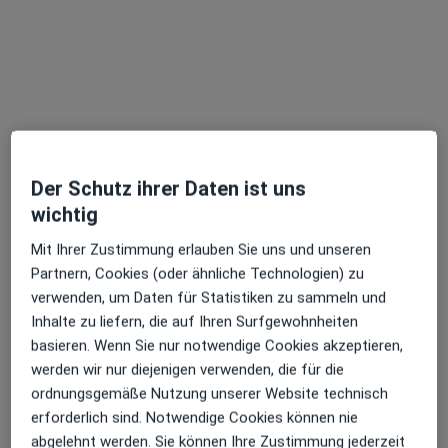
Dr. med. Friederike Neukirchner
Frauenärztin (Gynäkologin)
315 Bewertungen
Der Schutz ihrer Daten ist uns
wichtig
Zu Google
Hildesheimer Str. 27, Braunschweig
•
Mit Ihrer Zustimmung erlauben Sie uns und unseren
Maps
Partnern, Cookies (oder ähnliche Technologien) zu
Frauenarztpraxis Hildesheimer Straße
verwenden, um Daten für Statistiken zu sammeln und
Dieser Arzt bzw. diese Ärztin bietet keine Online-Terminbuchung an diesem Standort an.
Inhalte zu liefern, die auf Ihren Surfgewohnheiten
basieren. Wenn Sie nur notwendige Cookies akzeptieren,
Terminanfrage senden
werden wir nur diejenigen verwenden, die für die
ordnungsgemäße Nutzung unserer Website technisch
erforderlich sind. Notwendige Cookies können nie
abgelehnt werden. Sie können Ihre Zustimmung jederzeit