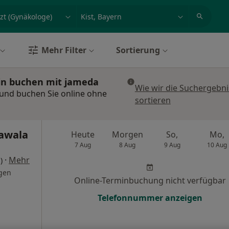
et, Erkrankung, Name
z.B. Berlin
Mehr Filter
Sortierung
min buchen mit jameda
Wie wir die Suchergebni
 und buchen Sie online ohne
sortieren
awala
Heute
Morgen
So,
Mo,
7 Aug
8 Aug
9 Aug
10 Aug
·
Mehr
)
gen
Online-Terminbuchung nicht verfügbar
Telefonnummer anzeigen