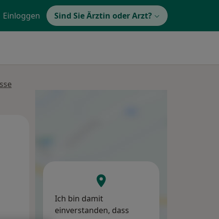
Einloggen
Sind Sie Ärztin oder Arzt?
sse
Di,
Mi,
Do,
11 Aug
12 Aug
13 Aug
Ich bin damit
einverstanden, dass