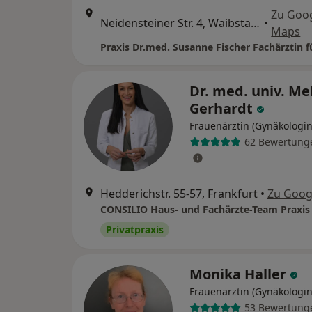
Zu Goo
Neidensteiner Str. 4, Waibstadt
•
Maps
Dr. med. univ. Me
Gerhardt
Frauenärztin (Gynäkologin
62 Bewertung
Hedderichstr. 55-57, Frankfurt
•
Zu Goog
Privatpraxis
Monika Haller
Frauenärztin (Gynäkologin
53 Bewertung