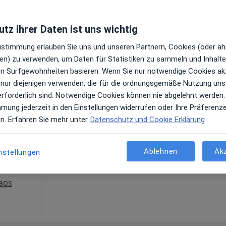
tz ihrer Daten ist uns wichtig
Zustimmung erlauben Sie uns und unseren Partnern, Cookies (oder äh
en) zu verwenden, um Daten für Statistiken zu sammeln und Inhalte 
Aßmann
ren Surfgewohnheiten basieren. Wenn Sie nur notwendige Cookies ak
Heute
Morgen
So,
Mo,
7 Aug
8 Aug
9 Aug
10 Aug
 nur diejenigen verwenden, die für die ordnungsgemäße Nutzung uns
erforderlich sind. Notwendige Cookies können nie abgelehnt werden.
)
mmung jederzeit in den Einstellungen widerrufen oder Ihre Präferenz
en
Online-Terminbuchung nicht verfügbar
en. Erfahren Sie mehr unter
Datenschutz und Cookie Erklärung
Terminanfrage senden
Ablehnen
Ak
nstellungen
aps