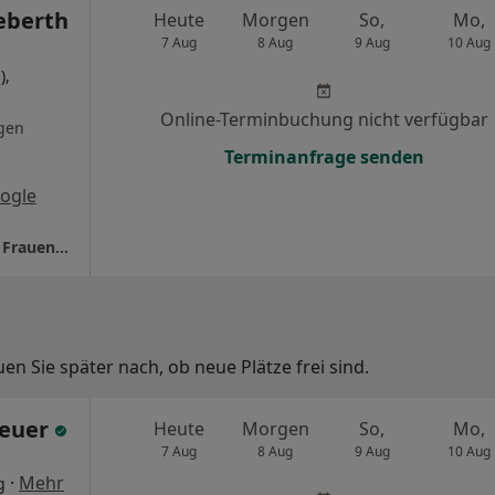
eberth
Heute
Morgen
So,
Mo,
7 Aug
8 Aug
9 Aug
10 Aug
),
Online-Terminbuchung nicht verfügbar
gen
Terminanfrage senden
ogle
Praxis Dr.med.Ingrid Geberth Fachärztin für Frauenheilkunde und Geburtshilfe
n Sie später nach, ob neue Plätze frei sind.
Heuer
Heute
Morgen
So,
Mo,
7 Aug
8 Aug
9 Aug
10 Aug
·
Mehr
g