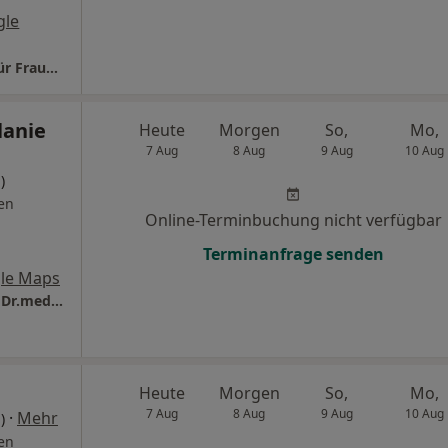
gle
Praxis Dr.med. Susanne Fischer Fachärztin für Frauenheilkunde und Geburtshilfe
lanie
Heute
Morgen
So,
Mo,
7 Aug
8 Aug
9 Aug
10 Aug
)
en
Online-Terminbuchung nicht verfügbar
Terminanfrage senden
le Maps
CONSILIO Haus- und Fachärzte-Team Praxis Dr.med. Ilja Kleiman Facharzt für Allgemeinmedizin
Heute
Morgen
So,
Mo,
7 Aug
8 Aug
9 Aug
10 Aug
·
Mehr
)
en