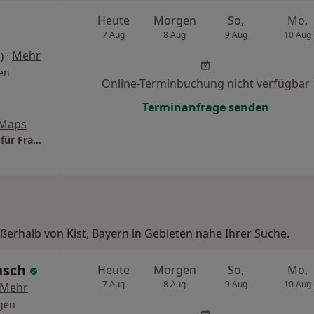
Heute
Morgen
So,
Mo,
7 Aug
8 Aug
9 Aug
10 Aug
·
Mehr
)
en
Online-Terminbuchung nicht verfügbar
Terminanfrage senden
 Maps
Praxis Dr.med. Martina Schiebler Fachärztin für Frauenheilkunde und Geburtshilfe
ußerhalb von Kist, Bayern in Gebieten nahe Ihrer Suche.
usch
Heute
Morgen
So,
Mo,
7 Aug
8 Aug
9 Aug
10 Aug
Mehr
gen