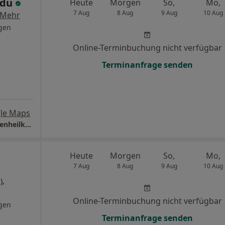
rdu
Heute
Morgen
So,
Mo,
7 Aug
8 Aug
9 Aug
10 Aug
Mehr
gen
Online-Terminbuchung nicht verfügbar
Terminanfrage senden
le Maps
Praxis Dr.med. Melih Ordu Facharzt für Frauenheilkunde und Geburtshilfe
Heute
Morgen
So,
Mo,
7 Aug
8 Aug
9 Aug
10 Aug
),
Online-Terminbuchung nicht verfügbar
gen
Terminanfrage senden