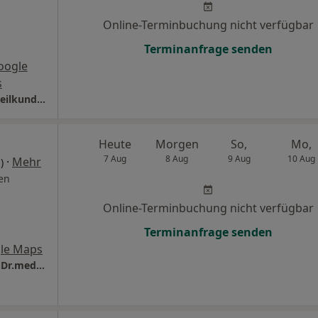
Online-Terminbuchung nicht verfügbar
Terminanfrage senden
oogle
s
Praxis Monika Haller Fachärztin für Frauenheilkunde und Geburtshilfe
Heute
Morgen
So,
Mo,
7 Aug
8 Aug
9 Aug
10 Aug
·
Mehr
)
en
Online-Terminbuchung nicht verfügbar
Terminanfrage senden
le Maps
CONSILIO Haus- und Fachärzte-Team Praxis Dr.med. Ilja Kleiman Facharzt für Allgemeinmedizin