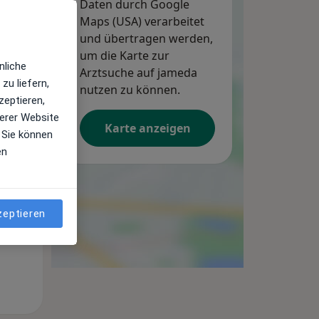
Daten durch Google
Maps (USA) verarbeitet
und übertragen werden,
um die Karte zur
nliche
Arztsuche auf jameda
zu liefern,
nutzen zu können.
zeptieren,
Di,
Mi,
Do,
11 Aug
12 Aug
13 Aug
erer Website
Karte anzeigen
 Sie können
en
zeptieren