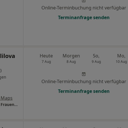
Online-Terminbuchung nicht verfügbar
Terminanfrage senden
lilova
Heute
Morgen
So,
Mo,
7 Aug
8 Aug
9 Aug
10 Aug
)
gen
Online-Terminbuchung nicht verfügbar
Terminanfrage senden
 Maps
Praxis Dr.med. Aydan Jalilova Fachärztin für Frauenheilkunde und Geburtshilfe