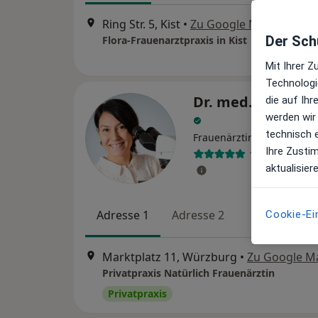
Ring Str. 5, Kist
•
Zu Google Maps
Der Schu
Flora-Frauenarztpraxis in Kist
Mit Ihrer 
Technologi
Dr. med. Sonja 
die auf Ih
werden wir
technisch 
Frauenärztin (Gynäkologin
Ihre Zusti
15 Bewertung
aktualisier
Adresse 1
Adresse 2
Cookie-Ei
Marktplatz 11, Würzburg
•
Zu Google M
Privatpraxis Natürlich Frauenärztin
Privatpraxis