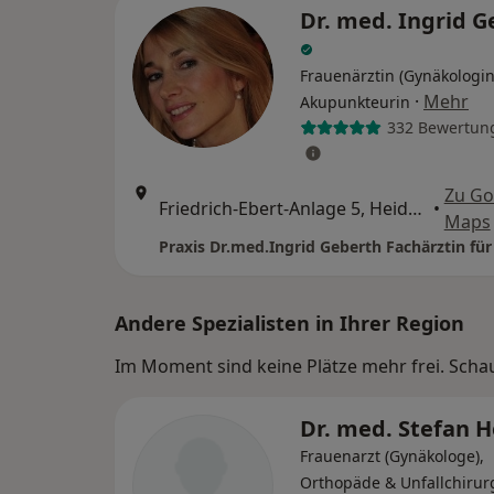
Dr. med. Ingrid G
Frauenärztin (Gynäkologin
·
Mehr
Akupunkteurin
332 Bewertun
Zu Go
Friedrich-Ebert-Anlage 5, Heidelberg
•
Maps
Andere Spezialisten in Ihrer Region
Im Moment sind keine Plätze mehr frei. Schaue
Dr. med. Stefan 
Frauenarzt (Gynäkologe),
Orthopäde & Unfallchirur