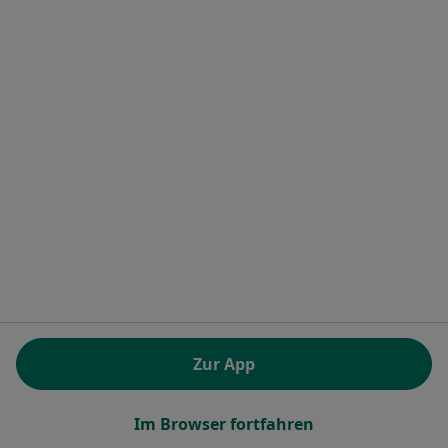
Leistung
Datenschutzerklärung
Datenschutzinformation für gelistete Behandler
Über uns
Kontakt
Stellenangebote
Wir stellen ein!
Allgemeine Geschäftsbedingungen
Partner
Presse
Wie funktioniert die Jameda Suche?
Impressum
Barrierefreiheit
Für Patienten
Ärzte und Heilberufler
Zur App
Gesundheitseinrichtungen
Frag einen Arzt
Im Browser fortfahren
Häufig gesuchte Behandlungen