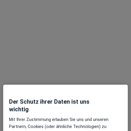
Dr. med. Cornelia Haas
Frauenärztin (Gynäkologin)
19 Bewertungen
Bismarckstr. 9, Köln
•
Zu Google Maps
Frauenärztliche Privatpraxis Dres. Matthias Giese und Guido Stepan
Privatpraxis
Dieser Arzt bzw. diese Ärztin bietet keine Online-Terminbuchung an diesem Standort an.
Terminanfrage senden
Der Schutz ihrer Daten ist uns
wichtig
Mit Ihrer Zustimmung erlauben Sie uns und unseren
Partnern, Cookies (oder ähnliche Technologien) zu