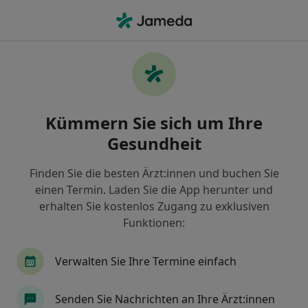
Ha
Frauenarzt (Gynäkologe) • Chorweiler, Köln, Nordrhein-Westfalen
Filter & Sortierung
Zu Google Maps
Frauenärzte (Gynäkologen) in Köln,
Kümmern Sie sich um Ihre
Chorweiler
Gesundheit
Wie wir die Suchergebnisse sortieren
Finden Sie die besten Ärzt:innen und buchen Sie
einen Termin. Laden Sie die App herunter und
erhalten Sie kostenlos Zugang zu exklusiven
Funktionen:
Verwalten Sie Ihre Termine einfach
Anzeige
Senden Sie Nachrichten an Ihre Ärzt:innen