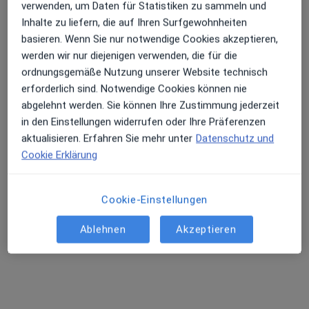
verwenden, um Daten für Statistiken zu sammeln und
Inhalte zu liefern, die auf Ihren Surfgewohnheiten
basieren. Wenn Sie nur notwendige Cookies akzeptieren,
Azita Sangsari
werden wir nur diejenigen verwenden, die für die
ordnungsgemäße Nutzung unserer Website technisch
Frauenärztin (Gynäkologin)
128 Bewertungen
erforderlich sind. Notwendige Cookies können nie
abgelehnt werden. Sie können Ihre Zustimmung jederzeit
in den Einstellungen widerrufen oder Ihre Präferenzen
Köln
•
Zu Google Maps
aktualisieren. Erfahren Sie mehr unter
Datenschutz und
Praxis Azita Sangsari Fachärztin für Frauenheilkunde und Geburtshilfe Josef-Haubrich-Hof 5, Innenstadt, Köln
Cookie Erklärung
Dieser Arzt bzw. diese Ärztin bietet keine Online-Terminbuchung an diesem Standort an.
Terminanfrage senden
Cookie-Einstellungen
Ablehnen
Akzeptieren