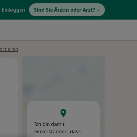
Einloggen
Sind Sie Ärztin oder Arzt?
ortieren
Di,
Mi,
Do,
11 Aug
12 Aug
13 Aug
Ich bin damit
einverstanden, dass