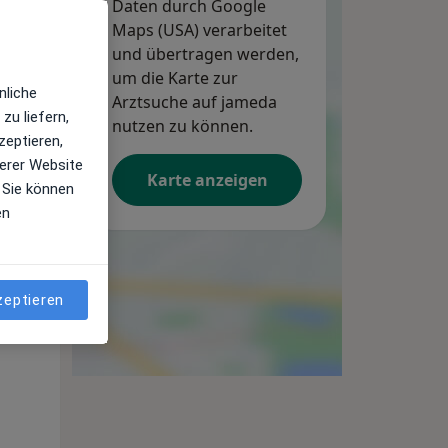
Daten durch Google
Maps (USA) verarbeitet
und übertragen werden,
um die Karte zur
Di,
Mi,
Do,
nliche
11 Aug
Arztsuche auf jameda
12 Aug
13 Aug
zu liefern,
nutzen zu können.
zeptieren,
erer Website
Karte anzeigen
 Sie können
en
zeptieren
Di,
Mi,
Do,
11 Aug
12 Aug
13 Aug