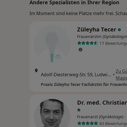
Andere Spezialisten in Ihrer Region
Im Moment sind keine Plätze mehr frei. Schaue
Züleyha Tecer
Frauenärztin (Gynäkologin
17 Bewertung
Zu G
Adolf-Diesterweg-Str. 59, Ludwigshafen
•
Map
Dr. med. Christia
·
Frauenarzt (Gynäkologe)
83 Bewertung