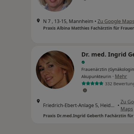
N 7 , 13-15, Mannheim
•
Zu Google Map
Dr. med. Ingrid G
Frauenärztin (Gynäkologin
·
Mehr
Akupunkteurin
332 Bewertun
Zu Go
Friedrich-Ebert-Anlage 5, Heidelberg
•
Maps