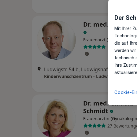
Der Schu
Dr. med. Tobias 
Mit Ihrer 
Technologi
·
Frauenarzt (Gynäkologe)
die auf Ih
120 Bewertun
werden wir
technisch 
Ihre Zusti
Ludwigstr. 54 b, Ludwigshafen
•
Zu Goog
aktualisier
Cookie-Ei
Dr. med. Claudia
Schmidt
Frauenärztin (Gynäkologin
27 Bewertung