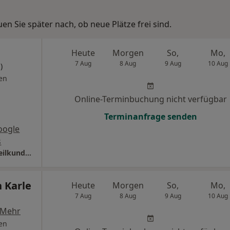
n Sie später nach, ob neue Plätze frei sind.
Heute
Morgen
So,
Mo,
7 Aug
8 Aug
9 Aug
10 Aug
)
en
Online-Terminbuchung nicht verfügbar
Terminanfrage senden
oogle
s
Praxis Züleyha Tecer Fachärztin für Frauenheilkunde und Geburtshilfe
n Karle
Heute
Morgen
So,
Mo,
7 Aug
8 Aug
9 Aug
10 Aug
Mehr
en