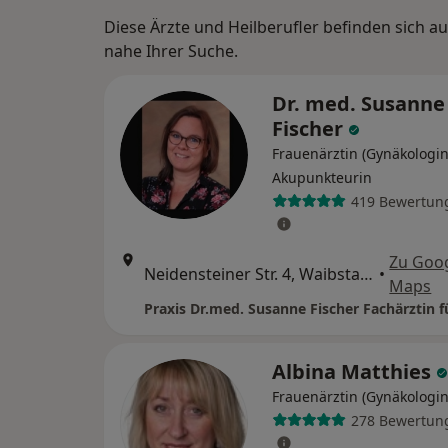
Diese Ärzte und Heilberufler befinden sich 
nahe Ihrer Suche.
Dr. med. Susanne
Fischer
Frauenärztin (Gynäkologin
Akupunkteurin
419 Bewertun
Zu Goo
Neidensteiner Str. 4, Waibstadt
•
Maps
Albina Matthies
Frauenärztin (Gynäkologin
278 Bewertun