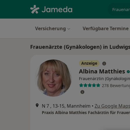
Fachgebi
Versicherung
Verfügbare Termine
Frauenärzte (Gynäkologen) in Ludwig
Anzeige
Albina Matthies
Frauenärztin (Gynäkologin
278 Bewertun
N 7 , 13-15, Mannheim
•
Zu Google Map