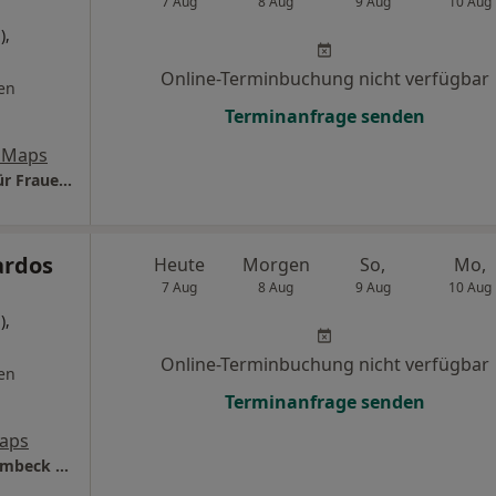
7 Aug
8 Aug
9 Aug
10 Aug
),
Online-Terminbuchung nicht verfügbar
en
Terminanfrage senden
 Maps
Praxis Gabriele Schmitz-Ziegler Fachärztin für Frauenheilkunde und Geburtshilfe
ardos
Heute
Morgen
So,
Mo,
7 Aug
8 Aug
9 Aug
10 Aug
),
Online-Terminbuchung nicht verfügbar
en
Terminanfrage senden
aps
Praxis im Lusanum Dr.med. Isabel Pardos Limbeck Fachärztin für Frauenheilkunde und Geburtshilfe