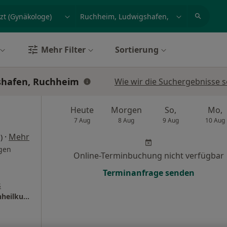
et, Erkrankung, Name
z.B. Berlin
Mehr Filter
Sortierung
shafen, Ruchheim
Wie wir die Suchergebnisse s
Heute
Morgen
So,
Mo,
7 Aug
8 Aug
9 Aug
10 Aug
·
Mehr
)
gen
Online-Terminbuchung nicht verfügbar
Terminanfrage senden
s
Praxis Albina Matthies Fachärztin für Frauenheilkunde und Geburtshilfe