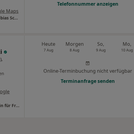
Telefonnummer anzeigen
le Maps
Kinderwunschzentrum - Ludwigshafen Dr.Tobias Schmidt Dr.Claudia Schmidt und Kolleginnen
Heute
Morgen
So,
Mo,
ki
7 Aug
8 Aug
9 Aug
10 Aug
),
Online-Terminbuchung nicht verfügbar
en
Terminanfrage senden
ogle
Praxis Dr. Birgit Schreiber-Solenski Fachärztin für Frauenheilkunde und Geburtshilfe