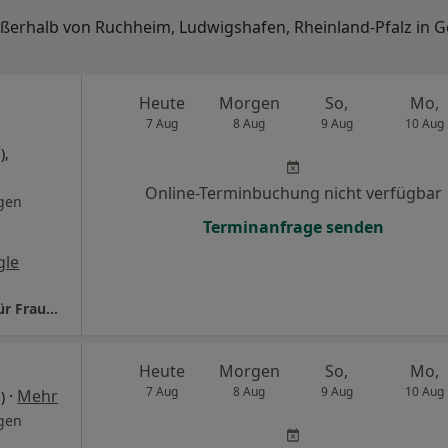
außerhalb von Ruchheim, Ludwigshafen, Rheinland-Pfalz in 
Heute
Morgen
So,
Mo,
7 Aug
8 Aug
9 Aug
10 Aug
),
Online-Terminbuchung nicht verfügbar
gen
Terminanfrage senden
gle
Praxis Dr.med. Susanne Fischer Fachärztin für Frauenheilkunde und Geburtshilfe
Heute
Morgen
So,
Mo,
7 Aug
8 Aug
9 Aug
10 Aug
·
Mehr
)
gen