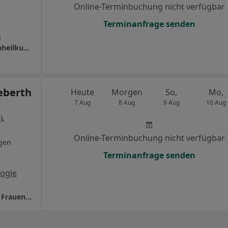
Online-Terminbuchung nicht verfügbar
Terminanfrage senden
s
Praxis Albina Matthies Fachärztin für Frauenheilkunde und Geburtshilfe
eberth
Heute
Morgen
So,
Mo,
7 Aug
8 Aug
9 Aug
10 Aug
),
Online-Terminbuchung nicht verfügbar
gen
Terminanfrage senden
ogle
Praxis Dr.med.Ingrid Geberth Fachärztin für Frauenheilkunde und Geburtshilfe