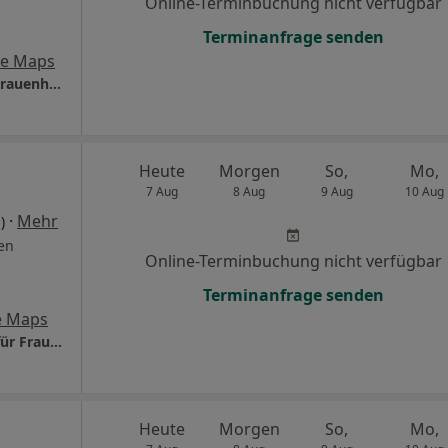
Online-Terminbuchung nicht verfügbar
Terminanfrage senden
le Maps
Praxis Dr.med. Christian Karle Facharzt für Frauenheilkunde und Geburtshilfe
Heute
Morgen
So,
Mo,
7 Aug
8 Aug
9 Aug
10 Aug
·
Mehr
)
en
Online-Terminbuchung nicht verfügbar
Terminanfrage senden
e Maps
Praxis Dr.med. Stefanie Avenius Fachärztin für Frauenheilkunde und Geburtshilfe
Heute
Morgen
So,
Mo,