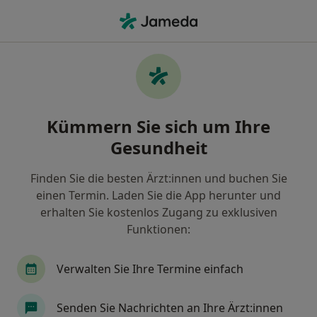
Ha
Frauenarzt (Gynäkologe) • Mühldorf am Inn, Bayern
Filter & Sortierung
Zu Google Maps
Frauenarzt (Gynäkologe) in Mühldorf am
Kümmern Sie sich um Ihre
Inn: Termin buchen mit jameda
Gesundheit
Finden Sie Frauenärzte (Gynäkologen) in Mühldorf
am Inn und buchen Sie online ohne zusätzliche
Finden Sie die besten Ärzt:innen und buchen Sie
Kosten.
einen Termin. Laden Sie die App herunter und
Wie wir die Suchergebnisse sortieren
erhalten Sie kostenlos Zugang zu exklusiven
Funktionen:
Verwalten Sie Ihre Termine einfach
Senden Sie Nachrichten an Ihre Ärzt:innen