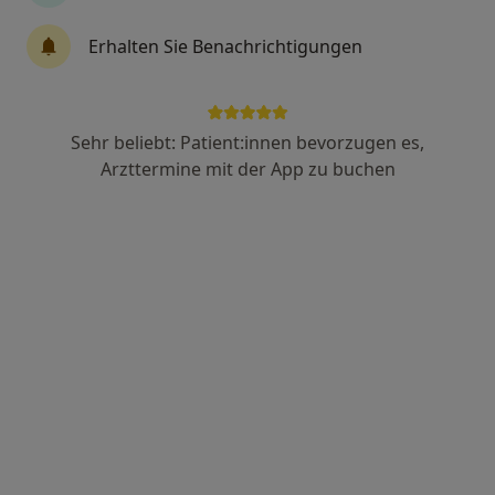
Erhalten Sie Benachrichtigungen
Hermann F.X. Ertl
Frauenarzt (Gynäkologe)
12 Bewertungen
Sehr beliebt: Patient:innen bevorzugen es,
Arzttermine mit der App zu buchen
Stadtplatz 14, Waldkraiburg
•
Zu Google Maps
Praxis Hermann F.X. Ertl Facharzt für Frauenheilkunde und Geburtshilfe
Dieser Arzt bzw. diese Ärztin bietet keine Online-Terminbuchung an diesem Standort an.
Terminanfrage senden