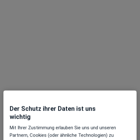
Diese Ärzte und Heilberufler befinden sich
außerhalb von Mühldorf am Inn, Bayern in Gebieten
nahe Ihrer Suche.
Dr. Miriam Wagner
·
Mehr
Frauenärztin (Gynäkologin)
242 Bewertungen
Der Schutz ihrer Daten ist uns
wichtig
Zu Google
Sendlinger-Tor-Platz 10, München
•
Maps
Mit Ihrer Zustimmung erlauben Sie uns und unseren
Ganzheitl. Frauenarzt-Zentrum München Dr. Villinger und Kollegen
Partnern, Cookies (oder ähnliche Technologien) zu