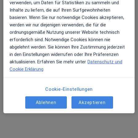
Dieser Arzt bzw. diese Ärztin bietet keine Online-Terminbuchung an diesem Standort an.
verwenden, um Daten für Statistiken zu sammeln und
Inhalte zu liefern, die auf Ihren Surfgewohnheiten
Terminanfrage senden
basieren. Wenn Sie nur notwendige Cookies akzeptieren,
werden wir nur diejenigen verwenden, die für die
ordnungsgemäße Nutzung unserer Website technisch
erforderlich sind. Notwendige Cookies können nie
abgelehnt werden. Sie können Ihre Zustimmung jederzeit
in den Einstellungen widerrufen oder Ihre Präferenzen
aktualisieren. Erfahren Sie mehr unter
Datenschutz und
Cookie Erklärung
Claudia Sievers
Cookie-Einstellungen
·
Mehr
Frauenärztin (Gynäkologin), Homöopathin
503 Bewertungen
Ablehnen
Akzeptieren
Zu Google
Sendlinger-Tor-Platz 10, München
•
Maps
Ganzheitl. Frauenarzt-Zentrum München Dr. Villinger und Kollegen