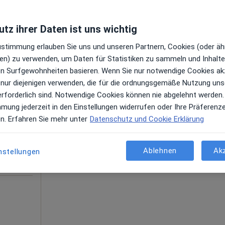
Praxis Halime Ulusoy Fachärztin für Frauenheilkunde und Geburtshilfe
tz ihrer Daten ist uns wichtig
Zustimmung erlauben Sie uns und unseren Partnern, Cookies (oder äh
en) zu verwenden, um Daten für Statistiken zu sammeln und Inhalte 
ren Surfgewohnheiten basieren. Wenn Sie nur notwendige Cookies ak
Heute
Morgen
Di,
Mi,
 nur diejenigen verwenden, die für die ordnungsgemäße Nutzung uns
9 Aug
10 Aug
11 Aug
12 Aug
erforderlich sind. Notwendige Cookies können nie abgelehnt werden.
),
mmung jederzeit in den Einstellungen widerrufen oder Ihre Präferenz
Online-Terminbuchung nicht verfügbar
en. Erfahren Sie mehr unter
Datenschutz und Cookie Erklärung
en
Terminanfrage senden
Ablehnen
Ak
nstellungen