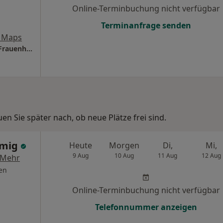
Online-Terminbuchung nicht verfügbar
Terminanfrage senden
 Maps
Praxis Dr.med. Viola de Baey Fachärztin für Frauenheilkunde und Geburtshilfe
n Sie später nach, ob neue Plätze frei sind.
Emig
Heute
Morgen
Di,
Mi,
9 Aug
10 Aug
11 Aug
12 Aug
Mehr
en
Online-Terminbuchung nicht verfügbar
Telefonnummer anzeigen