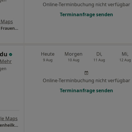
Online-Terminbuchung nicht verfügbar
Terminanfrage senden
 Maps
Praxis Dr.med. Aydan Jalilova Fachärztin für Frauenheilkunde und Geburtshilfe
rdu
Heute
Morgen
Di,
Mi,
9 Aug
10 Aug
11 Aug
12 Aug
Mehr
gen
Online-Terminbuchung nicht verfügbar
Terminanfrage senden
le Maps
Praxis Dr.med. Melih Ordu Facharzt für Frauenheilkunde und Geburtshilfe