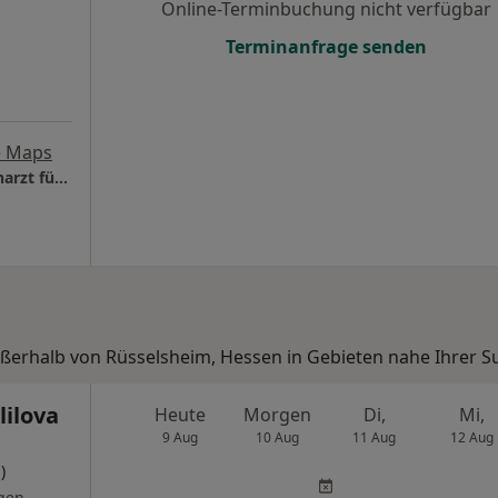
Online-Terminbuchung nicht verfügbar
Terminanfrage senden
e Maps
Privatpraxis Prof. Dr.med. Istvan Kocsis Facharzt für Frauenheilkunde und Geburtshilfe
ußerhalb von Rüsselsheim, Hessen in Gebieten nahe Ihrer S
lilova
Heute
Morgen
Di,
Mi,
9 Aug
10 Aug
11 Aug
12 Aug
)
gen