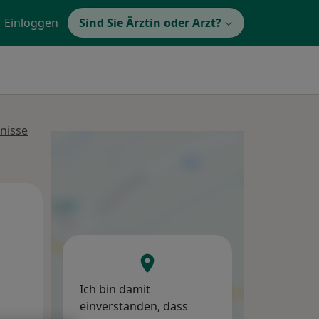
Einloggen
Sind Sie Ärztin oder Arzt?
nisse
Do,
Fr,
Sa,
13 Aug
14 Aug
15 Aug
Ich bin damit
einverstanden, dass