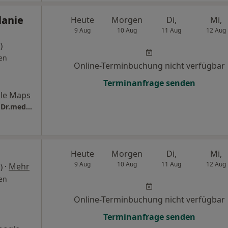
lanie
Heute
Morgen
Di,
Mi,
9 Aug
10 Aug
11 Aug
12 Aug
)
en
Online-Terminbuchung nicht verfügbar
Terminanfrage senden
le Maps
CONSILIO Haus- und Fachärzte-Team Praxis Dr.med. Ilja Kleiman Facharzt für Allgemeinmedizin
Heute
Morgen
Di,
Mi,
9 Aug
10 Aug
11 Aug
12 Aug
·
Mehr
)
en
Online-Terminbuchung nicht verfügbar
Terminanfrage senden