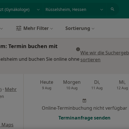
et, Erkrankung, Name
z.B. Berlin
Mehr Filter
Sortierung
im: Termin buchen mit
Wie wir die Suchergeb
selsheim und buchen Sie online ohne
sortieren
Heute
Morgen
Di,
Mi,
9 Aug
10 Aug
11 Aug
12 Aug
·
Mehr
)
en
Online-Terminbuchung nicht verfügbar
Terminanfrage senden
e Maps