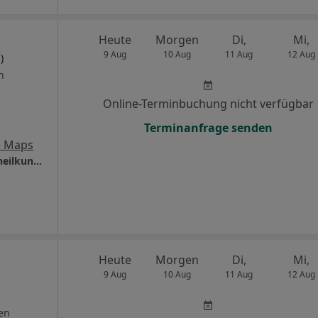
Heute
Morgen
Di,
Mi,
9 Aug
10 Aug
11 Aug
12 Aug
)
n
Online-Terminbuchung nicht verfügbar
Terminanfrage senden
e Maps
Praxis Halime Ulusoy Fachärztin für Frauenheilkunde und Geburtshilfe
.
Heute
Morgen
Di,
Mi,
9 Aug
10 Aug
11 Aug
12 Aug
en