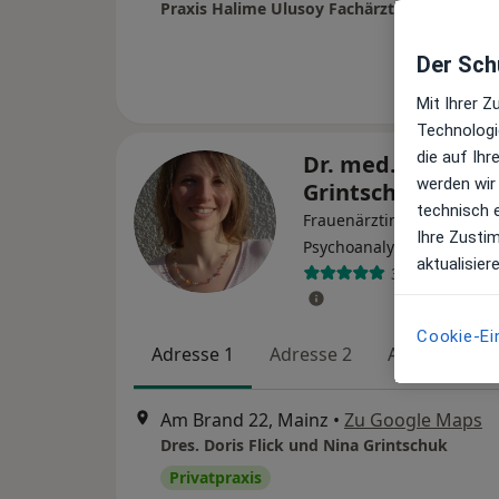
Der Schu
Mit Ihrer 
Technologi
die auf Ih
Dr. med. Nina
werden wir
Grintschuk
technisch 
Frauenärztin (Gynäkologin
Ihre Zusti
·
Mehr
Psychoanalyse
aktualisier
37 Bewertung
Cookie-Ei
Adresse 1
Adresse 2
Adresse 3
Am Brand 22, Mainz
•
Zu Google Maps
Dres. Doris Flick und Nina Grintschuk
Privatpraxis