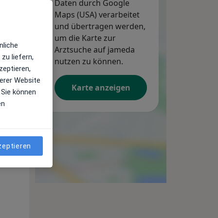
Daten durch Google
Maps (USA) verarbeitet
und übertragen werden,
um die Karte zur
nliche
Arztsuche auf jameda
zu liefern,
nutzen zu können.
zeptieren,
Do,
Fr,
Sa,
erer Website
13 Aug
14 Aug
15 Aug
Karte anzeigen
 Sie können
en
zeptieren