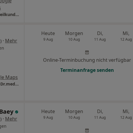
oogle
s
Praxis Monika Haller Fachärztin für Frauenheilkunde und Geburtshilfe
Heute
Morgen
Di,
Mi,
9 Aug
10 Aug
11 Aug
12 Aug
·
Mehr
)
en
Online-Terminbuchung nicht verfügbar
Terminanfrage senden
le Maps
CONSILIO Haus- und Fachärzte-Team Praxis Dr.med. Ilja Kleiman Facharzt für Allgemeinmedizin
 Baey
Heute
Morgen
Di,
Mi,
9 Aug
10 Aug
11 Aug
12 Aug
·
Mehr
)
gen