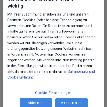
außerhalb von Villingen-Schwenningen, Baden-
wichtig
Württemberg in Gebieten nahe Ihrer Suche.
Mit Ihrer Zustimmung erlauben Sie uns und unseren
Partnern, Cookies (oder ähnliche Technologien) zu
verwenden, um Daten für Statistiken zu sammeln und
Inhalte zu liefern, die auf Ihren Surfgewohnheiten
basieren. Wenn Sie nur notwendige Cookies akzeptieren,
werden wir nur diejenigen verwenden, die für die
ordnungsgemäße Nutzung unserer Website technisch
erforderlich sind. Notwendige Cookies können nie
Axel Bansbach
abgelehnt werden. Sie können Ihre Zustimmung jederzeit
Frauenarzt (Gynäkologe)
in den Einstellungen widerrufen oder Ihre Präferenzen
645 Bewertungen
aktualisieren. Erfahren Sie mehr unter
Datenschutz und
Cookie Erklärung
Charlottenstr. 44, Stuttgart
•
Zu Google Maps
Praxis Axel Bansbach Facharzt für Frauenheilkunde und Geburtshilfe
Cookie-Einstellungen
Dieser Arzt bzw. diese Ärztin bietet keine Online-Terminbuchung an diesem Standort an.
Ablehnen
Akzeptieren