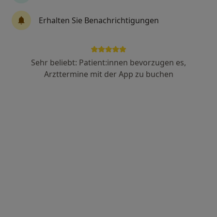
Erhalten Sie Benachrichtigungen
Dr. med. Martin Müller
Frauenarzt (Gynäkologe)
5 Bewertungen
Sehr beliebt: Patient:innen bevorzugen es,
Arzttermine mit der App zu buchen
Zu Google
Albert-Schweitzer-Str. 14, Villingen-Schwenningen
•
Maps
Praxis Dr.med.Martin Müller Facharzt für Frauenheilkunde und Geburtshilfe
Privatpraxis
Dieser Arzt bzw. diese Ärztin bietet keine Online-Terminbuchung an diesem Standort an.
Terminanfrage senden