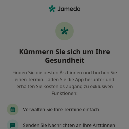
Ha
Frauenarzt (Gynäkologe) • Villingen-Schwenningen, Baden-Württemberg
Filter & Sortierung
Zu Google Maps
Frauenarzt (Gynäkologe) in Villingen-
Kümmern Sie sich um Ihre
Schwenningen: Termin buchen mit
jameda
Gesundheit
Finden Sie Frauenärzte (Gynäkologen) in Villingen-
Schwenningen und buchen Sie online ohne
Finden Sie die besten Ärzt:innen und buchen Sie
zusätzliche Kosten.
einen Termin. Laden Sie die App herunter und
erhalten Sie kostenlos Zugang zu exklusiven
Wie wir die Suchergebnisse sortieren
Funktionen:
Verwalten Sie Ihre Termine einfach
Senden Sie Nachrichten an Ihre Ärzt:innen