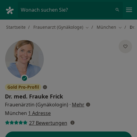
Ha
Wonach suchen Sie?
Startseite
Frauenarzt (Gynäkologe)
München
Dr.
Stadt ändern
Stadt än
Gold Pro-Profil
Dr. med.
Frauke Frick
über Spezialisierunge
Frauenärztin (Gynäkologin)
·
Mehr
München
1 Adresse
27 Bewertungen