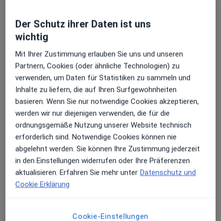
- Dopplerultraschall
- 3D / 4D Ultraschall
Der Schutz ihrer Daten ist uns
Über mich
mehr
wichtig
Konsultationsformate
Mit Ihrer Zustimmung erlauben Sie uns und unseren
Persönlich
Standorte anzeigen (1)
Partnern, Cookies (oder ähnliche Technologien) zu
verwenden, um Daten für Statistiken zu sammeln und
Fotos und Videos
Inhalte zu liefern, die auf Ihren Surfgewohnheiten
basieren. Wenn Sie nur notwendige Cookies akzeptieren,
werden wir nur diejenigen verwenden, die für die
ordnungsgemäße Nutzung unserer Website technisch
erforderlich sind. Notwendige Cookies können nie
abgelehnt werden. Sie können Ihre Zustimmung jederzeit
in den Einstellungen widerrufen oder Ihre Präferenzen
aktualisieren. Erfahren Sie mehr unter
Datenschutz und
Galerie ansehen (4)
Cookie Erklärung
Mehr Details anzeigen
über Erfahrungen
Cookie-Einstellungen