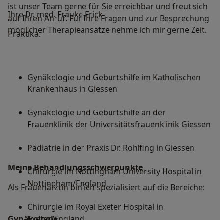
ist unser Team gerne für Sie erreichbar und freut sich
Ihre Dr. med. Frauke Frick
auf Ihren Anruf. Für Ihre Fragen und zur Besprechung
möglicher Therapieansätze nehme ich mir gerne Zeit.
Praktika:
Gynäkologie und Geburtshilfe im Katholischen
Krankenhaus in Giessen
Gynäkologie und Geburtshilfe an der
Frauenklinik der Universitätsfrauenklinik Giessen
Pädiatrie in der Praxis Dr. Rohlfing in Giessen
Meine Behandlungs­schwerpunkte
Chirurgie im Nottingham University Hospital in
Nottingham/England
Als Frauenärztin bin ich spezialisiert auf die Bereiche:
Chirurgie im Royal Exeter Hospital in
Gynäkologie
Exeter/England