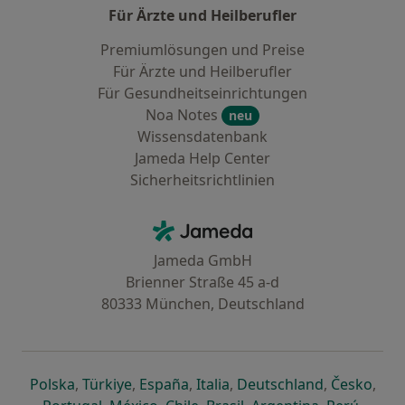
Für Ärzte und Heilberufler
Premiumlösungen und Preise
Für Ärzte und Heilberufler
Für Gesundheitseinrichtungen
Noa Notes
neu
Wissensdatenbank
Jameda Help Center
Sicherheitsrichtlinien
Kontakt
Jameda - Startseite
Jameda GmbH
Brienner Straße 45 a-d
80333 München, Deutschland
öffnet in einer neuen Registerkarte
öffnet in einer neuen Registerkarte
öffnet in einer neuen Registerk
öffnet in einer neuen Reg
öffnet in ei
öffn
Polska
,
Türkiye
,
España
,
Italia
,
Deutschland
,
Česko
,