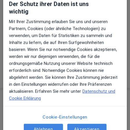
Terminbuchung an
Der Schutz ihrer Daten ist uns
wichtig
Zahlungsmodalitäten (private Besuche)
Mit Ihrer Zustimmung erlauben Sie uns und unseren
Partnern, Cookies (oder ähnliche Technologien) zu
Akzeptierte Versicherungen
verwenden, um Daten für Statistiken zu sammeln und
Details
Inhalte zu liefern, die auf Ihren Surfgewohnheiten
basieren. Wenn Sie nur notwendige Cookies akzeptieren,
Telefonnummer
werden wir nur diejenigen verwenden, die für die
02263 9...
Telefonnummer anzeigen
ordnungsgemäße Nutzung unserer Website technisch
erforderlich sind. Notwendige Cookies können nie
Mehr Details anzeigen
abgelehnt werden. Sie können Ihre Zustimmung jederzeit
über die Adresse
in den Einstellungen widerrufen oder Ihre Präferenzen
aktualisieren. Erfahren Sie mehr unter
Datenschutz und
Cookie Erklärung
Erfahrungen
Bewerten
Cookie-Einstellungen
Ablehnen
Akzeptieren