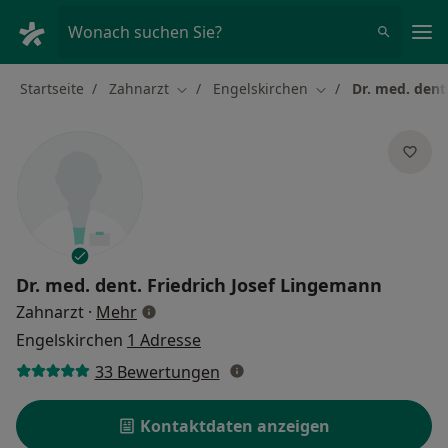
Ha
Wonach suchen Sie?
Startseite
Zahnarzt
Engelskirchen
Dr. med. dent
Stadt ändern
Stadt ändern
Dr. med. dent.
Friedrich Josef Lingemann
über Spezialisierungen
Zahnarzt
·
Mehr
Engelskirchen
1 Adresse
33 Bewertungen
Kontaktdaten anzeigen