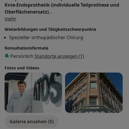
Knie-Endoprothetik (individuelle Teilprothese und
Oberflächenersatz)
Über mich
Konservative Arthrosetherapie (Injektionen
mehr
Stoßwellentherapie)
Weiterbildungen und Tätigkeitsschwerpunkte
MRT- und Röntgen-Diagnostik am selben Tag zur
Spezieller orthopädischer Chirurg
genauen Diagnostik
Umfassende Zweitmeinungen zu empfohlenen
Konsultationsformate
Operationen
Persönlich
Standorte anzeigen (1)
Knorpeltherapie zur Behandlung von Arthrose
Autologe Plasmatherapie (ACP) bei akuten
Fotos und Videos
Sportverletzungen
Korrektur der Beinachse (bei Fehlstellung und
Arthrose)
Galerie ansehen (5)