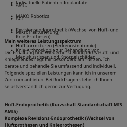
Individuelle Patienten-Implantate
AMIC
MAKO Robotics
ACT
Revisionsendoprothetik (Wechsel von Hüft- und
Mikrofrakturierung)
Knie-Prothesen)
Mein weiteres Leistungs­spektrum
Hüftkorrekturen (Beckenosteotomie)
Knie-Arthroskopie zur Behandlung von
Die Erhaltung und Wiederherstellung Ihres Hüft- und
Meniskusrissen und Knorpelschäden
Kniegelenkes liegt mir besonders am Herzen. Ich
berate und behandle Sie umfassend und individuell.
Folgende speziellen Leistungen kann ich in unserem
Zentrum anbieten. Bei Rückfragen stehe ich Ihnen
selbstverständlich gerne zur Verfügung.
Hüft-Endoprothetik (Kurzschaft Standardschaft MIS
AMIS)
Komplexe Revisions-Endoprothetik (Wechsel von
Hüftprothesen und Knieprothesen)