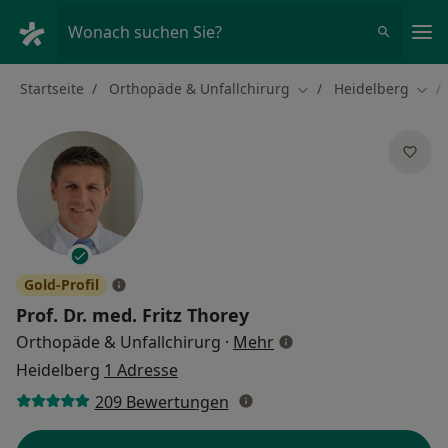
Ha
Wonach suchen Sie?
Startseite
Orthopäde & Unfallchirurg
Heidelberg
Stadt ändern
Stad
Gold-Profil
Prof. Dr. med.
Fritz Thorey
über Spezialisierungen
Orthopäde & Unfallchirurg
·
Mehr
Heidelberg
1 Adresse
209 Bewertungen