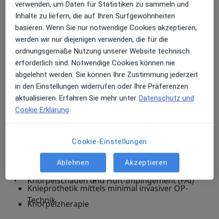
verwenden, um Daten für Statistiken zu sammeln und
aufgelistet. Dies soll Ihnen als erste Information
Inhalte zu liefern, die auf Ihren Surfgewohnheiten
dienen. Mein freundliches Team und ich stehen Ihnen
basieren. Wenn Sie nur notwendige Cookies akzeptieren,
bei offenen Fragen gerne zur Verfügung!
werden wir nur diejenigen verwenden, die für die
ordnungsgemäße Nutzung unserer Website technisch
Operationen am Hüftgelenk
erforderlich sind. Notwendige Cookies können nie
Hüftprothetik mittels minimal invasiver OP-
abgelehnt werden. Sie können Ihre Zustimmung jederzeit
Technik (MIS AMIS)
in den Einstellungen widerrufen oder Ihre Präferenzen
aktualisieren. Erfahren Sie mehr unter
Datenschutz und
MAKO Robotics
Cookie Erklärung
Revisionsendoprothetik (Wechsel von
Cookie-Einstellungen
Hüftprothesen und Knie-Prothesen)
Ablehnen
Akzeptieren
Hüft-Arthroskopie zur Behandlung von
Operationen am Kniegelenk
Knorpelschäden und Hüft-Impingement (FAI)
Knieprothetik mittels minimal invasiver OP-
Technik
Knorpelzherapie