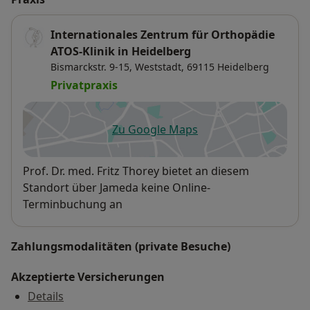
Internationales Zentrum für Orthopädie
ATOS-Klinik in Heidelberg
Bismarckstr. 9-15,
Weststadt
, 69115
Heidelberg
Privatpraxis
Zu Google Maps
öffnet in einer neuen Registe
Verfügbarkeit
Prof. Dr. med. Fritz Thorey bietet an diesem
Standort über Jameda keine Online-
Terminbuchung an
Zahlungsmodalitäten (private Besuche)
Akzeptierte Versicherungen
Details