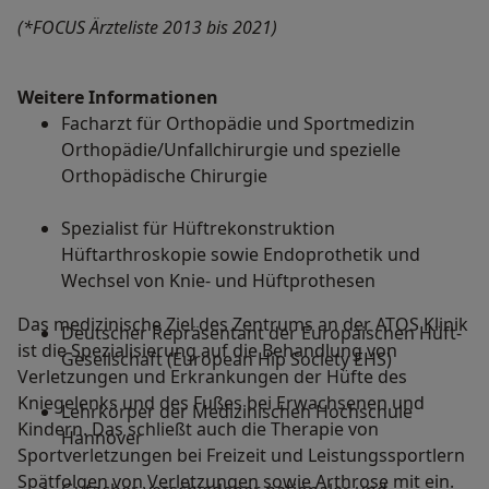
(*FOCUS Ärzteliste 2013 bis 2021)
Weitere Informationen
Facharzt für Orthopädie und Sportmedizin
Orthopädie/Unfallchirurgie und spezielle
Orthopädische Chirurgie
Spezialist für Hüftrekonstruktion
Hüftarthroskopie sowie Endoprothetik und
Wechsel von Knie- und Hüftprothesen
Das medizinische Ziel des Zentrums an der ATOS Klinik
Deutscher Repräsentant der Europäischen Hüft-
ist die Spezialisierung auf die Behandlung von
Gesellschaft (European Hip Society EHS)
Verletzungen und Erkrankungen der Hüfte des
Kniegelenks und des Fußes bei Erwachsenen und
Lehrkörper der Medizinischen Hochschule
Kindern. Das schließt auch die Therapie von
Hannover
Sportverletzungen bei Freizeit und Leistungssportlern
Spätfolgen von Verletzungen sowie Arthrose mit ein.