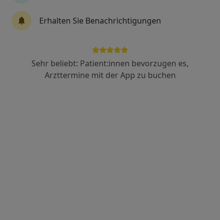
Prof. Dr. med. Ernst Weigang
Erhalten Sie Benachrichtigungen
Gefäßchirurg, Herzchirurg
205 Bewertungen
Sehr beliebt: Patient:innen bevorzugen es,
Rubensstr. 125, Berlin
•
Zu Google Maps
Arzttermine mit der App zu buchen
Vivantes Auguste-Viktoria-Klinikum
Dieser Arzt bzw. diese Ärztin bietet keine Online-Terminbuchung an diesem Standort an.
Terminanfrage senden