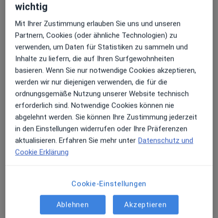
wichtig
Mit Ihrer Zustimmung erlauben Sie uns und unseren
Dr. med. Christian Wit
Partnern, Cookies (oder ähnliche Technologien) zu
·
Mehr
Gefäßchirurg, Allgemeinchirurg, Viszeralchirurg
verwenden, um Daten für Statistiken zu sammeln und
94 Bewertungen
Inhalte zu liefern, die auf Ihren Surfgewohnheiten
basieren. Wenn Sie nur notwendige Cookies akzeptieren,
werden wir nur diejenigen verwenden, die für die
Adresse 1
Adresse 2
ordnungsgemäße Nutzung unserer Website technisch
erforderlich sind. Notwendige Cookies können nie
abgelehnt werden. Sie können Ihre Zustimmung jederzeit
Emser Platz 2, Berlin
•
Zu Google Maps
in den Einstellungen widerrufen oder Ihre Präferenzen
MVZ Chirurgicum Berlin GmbH
aktualisieren. Erfahren Sie mehr unter
Datenschutz und
Dieser Arzt bzw. diese Ärztin bietet keine Online-Terminbuchung an diesem Standort an.
Cookie Erklärung
Terminanfrage senden
Cookie-Einstellungen
Ablehnen
Akzeptieren