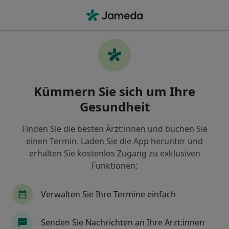
Ha
Gefäßchirurg • Berlin, Berlin
Filter & Sortierung
Zu Google Maps
Gefäßchirurg in Berlin: Termin buchen
Kümmern Sie sich um Ihre
mit jameda
Gesundheit
Finden Sie Gefäßchirurgen in Berlin und buchen Sie
online ohne zusätzliche Kosten.
Finden Sie die besten Ärzt:innen und buchen Sie
Wie wir die Suchergebnisse sortieren
einen Termin. Laden Sie die App herunter und
erhalten Sie kostenlos Zugang zu exklusiven
Funktionen:
Verwalten Sie Ihre Termine einfach
Senden Sie Nachrichten an Ihre Ärzt:innen