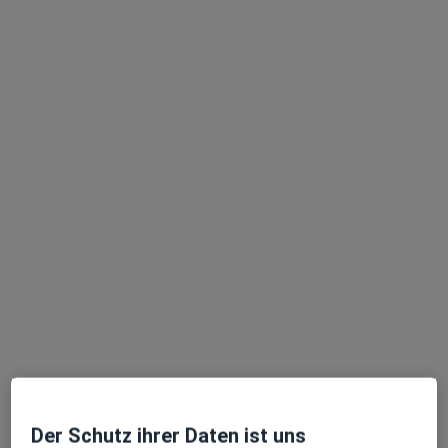
Dr. med. Ulrich Klee
Gefäßchirurg, Allgemeinchirurg, Viszeralchirurg
136 Bewertungen
Adresse 1
Adresse 2
Berliner Str. 1+3, Berlin
•
Zu Google Maps
MVZ Restart Ortho
Dieser Arzt bzw. diese Ärztin bietet keine Online-Terminbuchung an diesem Standort an.
Terminanfrage senden
Der Schutz ihrer Daten ist uns