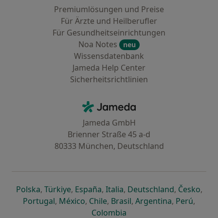
Premiumlösungen und Preise
Für Ärzte und Heilberufler
Für Gesundheitseinrichtungen
Noa Notes
neu
Wissensdatenbank
Jameda Help Center
Sicherheitsrichtlinien
Kontakt
Jameda - Startseite
Jameda GmbH
Brienner Straße 45 a-d
80333 München, Deutschland
öffnet in einer neuen Registerkarte
öffnet in einer neuen Registerkarte
öffnet in einer neuen Registerk
öffnet in einer neuen Reg
öffnet in ei
öffn
Polska
,
Türkiye
,
España
,
Italia
,
Deutschland
,
Česko
,
öffnet in einer neuen Registerkarte
öffnet in einer neuen Registerkarte
öffnet in einer neuen Register
öffnet in einer neuen R
öffnet in ei
öffnet
Portugal
,
México
,
Chile
,
Brasil
,
Argentina
,
Perú
,
öffnet in einer neuen Re
Colombia