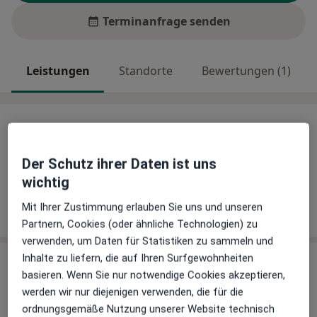
Terminanfrage senden
Leistungen
Standorte
Bewertungen (1)
Leistungen
Keine Informationen über Leistungen und Kosten
Der Schutz ihrer Daten ist uns
Auf diesem Profil wurden noch keine Informationen
wichtig
über Leistungen hinzugefügt.
Mit Ihrer Zustimmung erlauben Sie uns und unseren
Partnern, Cookies (oder ähnliche Technologien) zu
verwenden, um Daten für Statistiken zu sammeln und
Inhalte zu liefern, die auf Ihren Surfgewohnheiten
Praxis
basieren. Wenn Sie nur notwendige Cookies akzeptieren,
werden wir nur diejenigen verwenden, die für die
Praxis Dr.med.Dr.med.dent. Gerd Walther
ordnungsgemäße Nutzung unserer Website technisch
Facharzt für MKG - Chirurgie