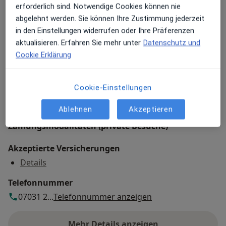
erforderlich sind. Notwendige Cookies können nie
Bahnhofstr. 18,
71034
Böblingen
abgelehnt werden. Sie können Ihre Zustimmung jederzeit
in den Einstellungen widerrufen oder Ihre Präferenzen
Zu Google Maps
aktualisieren. Erfahren Sie mehr unter
Datenschutz und
öffnet in einer neuen Registe
Cookie Erklärung
Verfügbarkeit
Dr. med. Dr. med. dent. Gerd Walther bietet an
diesem Standort über Jameda keine Online-
Cookie-Einstellungen
Terminbuchung an
Ablehnen
Akzeptieren
Zahlungsmodalitäten (private Besuche)
Akzeptierte Versicherungen
Details
Telefonnummer
07031 2...
Telefonnummer anzeigen
Mehr Details anzeigen