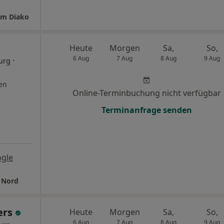
am Diako
Heute
Morgen
Sa,
So,
6 Aug
7 Aug
8 Aug
9 Aug
·
urg
en
Online-Terminbuchung nicht verfügbar
Terminanfrage senden
ogle
 Nord
ers
Heute
Morgen
Sa,
So,
6 Aug
7 Aug
8 Aug
9 Aug