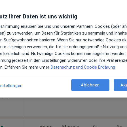
nberger
tz ihrer Daten ist uns wichtig
Zustimmung erlauben Sie uns und unseren Partnern, Cookies (oder äh
roline
en) zu verwenden, um Daten für Statistiken zu sammeln und Inhalte 
Heute
Morgen
Sa,
So,
6 Aug
7 Aug
8 Aug
9 Aug
ren Surfgewohnheiten basieren. Wenn Sie nur notwendige Cookies ak
 nur diejenigen verwenden, die für die ordnungsgemäße Nutzung uns
urgin
erforderlich sind. Notwendige Cookies können nie abgelehnt werden.
en
Online-Terminbuchung nicht verfügbar
mmung jederzeit in den Einstellungen widerrufen oder Ihre Präferenz
en. Erfahren Sie mehr unter
Datenschutz und Cookie Erklärung
Telefonnummer anzeigen
Ablehnen
Ak
nstellungen
Maps
m
Heute
Morgen
Sa,
So,