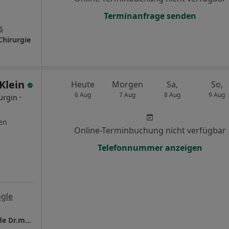
Terminanfrage senden
s
Chirurgie
 Klein
Heute
Morgen
Sa,
So,
6 Aug
7 Aug
8 Aug
9 Aug
·
urgin
en
Online-Terminbuchung nicht verfügbar
Telefonnummer anzeigen
gle
Praxis für Kieferchirurgie und Naturheilkunde Dr.med. Babette Klein Fachärztin für MKG - Chirurgie