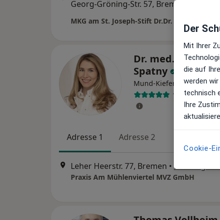
Georg-Gröning-Str. 57, Bremen
•
Maps
MKG am St. Joseph-Stift Dr.Dr. Cezary Rose
Der Schu
Mit Ihrer 
Dr. med. univ. Ca
Technologi
Spatny
die auf Ih
werden wir
Mund-Kiefer-Gesichtschir
technisch 
14 Bewertung
Ihre Zusti
aktualisier
Adresse 1
Adresse 2
Cookie-Ei
Leher Heerstr. 77, Bremen
•
Zu Google 
Praxis Am Mühlenviertel MVZ GmbH
Thomas Vollhei