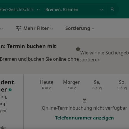
et, Erkrankung, Name
z.B. Berlin
Mehr Filter
Sortierung
en: Termin buchen mit
Wie wir die Suchergeb
n Bremen und buchen Sie online ohne
sortieren
 dent.
Heute
Morgen
Sa,
So,
ger
6 Aug
7 Aug
8 Aug
9 Aug
urg,
urg
Online-Terminbuchung nicht verfügbar
gen
Telefonnummer anzeigen
gle