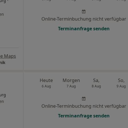
·
urg
en
Online-Terminbuchung nicht verfügbar
Terminanfrage senden
le Maps
nik
Heute
Morgen
Sa,
So,
6 Aug
7 Aug
8 Aug
9 Aug
urg
en
Online-Terminbuchung nicht verfügbar
Terminanfrage senden