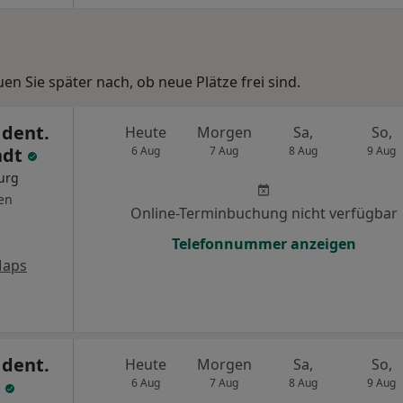
n Sie später nach, ob neue Plätze frei sind.
 dent.
Heute
Morgen
Sa,
So,
ndt
6 Aug
7 Aug
8 Aug
9 Aug
urg
en
Online-Terminbuchung nicht verfügbar
Telefonnummer anzeigen
Maps
 dent.
Heute
Morgen
Sa,
So,
h
6 Aug
7 Aug
8 Aug
9 Aug