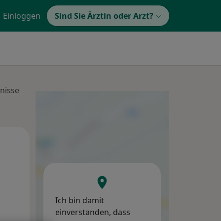
Einloggen
Sind Sie Ärztin oder Arzt?
nisse
Mo,
Di,
Mi,
10 Aug
11 Aug
12 Aug
Ich bin damit
einverstanden, dass