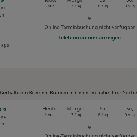
6 Aug
7 Aug
8 Aug
9 Aug
urg
en
Online-Terminbuchung nicht verfügbar
Telefonnummer anzeigen
Maps
außerhalb von Bremen, Bremen in Gebieten nahe Ihrer Suche
e
Heute
Morgen
Sa,
So,
6 Aug
7 Aug
8 Aug
9 Aug
urg
en
Online-Terminbuchung nicht verfügbar