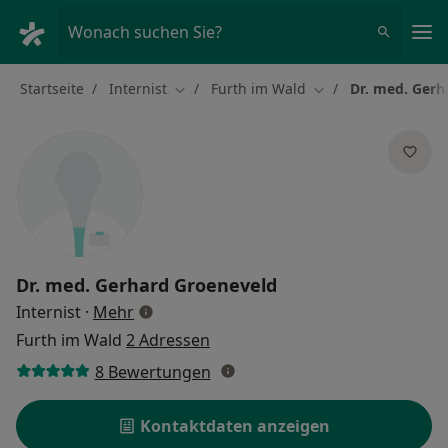
Ha
Wonach suchen Sie?
Startseite
Internist
Furth im Wald
Dr. med. Gerh
Stadt ändern
Stadt ändern
Dr. med.
Gerhard Groeneveld
über Spezialisierungen
Internist
·
Mehr
Furth im Wald
2 Adressen
8 Bewertungen
Kontaktdaten anzeigen