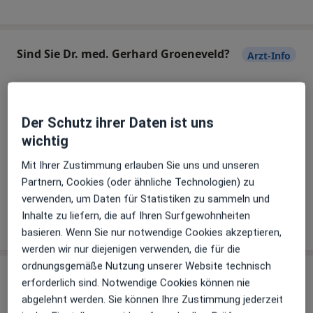
Sind Sie Dr. med. Gerhard Groeneveld?
Arzt-Info
Hinterlegen Sie kostenlos ein Portraitbild, Ihre
Sprechzeiten und Leistungen. Dadurch werden Sie
Der Schutz ihrer Daten ist uns
besser gefunden. Lassen Sie sich außerdem bereits
wichtig
vor Veröffentlichung kostenfrei über neue
Mit Ihrer Zustimmung erlauben Sie uns und unseren
Patienten-Feedbacks per E-Mail informieren.
Partnern, Cookies (oder ähnliche Technologien) zu
verwenden, um Daten für Statistiken zu sammeln und
Jetzt als Arzt anmelden
Inhalte zu liefern, die auf Ihren Surfgewohnheiten
basieren. Wenn Sie nur notwendige Cookies akzeptieren,
werden wir nur diejenigen verwenden, die für die
ordnungsgemäße Nutzung unserer Website technisch
Praxen (2)
erforderlich sind. Notwendige Cookies können nie
abgelehnt werden. Sie können Ihre Zustimmung jederzeit
Adresse 1
Adresse 2