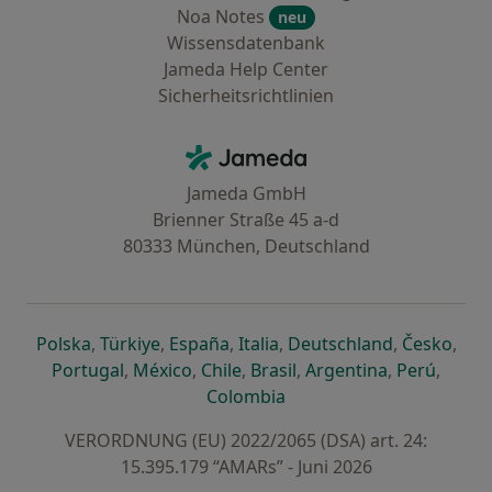
Noa Notes
neu
Wissensdatenbank
Jameda Help Center
Sicherheitsrichtlinien
Kontakt
Jameda - Startseite
Jameda GmbH
Brienner Straße 45 a-d
80333 München, Deutschland
öffnet in einer neuen Registerkarte
öffnet in einer neuen Registerkarte
öffnet in einer neuen Registerk
öffnet in einer neuen Reg
öffnet in ei
öffn
Polska
,
Türkiye
,
España
,
Italia
,
Deutschland
,
Česko
,
öffnet in einer neuen Registerkarte
öffnet in einer neuen Registerkarte
öffnet in einer neuen Register
öffnet in einer neuen R
öffnet in ei
öffnet
Portugal
,
México
,
Chile
,
Brasil
,
Argentina
,
Perú
,
öffnet in einer neuen Re
Colombia
VERORDNUNG (EU) 2022/2065 (DSA) art. 24:
15.395.179 “AMARs” - Juni 2026