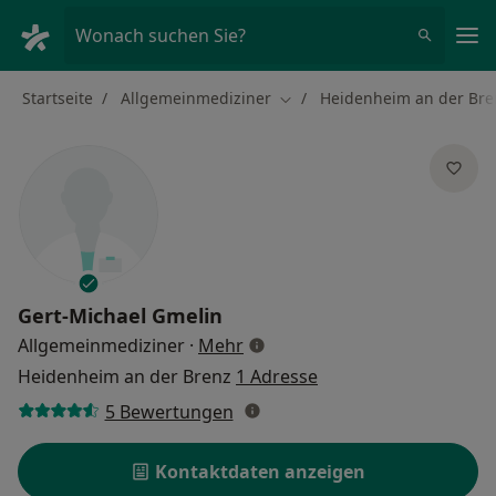
Ha
Wonach suchen Sie?
Startseite
Allgemeinmediziner
Heidenheim an der Bre
Stadt ändern
Gert-Michael Gmelin
über Spezialisierungen
Allgemeinmediziner
·
Mehr
Heidenheim an der Brenz
1 Adresse
5 Bewertungen
Kontaktdaten anzeigen