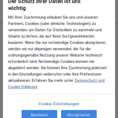
Der Schutz ihrer Daten ist uns
über Leistungen hinzugefügt.
wichtig
Mit Ihrer Zustimmung erlauben Sie uns und unseren
Partnern, Cookies (oder ähnliche Technologien) zu
verwenden, um Daten für Statistiken zu sammeln und
Praxis
Inhalte zu liefern, die auf Ihren Surfgewohnheiten
basieren. Wenn Sie nur notwendige Cookies akzeptieren,
Praxis Gert-Michael Gmelin Facharzt für
werden wir nur diejenigen verwenden, die für die
Allgemeinmedizin
ordnungsgemäße Nutzung unserer Website technisch
Giengener Str. 32,
89522
Heidenheim an der Brenz
erforderlich sind. Notwendige Cookies können nie
abgelehnt werden. Sie können Ihre Zustimmung jederzeit
Zu Google Maps
in den Einstellungen widerrufen oder Ihre Präferenzen
öffnet in einer neuen Registe
aktualisieren. Erfahren Sie mehr unter
Datenschutz und
Cookie Erklärung
Verfügbarkeit
Gert-Michael Gmelin bietet an diesem Standort
über Jameda keine Online-Terminbuchung an
Cookie-Einstellungen
Zahlungsmodalitäten (private Besuche)
Ablehnen
Akzeptieren