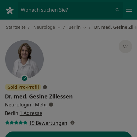
Ha
Wonach suchen Sie?
Startseite
Neurologe
Berlin
Dr. med. Gesine Zill
Stadt ändern
Stadt ändern
Gold Pro-Profil
Dr. med.
Gesine Zillessen
über Spezialisierungen
Neurologin
·
Mehr
Berlin
1 Adresse
19 Bewertungen