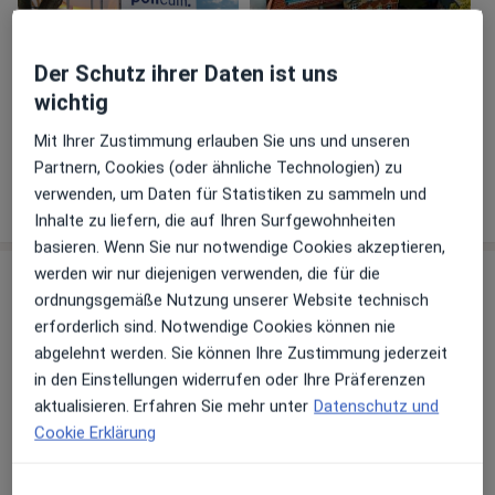
Der Schutz ihrer Daten ist uns
wichtig
Galerie ansehen (2)
Mit Ihrer Zustimmung erlauben Sie uns und unseren
Partnern, Cookies (oder ähnliche Technologien) zu
Mehr Details anzeigen
verwenden, um Daten für Statistiken zu sammeln und
über Erfahrungen
Inhalte zu liefern, die auf Ihren Surfgewohnheiten
basieren. Wenn Sie nur notwendige Cookies akzeptieren,
werden wir nur diejenigen verwenden, die für die
Aktuelles
ordnungsgemäße Nutzung unserer Website technisch
Dr. med. Gesine Zillessen
erforderlich sind. Notwendige Cookies können nie
Rubensstr. 119, 12157 Berlin
abgelehnt werden. Sie können Ihre Zustimmung jederzeit
Besuchen Sie für weitere Informationen gerne
in den Einstellungen widerrufen oder Ihre Präferenzen
unsere Website www.policum.berlin.
aktualisieren. Erfahren Sie mehr unter
Datenschutz und
Cookie Erklärung
Bitte beachten Sie bei der Buchung, dass wir
keine ADHS Diagnostik oder psychiatrische