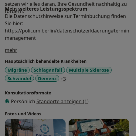
setzen wir alles daran, Ihre Gesundheit nachhaltig zu
Mein weiteres Leistungs­spektrum
fördern.
Die Datenschutzhinweise zur Terminbuchung finden
Sie hier:
https://policum.berlin/datenschutzerklaerung#termin
management
Über mich
mehr
Hauptsächlich behandelte Krankheiten
Migräne
Schlaganfall
Multiple Sklerose
a11y_sr_more_diseases
Schwindel
Demenz
+3
Konsultationsformate
Persönlich
Standorte anzeigen (1)
Fotos und Videos