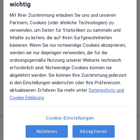
wichtig
Behandler:innen
Mit Ihrer Zustimmung erlauben Sie uns und unseren
Partnern, Cookies (oder ähnliche Technologien) zu
Heilpraktiker
verwenden, um Daten für Statistiken zu sammeln und
Inhalte zu liefern, die auf Ihren Surfgewohnheiten
basieren. Wenn Sie nur notwendige Cookies akzeptieren,
Alexandra Hodgson
werden wir nur diejenigen verwenden, die für die
Heilpraktikerin, Heilpraktikerin für Psychotherapie
ordnungsgemäße Nutzung unserer Website technisch
erforderlich sind. Notwendige Cookies können nie
abgelehnt werden. Sie können Ihre Zustimmung jederzeit
Franz Lang
in den Einstellungen widerrufen oder Ihre Präferenzen
aktualisieren. Erfahren Sie mehr unter
Datenschutz und
Heilpraktiker, Heilpraktiker für Psychotherapie
Cookie Erklärung
1 Bewertung
Cookie-Einstellungen
Praxis
Ablehnen
Akzeptieren