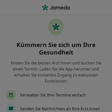
Ha
Allgemeinmedizin • Moisling, Lübeck, Schleswig-Holstein
Filter & Sortierung
• 1
Zu Google Map
Allgemeinmedizin Praxen in Moisling,
Kümmern Sie sich um Ihre
Lübeck
Gesundheit
Wie wir die Suchergebnisse sortieren
Finden Sie die besten Ärzt:innen und buchen Sie
einen Termin. Laden Sie die App herunter und
erhalten Sie kostenlos Zugang zu exklusiven
Funktionen:
Verwalten Sie Ihre Termine einfach
Sana Krankenhaus Süd
Senden Sie Nachrichten an Ihre Ärzt:innen
Adipositaszentrum