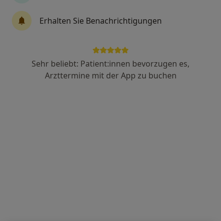
Fachabteilung
Allgemeinmedizin
Erhalten Sie Benachrichtigungen
2 Bewertungen
Kronsforder Allee 71-73, Lübeck
•
Zu Google Maps
Sehr beliebt: Patient:innen bevorzugen es,
Sana Krankenhaus Süd Adipositaszentrum
Arzttermine mit der App zu buchen
Keine Online-Terminbuchung über jameda verfügbar
Profil anzeigen