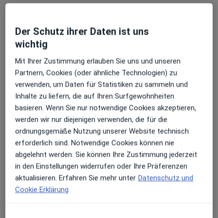
Sana Kliniken Lübeck GmbH Sana
Krankenhaus Süd
Klinik
Der Schutz ihrer Daten ist uns
Allgemeinmedizin
wichtig
8 Bewertungen
Mit Ihrer Zustimmung erlauben Sie uns und unseren
Partnern, Cookies (oder ähnliche Technologien) zu
Kronsforder Allee 71-73, Lübeck
•
Zu Google Maps
verwenden, um Daten für Statistiken zu sammeln und
Sana Kliniken Lübeck GmbH Sana Krankenhaus Süd
Inhalte zu liefern, die auf Ihren Surfgewohnheiten
Keine Online-Terminbuchung über jameda verfügbar
basieren. Wenn Sie nur notwendige Cookies akzeptieren,
werden wir nur diejenigen verwenden, die für die
Profil anzeigen
ordnungsgemäße Nutzung unserer Website technisch
erforderlich sind. Notwendige Cookies können nie
abgelehnt werden. Sie können Ihre Zustimmung jederzeit
in den Einstellungen widerrufen oder Ihre Präferenzen
aktualisieren. Erfahren Sie mehr unter
Datenschutz und
Cookie Erklärung