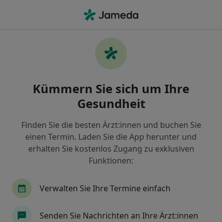
Ha
Allgemeinmedizin • Sankt Gertrud, Lübeck, Schleswig-Holstein
Filter & Sortierung
• 1
Zu Google Map
Allgemeinmedizin Praxen in Sankt
Kümmern Sie sich um Ihre
Gertrud, Lübeck
Gesundheit
Wie wir die Suchergebnisse sortieren
Finden Sie die besten Ärzt:innen und buchen Sie
einen Termin. Laden Sie die App herunter und
erhalten Sie kostenlos Zugang zu exklusiven
Funktionen:
Verwalten Sie Ihre Termine einfach
Sana Krankenhaus Süd
Senden Sie Nachrichten an Ihre Ärzt:innen
Adipositaszentrum