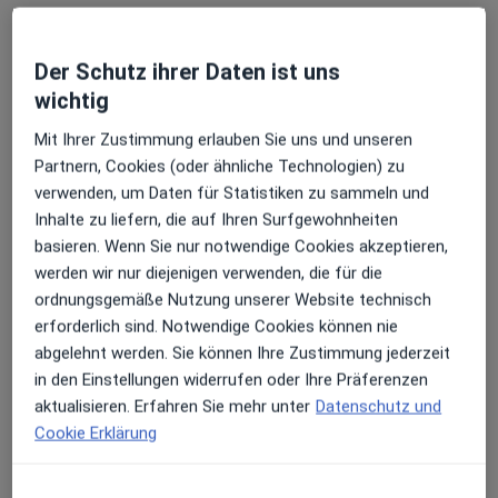
Sana Kliniken Lübeck GmbH Sana
Krankenhaus Süd
Klinik
Der Schutz ihrer Daten ist uns
Allgemeinmedizin
wichtig
8 Bewertungen
Mit Ihrer Zustimmung erlauben Sie uns und unseren
Partnern, Cookies (oder ähnliche Technologien) zu
Kronsforder Allee 71-73, Lübeck
•
Zu Google Maps
verwenden, um Daten für Statistiken zu sammeln und
Sana Kliniken Lübeck GmbH Sana Krankenhaus Süd
Inhalte zu liefern, die auf Ihren Surfgewohnheiten
Keine Online-Terminbuchung über jameda verfügbar
basieren. Wenn Sie nur notwendige Cookies akzeptieren,
werden wir nur diejenigen verwenden, die für die
Profil anzeigen
ordnungsgemäße Nutzung unserer Website technisch
erforderlich sind. Notwendige Cookies können nie
abgelehnt werden. Sie können Ihre Zustimmung jederzeit
in den Einstellungen widerrufen oder Ihre Präferenzen
aktualisieren. Erfahren Sie mehr unter
Datenschutz und
Cookie Erklärung