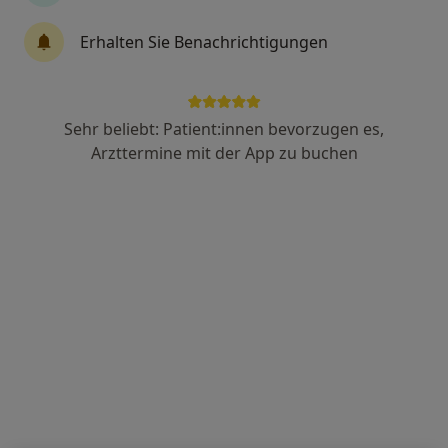
Fachabteilung
Allgemeinmedizin
Erhalten Sie Benachrichtigungen
2 Bewertungen
Kronsforder Allee 71-73, Lübeck
•
Zu Google Maps
Sehr beliebt: Patient:innen bevorzugen es,
Sana Krankenhaus Süd Adipositaszentrum
Arzttermine mit der App zu buchen
Keine Online-Terminbuchung über jameda verfügbar
Profil anzeigen