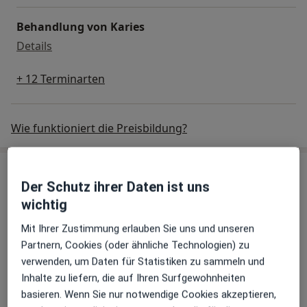
Behandlung von Karies
Behandlung von Karies
Details
+ 12 Terminarten
Wie funktioniert die Preisbildung?
Behandler:innen
Überprüfe meine Versicherung
Der Schutz ihrer Daten ist uns
wichtig
Dr. stom./ Univ. Nis Dimitrios Papadomanolakis
Mit Ihrer Zustimmung erlauben Sie uns und unseren
Zahnarzt
Partnern, Cookies (oder ähnliche Technologien) zu
74 Bewertungen
verwenden, um Daten für Statistiken zu sammeln und
Inhalte zu liefern, die auf Ihren Surfgewohnheiten
basieren. Wenn Sie nur notwendige Cookies akzeptieren,
Zorana Bogdanovic