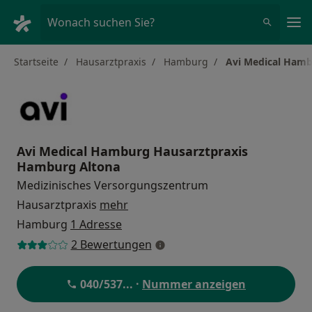
Ha
Wonach suchen Sie?
Startseite
Hausarztpraxis
Hamburg
Avi Medical Hamb
Avi Medical Hamburg Hausarztpraxis
Hamburg Altona
Medizinisches Versorgungszentrum
Hausarztpraxis
mehr
Hamburg
1 Adresse
2 Bewertungen
040/537
... ·
Nummer anzeigen