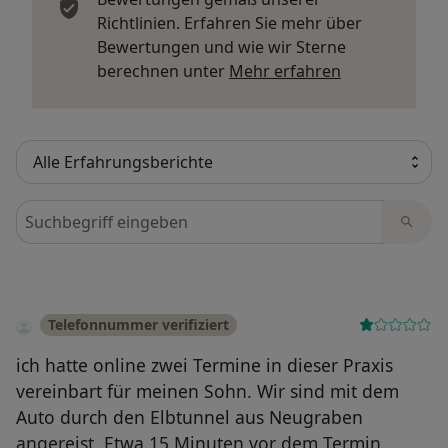
Corona (COVID-19)
Richtlinien. Erfahren Sie mehr über
Bewertungen und wie wir Sterne
Als Hausärzte sind wir auch in dieser schwierigen Zeit
Mehr über Me
berechnen unter
Mehr erfahren
für Sie da. Wir testen, impfen und kümmern uns
langfristig um Ihre Gesundheit im Bezug auf Corona.
Wichtig bei Corona-Verdacht: Sie wurden positiv auf
Corona getestet oder haben Symptome? Bitte wählen
Sie in der Terminauswahl einen Videotermin, um sich
und andere zu schützen.
Bewertungen durchsuchen
Bescheinigungen
Telefonnummer verifiziert
ich hatte online zwei Termine in dieser Praxis
vereinbart für meinen Sohn. Wir sind mit dem
Apps auf Rezept
Auto durch den Elbtunnel aus Neugraben
angereist. Etwa 15 Minuten vor dem Termin