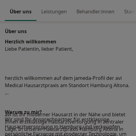
Über uns
Leistungen
Behandler:innen
Stan
Über uns
Herzlich willkommen
Liebe Patientin, lieber Patient,
herzlich willkommen auf dem jameda-Profil der avi
Medical Hausarztpraxis am Standort Hamburg Altona.
Warum zu mir?
avi ist Ihr moderner Hausarzt in der Nähe und bietet
Wir sind Ihr Ansprechpartner für erstklassige
Ihnen erstklassige Hausarztversorgung in zentraler
Hausarztversorgung in Hamburg und verknüpfen
Lage. In unserer Hausarztpraxis Hamburg Altona in
persönliche Fürsorge mit moderner Technologie, um