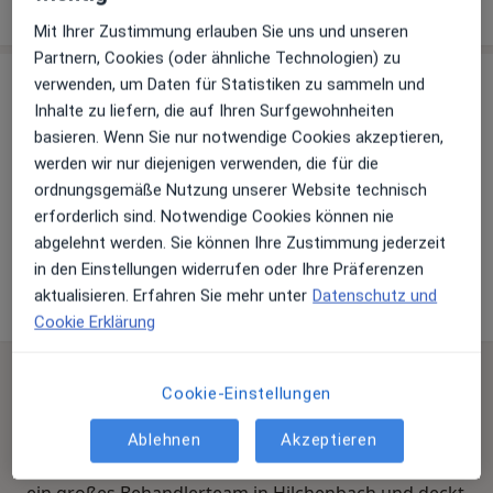
Standorte
Mit Ihrer Zustimmung erlauben Sie uns und unseren
Partnern, Cookies (oder ähnliche Technologien) zu
Praxis
verwenden, um Daten für Statistiken zu sammeln und
Inhalte zu liefern, die auf Ihren Surfgewohnheiten
basieren. Wenn Sie nur notwendige Cookies akzeptieren,
werden wir nur diejenigen verwenden, die für die
Zu Google Maps
ordnungsgemäße Nutzung unserer Website technisch
erforderlich sind. Notwendige Cookies können nie
abgelehnt werden. Sie können Ihre Zustimmung jederzeit
Celenus Fachklinik Hilchenbach Abt. Logopädie
in den Einstellungen widerrufen oder Ihre Präferenzen
Ferndorfstr. 14, 57271 Hilchenbach
aktualisieren. Erfahren Sie mehr unter
Datenschutz und
Cookie Erklärung
Häufig gestellte Fragen
Cookie-Einstellungen
Welche Fachgebiete deckt Celenus Fachklinik
Hilchenbach Abt. Logopädie in Hilchenbach ab?
Ablehnen
Akzeptieren
Celenus Fachklinik Hilchenbach Abt. Logopädie hat