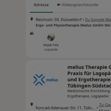
Adresse
Videosprechstunde
Reichsstr. 59, Düsseldorf
•
Zu Google M
Müjde Pala
Logopäde
melius Therapie
Praxis für Logopä
und Ergotherapie
Tübingen-Südsta
Medizinische Einrichtung
Ergotherapie, Logopädie
Zu Go
Konrad-Adenauer-Str. 11, Tübingen
•
Maps