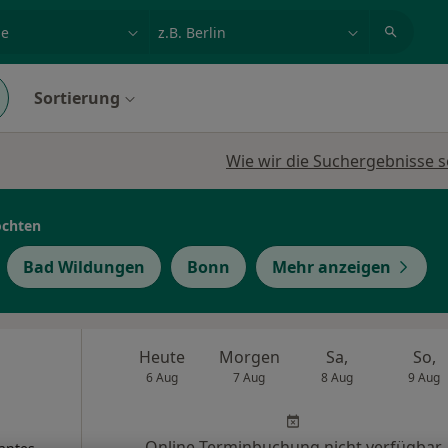
et, Erkrankung, Name
z.B. Berlin
Sortierung
Wie wir die Suchergebnisse s
öchten
Bad Wildungen
Bonn
Mehr anzeigen
Heute
Morgen
Sa,
So,
6 Aug
7 Aug
8 Aug
9 Aug
Online-Terminbuchung nicht verfügbar