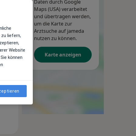
Daten durch Google
Maps (USA) verarbeitet
und übertragen werden,
um die Karte zur
nliche
Arztsuche auf jameda
zu liefern,
nutzen zu können.
zeptieren,
erer Website
Karte anzeigen
 Sie können
en
Mo,
Di,
Mi,
10 Aug
11 Aug
12 Aug
zeptieren