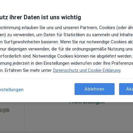
antes
r
Profil anzeigen
en
tz ihrer Daten ist uns wichtig
Zustimmung erlauben Sie uns und unseren Partnern, Cookies (oder äh
gle
en) zu verwenden, um Daten für Statistiken zu sammeln und Inhalte 
ren Surfgewohnheiten basieren. Wenn Sie nur notwendige Cookies ak
 nur diejenigen verwenden, die für die ordnungsgemäße Nutzung uns
erforderlich sind. Notwendige Cookies können nie abgelehnt werden.
mmung jederzeit in den Einstellungen widerrufen oder Ihre Präferenz
erlin-
Heute
Morgen
Sa,
So,
en. Erfahren Sie mehr unter
Datenschutz und Cookie Erklärung
6 Aug
7 Aug
8 Aug
9 Aug
Ablehnen
Ak
nstellungen
Online-Terminbuchung nicht verfügbar
·
esie
Profil anzeigen
ogle