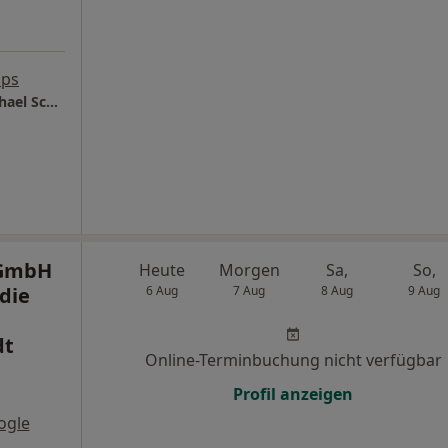
aps
Ergo- und Physiotherapie Medus GmbH Michael Schwiegel
 GmbH
Heute
Morgen
Sa,
So,
die
6 Aug
7 Aug
8 Aug
9 Aug
dt
Online-Terminbuchung nicht verfügbar
Profil anzeigen
ogle