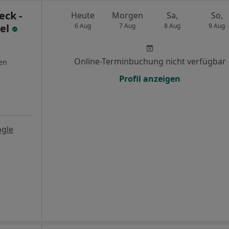
eck -
Heute
Morgen
Sa,
So,
hel
6 Aug
7 Aug
8 Aug
9 Aug
Online-Terminbuchung nicht verfügbar
en
Profil anzeigen
gle