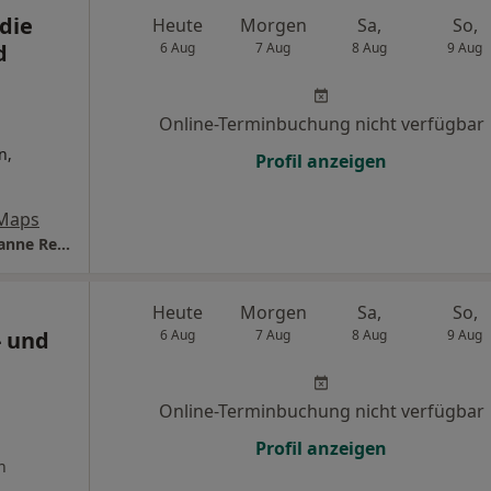
die
Heute
Morgen
Sa,
So,
d
6 Aug
7 Aug
8 Aug
9 Aug
Online-Terminbuchung nicht verfügbar
n,
Profil anzeigen
 Maps
Praxis für Logopädie Stefanie Seith und Susanne Rendle-Deutsch
Heute
Morgen
Sa,
So,
 und
6 Aug
7 Aug
8 Aug
9 Aug
Online-Terminbuchung nicht verfügbar
Profil anzeigen
n