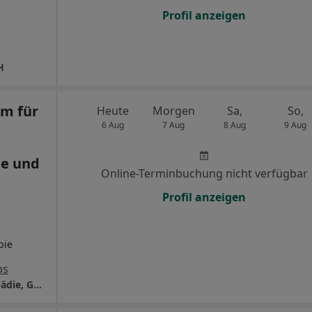
Profil anzeigen
H
m für
Heute
Morgen
Sa,
So,
6 Aug
7 Aug
8 Aug
9 Aug
ie und
Online-Terminbuchung nicht verfügbar
Profil anzeigen
pie
ps
theranova Zentrum für Ergotherapie, Logopädie, Gesprächstherapie und psychologische Beratung