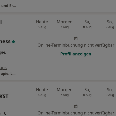
melius Therapie GmbH Praxis für Logopädie und Ergotherapie Tübingen-Südstadt
l
Heute
Morgen
Sa,
So,
6 Aug
7 Aug
8 Aug
9 Aug
lness
Online-Terminbuchung nicht verfügbar
pie,
Profil anzeigen
aps
Praxis Body & Soul Physiotherapie, Ergotherapie, Logopädie & Wellness
Heute
Morgen
Sa,
So,
 KST
6 Aug
7 Aug
8 Aug
9 Aug
Online-Terminbuchung nicht verfügbar
m- &