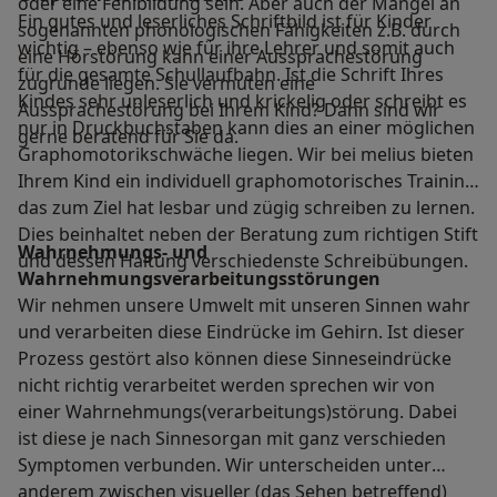
oder eine Fehlbildung sein. Aber auch der Mangel an
Ein gutes und leserliches Schriftbild ist für Kinder
sogenannten phonologischen Fähigkeiten z.B. durch
wichtig – ebenso wie für ihre Lehrer und somit auch
eine Hörstörung kann einer Aussprachestörung
für die gesamte Schullaufbahn. Ist die Schrift Ihres
zugrunde liegen. Sie vermuten eine
Kindes sehr unleserlich und krickelig oder schreibt es
Aussprachestörung bei Ihrem Kind? Dann sind wir
nur in Druckbuchstaben kann dies an einer möglichen
gerne beratend für Sie da.
Graphomotorikschwäche liegen. Wir bei melius bieten
Ihrem Kind ein individuell graphomotorisches Training
das zum Ziel hat lesbar und zügig schreiben zu lernen.
Dies beinhaltet neben der Beratung zum richtigen Stift
Wahrnehmungs- und
und dessen Haltung verschiedenste Schreibübungen.
Wahrnehmungsverarbeitungsstörungen
Wir nehmen unsere Umwelt mit unseren Sinnen wahr
und verarbeiten diese Eindrücke im Gehirn. Ist dieser
Prozess gestört also können diese Sinneseindrücke
nicht richtig verarbeitet werden sprechen wir von
einer Wahrnehmungs(verarbeitungs)störung. Dabei
ist diese je nach Sinnesorgan mit ganz verschieden
Symptomen verbunden. Wir unterscheiden unter
anderem zwischen visueller (das Sehen betreffend)