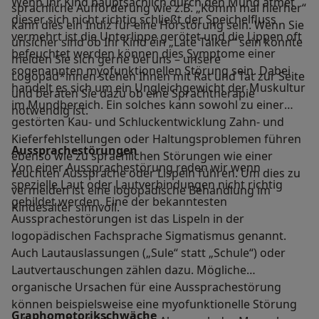
Wenn Ihr Kind hauptsächlich durch den Mund atmet
sprachliche Aufforderung wie z.B. „Komm mal hierher“
dieser sich nicht richtig schließt der Speichelfluss
kann dies ein Indiz für eine Hörstörung sein. Wenn Sie
vermehrt ist die Unterlippe gerötet und die Lippen oft
unsicher sind ob Ihr Kind ein „Late Talker“ sein könnte
befeuchtet werden können dies Symptome einer
melden Sie sich gerne bei uns – unsere
sogenannten myofunktionellen Störung sein. Dabei
Logopäd*innen stehen Ihnen mit Rat und Tat zur Seite
handelt es sich um ein Ungleichgewicht der Muskultur
und beraten Sie dazu ob eine Sprachtherapie
im Mundbereich. Ein solches kann sowohl zu einer
notwendig ist.
gestörten Kau- und Schluckentwicklung Zahn- und
Kieferfehlstellungen oder Haltungsproblemen führen
Aussprachestörungen
ebenso wie zu sprachlichen Störungen wie einer
Von einer Aussprachestörung reden wir wenn
feuchten Aussprache oder Lispeln führen. Um dies zu
spezielle Laut oder Lautverbindungen nicht richtig
vermeiden ist eine logopädische Behandlung im
gebildet werden. Eine der bekanntesten
Kindesalter sinnvoll.
Aussprachestörungen ist das Lispeln in der
logopädischen Fachsprache Sigmatismus genannt.
Auch Lautauslassungen („Sule“ statt „Schule“) oder
Lautvertauschungen zählen dazu. Mögliche
organische Ursachen für eine Aussprachestörung
können beispielsweise eine myofunktionelle Störung
Graphomotorikschwäche