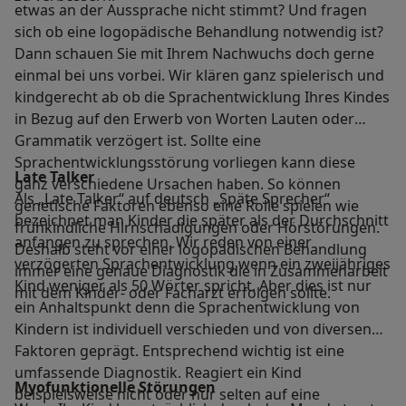
etwas an der Aussprache nicht stimmt? Und fragen
sich ob eine logopädische Behandlung notwendig ist?
Dann schauen Sie mit Ihrem Nachwuchs doch gerne
einmal bei uns vorbei. Wir klären ganz spielerisch und
kindgerecht ab ob die Sprachentwicklung Ihres Kindes
in Bezug auf den Erwerb von Worten Lauten oder
Grammatik verzögert ist. Sollte eine
Sprachentwicklungsstörung vorliegen kann diese
Late Talker
ganz verschiedene Ursachen haben. So können
Als „Late Talker“ auf deutsch „Späte Sprecher“
genetische Faktoren ebenso eine Rolle spielen wie
bezeichnet man Kinder die später als der Durchschnitt
frühkindliche Hirnschädigungen oder Hörstörungen.
anfangen zu sprechen. Wir reden von einer
Deshalb steht vor einer logopädischen Behandlung
verzögerten Sprachentwicklung wenn ein zweijähriges
immer eine genaue Diagnostik die in Zusammenarbeit
Kind weniger als 50 Wörter spricht. Aber dies ist nur
mit dem Kinder- oder Facharzt erfolgen sollte.
ein Anhaltspunkt denn die Sprachentwicklung von
Kindern ist individuell verschieden und von diversen
Faktoren geprägt. Entsprechend wichtig ist eine
umfassende Diagnostik. Reagiert ein Kind
Myofunktionelle Störungen
beispielsweise nicht oder nur selten auf eine