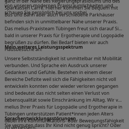
ganz in der Nähe des Regierungspräsidiums und des
von unseren modernen Praxisräumlichkeiten und
Sparkassen Carré. Hierher kommen Sie bequem mit
schauen Sie persönlich bei uns vorbei.
Bus und Bahn aber auch verschiedene Parkhäuser
befinden sich in unmittelbarer Nähe unserer Praxis.
Das melius-Praxisteam Tübingen freut sich darauf Sie
bald in unserer Praxis für Ergotherapie und Logopädie
begrüßen zu dürfen. Bei Bedarf bieten wir auch
Mein weiteres Leistungs­spektrum
Hausbesuche an!
Unsere Selbstständigkeit ist unmittelbar mit Mobilität
verbunden. Und Sprache ein Ausdruck unserer
Gedanken und Gefühle. Bestehen in einem dieser
Bereiche Defizite weil sich die Fähigkeiten nicht voll
entwickeln konnten oder wieder verloren gegangen
sind bedeutet das nicht selten einen Verlust von
Lebensqualität sowie Einschränkung im Alltag. Wir von
melius Ihrer Praxis für Logopädie und Ergotherapie in
Tübingen unterstützen Patient*innen jeden Alters
Sprachentwicklungsstörungen
dabei ihre Kommunikations- oder Bewegungsfähigkeit
Sie vermuten dass Ihr Kind nicht genug spricht? Oder
zu verbessern.