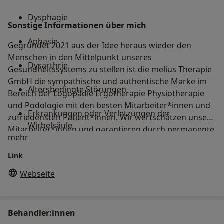
Dysphagie
Sonstige Informationen über mich
Aphasie
Gegründet 2021 aus der Idee heraus wieder den
Menschen in den Mittelpunkt unseres
Dysarthrie
Gesundheitssystems zu stellen ist die melius Therapie
GmbH die sympathische und authentische Marke im
Altersbedingte Störungen
Bereich der Logopädie Ergotherapie Physiotherapie
und Podologie mit den besten Mitarbeiter*innen und
Erkrankungen oder Verletzungen der
zufriedensten Patient*innen. Wir wertschätzen unsere
Wirbelsäule
Mitarbeiter*innen und garantieren durch permanente
Über uns
mehr
Weiterbildungen höchste Qualität und größtmögliche
körperliche Behinderung
Erfolge in der Behandlung unserer Patient*innen.
Link
geistige Behinderung
Webseite
Behandler:innen