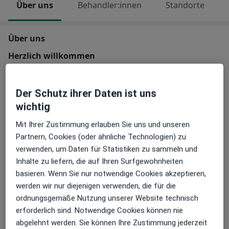
Über uns
Behandler:innen
Standorte
Über uns
Herzlich willkommen
Die Kasseler Stottertherapie bietet eine hochwirksame
Therapie gegen Stottern. Wir helfen Menschen,
dauerhaft und langfristig flüssiger zu sprechen.
Der Schutz ihrer Daten ist uns
Unsere Mitarbeiter kennen die Lebenssituation von
wichtig
Stotternden zum großen Teil auch aus eigener
Mit Ihrer Zustimmung erlauben Sie uns und unseren
Erfahrung - wie auch unser ärtzlicher Leiter - als
Partnern, Cookies (oder ähnliche Technologien) zu
Selbstbetroffene.
verwenden, um Daten für Statistiken zu sammeln und
Inhalte zu liefern, die auf Ihren Surfgewohnheiten
Wir setzen auf ein innovatives Therapiekonzept
Warum zu mir?
basieren. Wenn Sie nur notwendige Cookies akzeptieren,
basierend auf Gruppentherapie mit Gleichaltrigen, so
Bereits seit der Gründung des Instituts in 1996 wird
werden wir nur diejenigen verwenden, die für die
dass die Therapie Spaß. Dabei nutzen wir
unsere Therapie und ihr Erfolg von unabhängige
ordnungsgemäße Nutzung unserer Website technisch
verschiedene Behandlungsformen: Präsenz- und
Universitäten wissenschaftlich geprüft und in einer
erforderlich sind. Notwendige Cookies können nie
Online-Sitzungen sowie Einzel- und Gruppentherapien
Vielzahl von Studien bestätigt.
abgelehnt werden. Sie können Ihre Zustimmung jederzeit
werden je nach Altersstufe flexibel miteinander