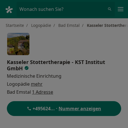
Ha
Wonach suchen Sie?
Startseite
Logopädie
Bad Emstal
Kasseler Stotterther
Kasseler Stottertherapie - KST Institut
GmbH
Medizinische Einrichtung
Logopädie
mehr
Bad Emstal
1 Adresse
+495624
... ·
Nummer anzeigen