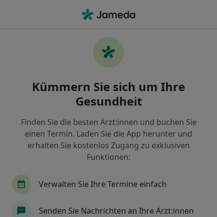
Ha
Logopädie
Filter & Sortierung
• 1
Zu Google Map
Logopädie Praxen
Kümmern Sie sich um Ihre
Wie wir die Suchergebnisse sortieren
Gesundheit
Finden Sie die besten Ärzt:innen und buchen Sie
Wählen Sie die Stadt aus, in der Sie suchen möchten
einen Termin. Laden Sie die App herunter und
Hamburg
Berlin
München
Bad Wild
erhalten Sie kostenlos Zugang zu exklusiven
Funktionen:
Verwalten Sie Ihre Termine einfach
Senden Sie Nachrichten an Ihre Ärzt:innen