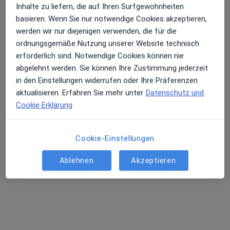
Inhalte zu liefern, die auf Ihren Surfgewohnheiten
basieren. Wenn Sie nur notwendige Cookies akzeptieren,
werden wir nur diejenigen verwenden, die für die
ordnungsgemäße Nutzung unserer Website technisch
erforderlich sind. Notwendige Cookies können nie
abgelehnt werden. Sie können Ihre Zustimmung jederzeit
Sankt Josef-Hospital GmbH
in den Einstellungen widerrufen oder Ihre Präferenzen
Klinik
aktualisieren. Erfahren Sie mehr unter
Datenschutz und
Logopädie
Cookie Erklärung
In der Hees 4, Xanten
•
Zu Google Maps
Sankt Josef-Hospital GmbH
Keine Online-Terminbuchung über jameda verfügbar
Cookie-Einstellungen
Profil anzeigen
Ablehnen
Akzeptieren