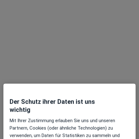
Krankenhaus Barmherzige Brüder Abt.
Logopädie
Fachabteilung
Logopädie
1 Bewertung
Nordallee 1, Trier
•
Zu Google Maps
Krankenhaus Barmherzige Brüder Abt. Logopädie
Keine Online-Terminbuchung über jameda verfügbar
Der Schutz ihrer Daten ist uns
wichtig
Profil anzeigen
Mit Ihrer Zustimmung erlauben Sie uns und unseren
Partnern, Cookies (oder ähnliche Technologien) zu
verwenden, um Daten für Statistiken zu sammeln und