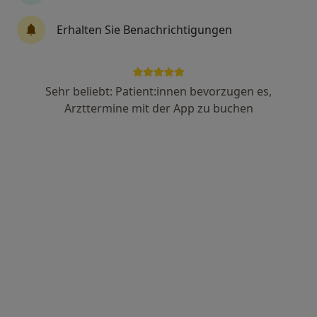
Erhalten Sie Benachrichtigungen
Evang. Krankenhaus Abt. Logopädie
Fachabteilung
Logopädie
Sehr beliebt: Patient:innen bevorzugen es,
1 Bewertung
Arzttermine mit der App zu buchen
Hachenburger Str. 16, Dierdorf
•
Zu Google Maps
Evang. Krankenhaus Abt. Logopädie
Keine Online-Terminbuchung über jameda verfügbar
Profil anzeigen