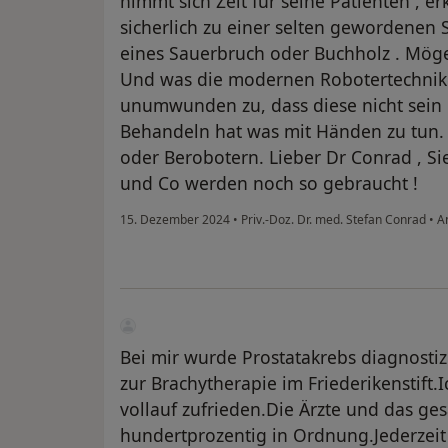
nimmt sich Zeit für seine Patienten , er
sicherlich zu einer selten gewordenen
eines Sauerbruch oder Buchholz . Möge
Und was die modernen Robotertechnike
unumwunden zu, dass diese nicht sein G
Behandeln hat was mit Händen zu tun. 
oder Berobotern. Lieber Dr Conrad , Sie
und Co werden noch so gebraucht !
15. Dezember 2024
•
Priv.-Doz. Dr. med. Stefan Conrad
•
A
Bei mir wurde Prostatakrebs diagnostiz
zur Brachytherapie im Friederikenstift
vollauf zufrieden.Die Ärzte und das ge
hundertprozentig in Ordnung.Jederzeit 