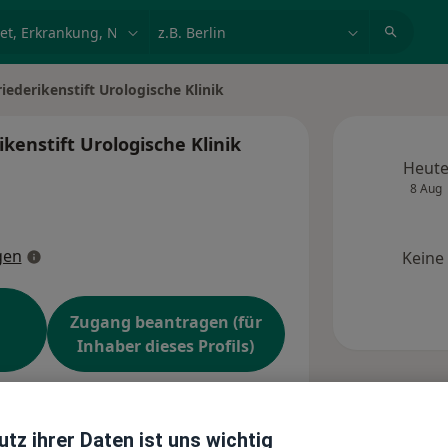
et, Erkrankung, Name
z.B. Berlin
ederikenstift Urologische Klinik
kenstift Urologische Klinik
Heut
8 Aug
gen
Keine
Zugang beantragen (für
Inhaber dieses Profils)
ndorte
Patientenerfahrungen
tz ihrer Daten ist uns wichtig