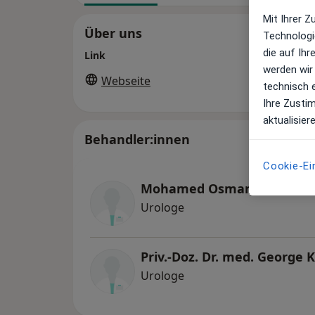
Mit Ihrer 
Über uns
Technologi
die auf Ih
Link
werden wir
Webseite
technisch 
Ihre Zusti
aktualisier
Behandler:innen
Cookie-Ei
Mohamed Osman
Urologe
Priv.-Doz. Dr. med. George 
Urologe