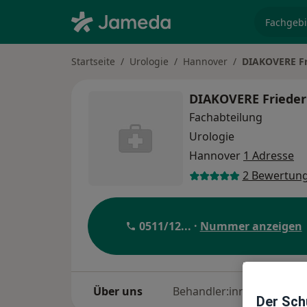
Fachgebi
Startseite
Urologie
Hannover
DIAKOVERE Fri
DIAKOVERE Friederi
Fachabteilung
Urologie
Hannover
1 Adresse
2 Bewertun
0511/12
... ·
Nummer anzeigen
Über uns
Behandler:innen
Sta
Der Schu