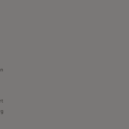
en
rt
rg