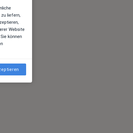
nliche
zu liefern,
zeptieren,
erer Website
 Sie können
en
zeptieren