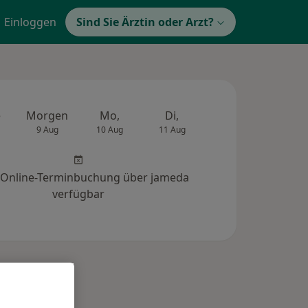
Einloggen
Sind Sie Ärztin oder Arzt?
e
Morgen
Mo,
Di,
Mi,
Do,
9 Aug
10 Aug
11 Aug
12 Aug
13 Au
 Online-Terminbuchung über jameda
verfügbar