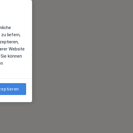
nliche
zu liefern,
zeptieren,
erer Website
 Sie können
en
zeptieren