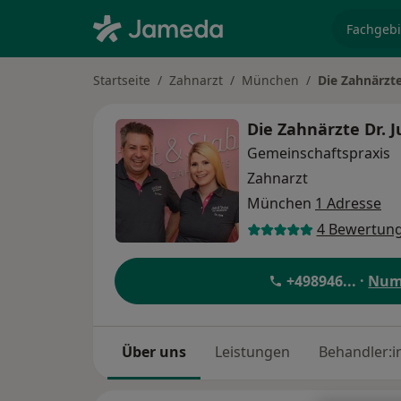
Fachgebi
Startseite
Zahnarzt
München
Die Zahnärzte
Die Zahnärzte Dr. J
Gemeinschaftspraxis
Zahnarzt
München
1 Adresse
4 Bewertun
+498946
... ·
Num
Über uns
Leistungen
Behandler:i