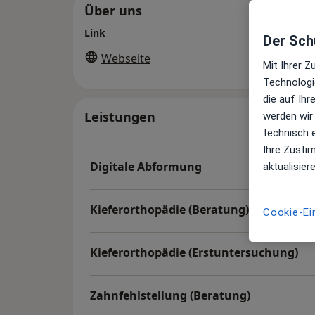
Über uns
Link
Der Schu
Webseite
Mit Ihrer 
Technologi
die auf Ih
Leistungen
werden wir
technisch 
Ihre Zusti
Digitale Abformung
aktualisier
Kieferorthopädie (Beratung)
Cookie-Ei
Kieferorthopädie (Erstuntersuchung)
Zahnfehlstellung (Beratung)