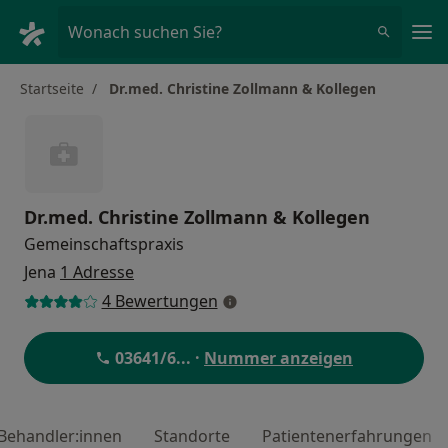
Ha
Wonach suchen Sie?
Startseite
Dr.med. Christine Zollmann & Kollegen
Dr.med. Christine Zollmann & Kollegen
Gemeinschaftspraxis
Jena
1 Adresse
4 Bewertungen
03641/6
... ·
Nummer anzeigen
Behandler:innen
Standorte
Patientenerfahrungen