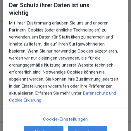
Hautärztin (Dermatologin), Allergologin
Der Schutz ihrer Daten ist uns
wichtig
Mit Ihrer Zustimmung erlauben Sie uns und unseren
Praxis
Partnern, Cookies (oder ähnliche Technologien) zu
verwenden, um Daten für Statistiken zu sammeln und
Inhalte zu liefern, die auf Ihren Surfgewohnheiten
basieren. Wenn Sie nur notwendige Cookies akzeptieren,
Zu Google Maps
werden wir nur diejenigen verwenden, die für die
ordnungsgemäße Nutzung unserer Website technisch
erforderlich sind. Notwendige Cookies können nie
Dr.med. Christine Zollmann & Kollegen
abgelehnt werden. Sie können Ihre Zustimmung jederzeit
Engelplatz 8, 07743 Jena
in den Einstellungen widerrufen oder Ihre Präferenzen
Versicherungen
aktualisieren. Erfahren Sie mehr unter
Datenschutz und
Gesetzlich versichert
Cookie Erklärung
Privat versichert
Cookie-Einstellungen
Erfahrungsberichte (4)