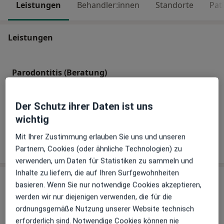
Leistungen
Behandler:innen
Standorte
Pat
Leistungen
Parodontitis (Beratung)
Implantologie
Der Schutz ihrer Daten ist uns
wichtig
Mit Ihrer Zustimmung erlauben Sie uns und unseren
Wie funktioniert die Preisbildung?
Partnern, Cookies (oder ähnliche Technologien) zu
verwenden, um Daten für Statistiken zu sammeln und
Inhalte zu liefern, die auf Ihren Surfgewohnheiten
Behandler:innen
Überprüfe meine Versicherung
basieren. Wenn Sie nur notwendige Cookies akzeptieren,
werden wir nur diejenigen verwenden, die für die
ordnungsgemäße Nutzung unserer Website technisch
Dr. med. dent. Knut Langer
erforderlich sind. Notwendige Cookies können nie