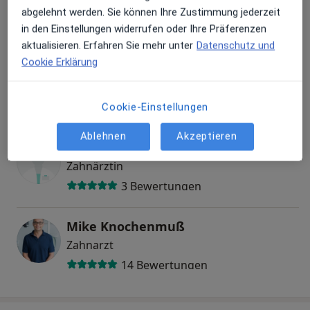
Zahnarzt
abgelehnt werden. Sie können Ihre Zustimmung jederzeit
3 Bewertungen
in den Einstellungen widerrufen oder Ihre Präferenzen
aktualisieren. Erfahren Sie mehr unter
Datenschutz und
Cookie Erklärung
Matthias Hahn
Zahnarzt
2 Bewertungen
Cookie-Einstellungen
Ablehnen
Akzeptieren
Dr. med. dent. Christina Bartels
Zahnärztin
3 Bewertungen
Mike Knochenmuß
Zahnarzt
14 Bewertungen