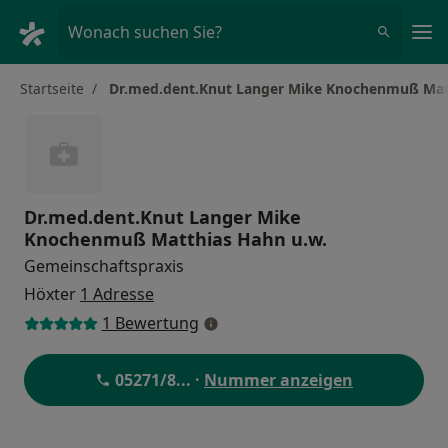
Ha
Wonach suchen Sie?
Startseite
Dr.med.dent.Knut Langer Mike Knochenmuß Mat
Dr.med.dent.Knut Langer Mike
Knochenmuß Matthias Hahn u.w.
Gemeinschaftspraxis
Höxter
1 Adresse
1 Bewertung
05271/8
... ·
Nummer anzeigen