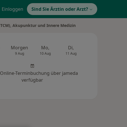
Einloggen
Sind Sie Ärztin oder Arzt?
in (TCM), Akupunktur und Innere Medizin
e
Morgen
Mo,
Di,
Mi,
Do,
9 Aug
10 Aug
11 Aug
12 Aug
13 Au
 Online-Terminbuchung über jameda
verfügbar