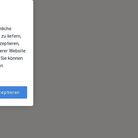
nliche
zu liefern,
zeptieren,
erer Website
 Sie können
en
zeptieren