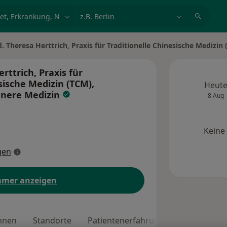
et, Erkrankung, Name
z.B. Berlin
. Theresa Herttrich, Praxis für Traditionelle Chinesische Mediz
rttrich, Praxis für
sische Medizin (TCM),
Heut
nnere Medizin
8 Aug
Keine
gen
mer anzeigen
nnen
Standorte
Patientenerfahrungen