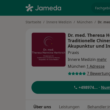
Fachgebi
Startseite
Innere Medizin
München
Dr. med
Dr. med. Theresa He
Traditionelle Chine
Akupunktur und I
Praxis
Innere Medizin
mehr
München
1 Adresse
7 Bewertun
+498974
... ·
Num
Über uns
Leistungen
Behandler:i