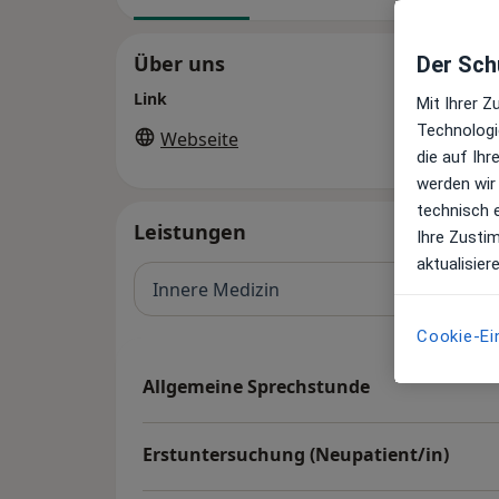
Über uns
Der Schu
Link
Mit Ihrer 
Technologi
Webseite
die auf Ih
werden wir
technisch 
Leistungen
Ihre Zusti
aktualisier
Innere Medizin
Cookie-Ei
Allgemeine Sprechstunde
Erstuntersuchung (Neupatient/in)