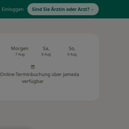
Einloggen
Sind Sie Ärztin oder Arzt?
e
Morgen
Sa,
So,
Mo,
Di,
7 Aug
8 Aug
9 Aug
10 Aug
11 Au
 Online-Terminbuchung über jameda
verfügbar