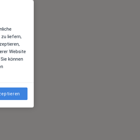
nliche
zu liefern,
zeptieren,
erer Website
 Sie können
en
zeptieren