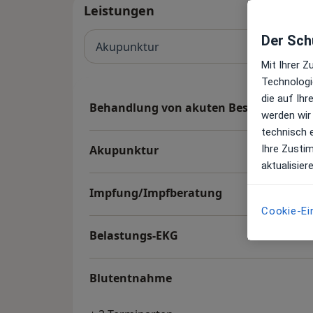
Leistungen
Der Schu
Akupunktur
Mit Ihrer 
Technologi
die auf Ih
Behandlung von akuten Beschwerden/
werden wir
technisch 
Ihre Zusti
Akupunktur
aktualisier
Impfung/Impfberatung
Cookie-Ei
Belastungs-EKG
Blutentnahme