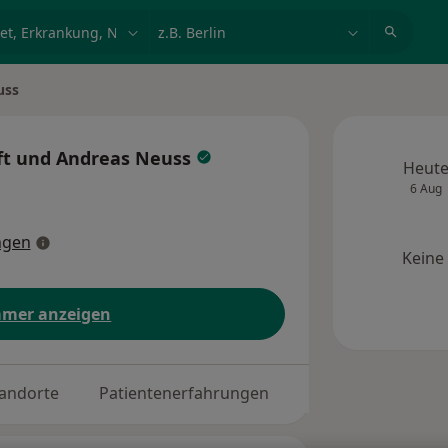
et, Erkrankung, Name
z.B. Berlin
uss
oft und Andreas Neuss
Heut
6 Aug
ngen
Keine
mer anzeigen
andorte
Patientenerfahrungen