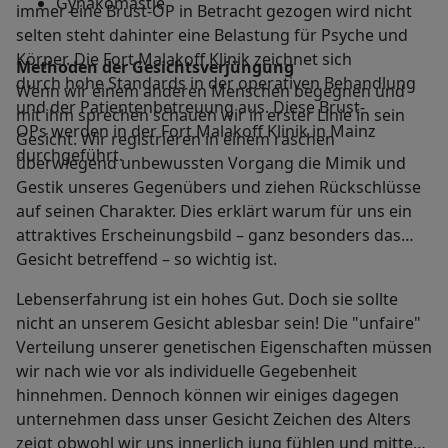
Gynäkomastie
immer eine Brust-OP in Betracht gezogen wird nicht
selten steht dahinter eine Belastung für Psyche und
Körper. Die Fort Malakoff Klinik zeichnet sich
Methoden der Gesichtsverjüngung
durch hohe Standards in der operativen Behandlung
Wenn wir einem anderen Menschen begegnen und
und der Patientenbetreuung aus. Diese Brust-
mit ihm sprechen schauen wir in erster Linie in sein
OPs werden in der Fort Malakoff Klinik in Mainz
Gesicht. Wir registrieren in einem raschen
durchgeführt.
überwiegend unbewussten Vorgang die Mimik und
Gestik unseres Gegenübers und ziehen Rückschlüsse
auf seinen Charakter. Dies erklärt warum für uns ein
attraktives Erscheinungsbild – ganz besonders das
Gesicht betreffend – so wichtig ist.
Lebenserfahrung ist ein hohes Gut. Doch sie sollte
nicht an unserem Gesicht ablesbar sein! Die "unfaire"
Verteilung unserer genetischen Eigenschaften müssen
wir nach wie vor als individuelle Gegebenheit
hinnehmen. Dennoch können wir einiges dagegen
unternehmen dass unser Gesicht Zeichen des Alters
zeigt obwohl wir uns innerlich jung fühlen und mitten