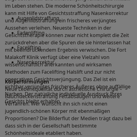
im Leben stehen. Die moderne Schönheitschirurgie
kann mit Hilfe von Gesichtsstraffung Nasenkorrektur​​​​​​​
Augenlidstraffung
und Augenlidstraffung​​​​​​​ ein frischeres verjüngtes
Aussehen verleihen. Neueste Techniken in der
Fadenlifting
Gesichtstherapie können zwar nicht komplett die Zeit
zurückdrehen aber die Spuren die sie hinterlassen hat
Facelifting
mit beeindruckendem Ergebnis verwischen. Die Fort
Malakoff Klinik verfügt über eine Vielzahl von
Nasenkorrektur
wissenschaftlich anerkannten und wirksamen
Methoden zum Facelifting​​​​​​​ Halslift und zur nicht
opeerativen Gesichtsverjüngung. Das Ziel ist ein
Körperformungen
sichtbar verjüngtes frischeres Äußeres ohne auffällige
Neue Lebensqualität durch ästhetische Chirurgie –
Narben. Der natürliche individuelle Ausdruck Ihres
Bauchdeckenstraffung Fettabsaugen und weitere
Gesichts bleibt erhalten.
Verfahren. Wer wünscht ihn sich nicht einen
jugendlich-schönen Körper mit ebenmäßigen
Proportionen? Die Bilderflut der Medien trägt dazu bei
dass sich in der Gesellschaft bestimmte
Schönheitsideale etabliert haben.