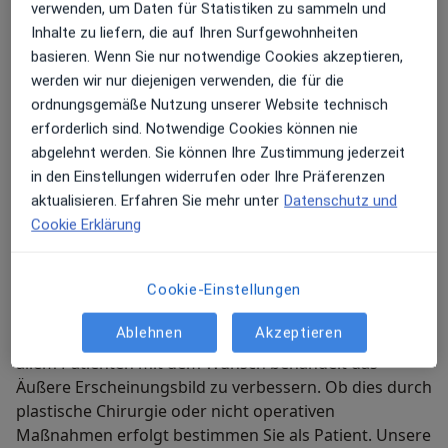
nichtoperativen Bereich anbieten:
verwenden, um Daten für Statistiken zu sammeln und
Defektdeckung)
Inhalte zu liefern, die auf Ihren Surfgewohnheiten
basieren. Wenn Sie nur notwendige Cookies akzeptieren,
Operationen der Hand (u.a. Behandlung des M.
Behandlungen im Gesicht
werden wir nur diejenigen verwenden, die für die
Dupuytren Karpaltunnelsyndrom schnellender
(Faltenunterspritzung mit Hyaluronsäure und
ordnungsgemäße Nutzung unserer Website technisch
Finger)
Botox Hautregeneration Hautverjüngung
erforderlich sind. Notwendige Cookies können nie
Thermage. Laserbehandlungen​​​​​​​)
abgelehnt werden. Sie können Ihre Zustimmung jederzeit
in den Einstellungen widerrufen oder Ihre Präferenzen
Behandlungen am Körper (Laserbehandlungen
aktualisieren. Erfahren Sie mehr unter
Datenschutz und
Besenreiser Pigmentstörungen etc.
Cookie Erklärung
Tätowierungen und zur dauerhaften
Haarentfernung)
Mein weiteres Leistungs­spektrum
Cookie-Einstellungen
Handverjüngung durch Unterspritzung
Sie wollen sich besser fühlen selbstbewusster und
Ablehnen
Akzeptieren
attraktiver? In der Fort Malakoff Klinik werden vor
allem Patienten mit dem Wunsch behandelt das
Äußere Erscheinungsbild zu verbessern. Ob dies durch
plastische Chirurgie oder nicht operativen
Maßnahmen erfolgt bestimmen Sie als Patient. Unsere