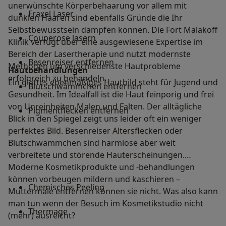
unerwünschte Körperbehaarung vor allem mit
Fraxel Laser
dunklen Haaren sind ebenfalls Gründe die Ihr
Selbstbewusstsein dämpfen können. Die Fort Malakoff
Couperose lasern
Klinik verfügt über eine ausgewiesene Expertise im
Bereich der Lasertherapie und nutzt modernste
Besenreiser entfernen
Methoden um verschiedenste Hautprobleme
Hautbehandlungen
erfolgreich zu behandeln.
Ein glattes ebenmäßiges Hautbild steht für Jugend und
Blutschwämmchen entfernen
Gesundheit. Im Idealfall ist die Haut feinporig und frei
von Unreinheiten Malen und Falten. Der alltägliche
Pigmentflecken entfernen
Blick in den Spiegel zeigt uns leider oft ein weniger
perfektes Bild. Besenreiser Altersflecken oder
Blutschwämmchen sind harmlose aber weit
verbreitete und störende Hauterscheinungen.
Moderne Kosmetikprodukte und -behandlungen
können vorbeugen mildern und kaschieren –
Chemisches Peeling
Muttermale entfernen können sie nicht. Was also kann
man tun wenn der Besuch im Kosmetikstudio nicht
Thermage
(mehr) ausreicht?