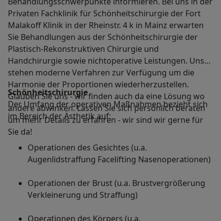
Behandlungsschwerpunkte informieren. Bei uns in der
Privaten Fachklinik für Schönheitschirurgie der Fort
Malakoff Klinik in der Rheinstr. 4 k in Mainz erwarten
Sie Behandlungen aus der Schönheitschirurgie der
Plastisch-Rekonstruktiven Chirurgie und
Handchirurgie sowie nichtoperative Leistungen. Uns
stehen moderne Verfahren zur Verfügung um die
Harmonie der Proportionen wiederherzustellen.
Schönheitschirurgie
Glauben Sie uns - wir finden auch da eine Lösung wo
Der Umfang der operativen Maßnahmen bezieht sich
andere abwinken. Lassen Sie sich persönlich beraten
im Bereich der Ästhetik auf:
um mehr Details zu erfahren - wir sind wir gerne für
Sie da!
Operationen des Gesichtes (u.a.
Augenlidstraffung​​​​​​​ Facelifting Nasenoperationen)
Operationen der Brust (u.a. Brustvergrößerung
Verkleinerung und Straffung)
Operationen des Körpers (u.a.