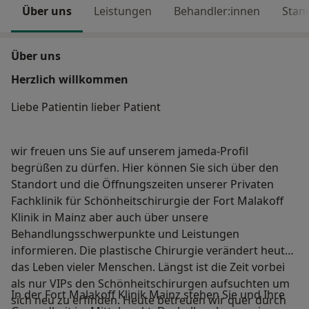
Über uns
Leistungen
Behandler:innen
Stan
Über uns
Herzlich willkommen
Liebe Patientin lieber Patient
wir freuen uns Sie auf unserem jameda-Profil
begrüßen zu dürfen. Hier können Sie sich über den
Standort und die Öffnungszeiten unserer Privaten
Fachklinik für Schönheitschirurgie der Fort Malakoff
Klinik in Mainz aber auch über unsere
Behandlungsschwerpunkte und Leistungen
informieren. Die plastische Chirurgie verändert heute
das Leben vieler Menschen. Längst ist die Zeit vorbei
als nur VIPs den Schönheitschirurgen aufsuchten um
In der Fort Malakoff Klinik Mainz stehen Sie und Ihre
sich neu zu erfinden. Heute betreuen wir quer durch