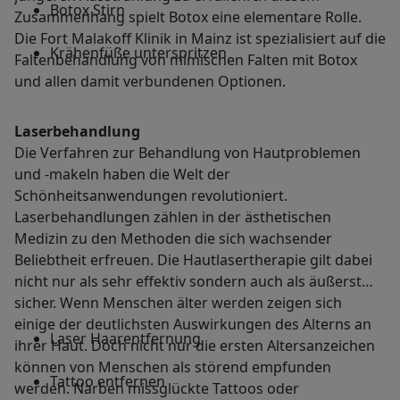
Botox Stirn
Zusammenhang spielt Botox eine elementare Rolle.
Die Fort Malakoff Klinik in Mainz ist spezialisiert auf die
Krähenfüße unterspritzen
Faltenbehandlung von mimischen Falten mit Botox
und allen damit verbundenen Optionen.
Laserbehandlung
Die Verfahren zur Behandlung von Hautproblemen
und -makeln haben die Welt der
Schönheitsanwendungen revolutioniert.
Laserbehandlungen zählen in der ästhetischen
Medizin zu den Methoden die sich wachsender
Beliebtheit erfreuen. Die Hautlasertherapie gilt dabei
nicht nur als sehr effektiv sondern auch als äußerst
sicher. Wenn Menschen älter werden zeigen sich
einige der deutlichsten Auswirkungen des Alterns an
Laser Haarentfernung
ihrer Haut. Doch nicht nur die ersten Altersanzeichen
können von Menschen als störend empfunden
Tattoo entfernen
werden. Narben missglückte Tattoos oder