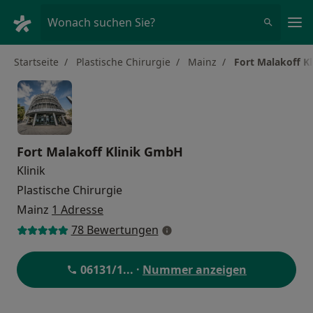
Ha
Wonach suchen Sie?
Startseite
Plastische Chirurgie
Mainz
Fort Malakoff K
Fort Malakoff Klinik GmbH
Klinik
Plastische Chirurgie
Mainz
1 Adresse
78 Bewertungen
06131/1
... ·
Nummer anzeigen