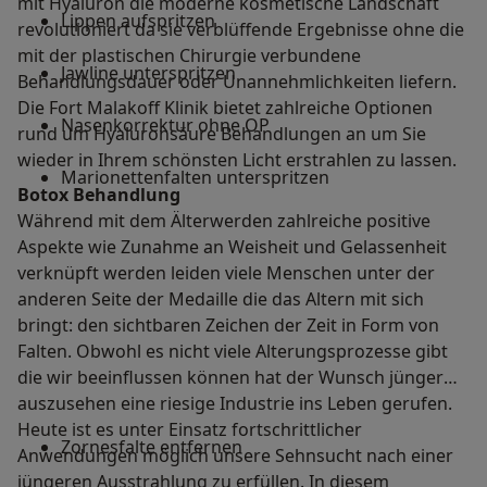
mit Hyaluron die moderne kosmetische Landschaft
Lippen aufspritzen
revolutioniert da sie verblüffende Ergebnisse ohne die
mit der plastischen Chirurgie verbundene
Jawline unterspritzen
Behandlungsdauer oder Unannehmlichkeiten liefern.
Die Fort Malakoff Klinik bietet zahlreiche Optionen
Nasenkorrektur ohne OP
rund um Hyaluronsäure Behandlungen an um Sie
wieder in Ihrem schönsten Licht erstrahlen zu lassen.
Marionettenfalten unterspritzen
Botox Behandlung
Während mit dem Älterwerden zahlreiche positive
Aspekte wie Zunahme an Weisheit und Gelassenheit
verknüpft werden leiden viele Menschen unter der
anderen Seite der Medaille die das Altern mit sich
bringt: den sichtbaren Zeichen der Zeit in Form von
Falten. Obwohl es nicht viele Alterungsprozesse gibt
die wir beeinflussen können hat der Wunsch jünger
auszusehen eine riesige Industrie ins Leben gerufen.
Heute ist es unter Einsatz fortschrittlicher
Zornesfalte entfernen
Anwendungen möglich unsere Sehnsucht nach einer
jüngeren Ausstrahlung zu erfüllen. In diesem