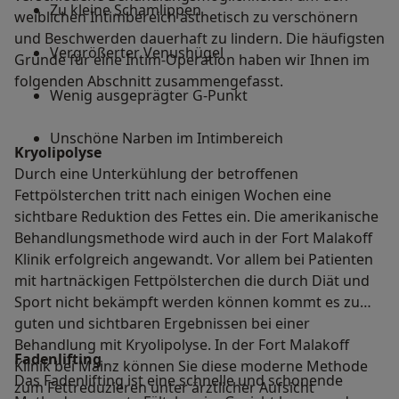
Zu kleine Schamlippen
weiblichen Intimbereich ästhetisch zu verschönern
und Beschwerden dauerhaft zu lindern. Die häufigsten
Vergrößerter Venushügel
Gründe für eine Intim-Operation haben wir Ihnen im
folgenden Abschnitt zusammengefasst.
Wenig ausgeprägter G-Punkt
Unschöne Narben im Intimbereich
Kryolipolyse
Durch eine Unterkühlung der betroffenen
Fettpölsterchen tritt nach einigen Wochen eine
sichtbare Reduktion des Fettes ein. Die amerikanische
Behandlungsmethode wird auch in der Fort Malakoff
Klinik erfolgreich angewandt. Vor allem bei Patienten
mit hartnäckigen Fettpölsterchen die durch Diät und
Sport nicht bekämpft werden können kommt es zu
guten und sichtbaren Ergebnissen bei einer
Behandlung mit Kryolipolyse. In der Fort Malakoff
Fadenlifting
Klinik bei Mainz können Sie diese moderne Methode
Das Fadenlifting ist eine schnelle und schonende
zum Fettreduzieren unter ärztlicher Aufsicht