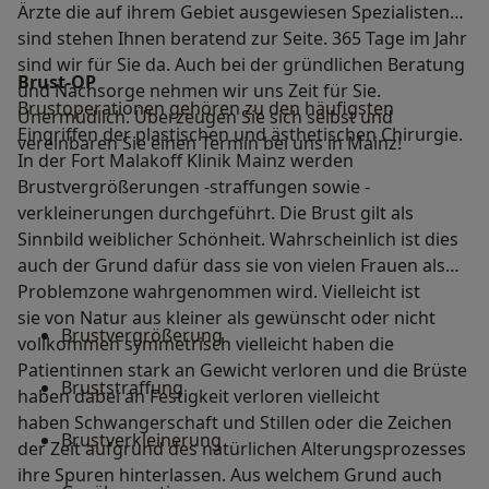
Ärzte die auf ihrem Gebiet ausgewiesen Spezialisten
sind stehen Ihnen beratend zur Seite. 365 Tage im Jahr
sind wir für Sie da. Auch bei der gründlichen Beratung
Brust-OP
und Nachsorge nehmen wir uns Zeit für Sie.
Brustoperationen gehören zu den häufigsten
Unermüdlich. Überzeugen Sie sich selbst und
Eingriffen der plastischen und ästhetischen Chirurgie.
vereinbaren Sie einen Termin bei uns in Mainz!
In der Fort Malakoff Klinik Mainz werden
Brustvergrößerungen -straffungen sowie -
verkleinerungen durchgeführt. Die Brust gilt als
Sinnbild weiblicher Schönheit. Wahrscheinlich ist dies
auch der Grund dafür dass sie von vielen Frauen als
Problemzone wahrgenommen wird. Vielleicht ist
sie von Natur aus kleiner als gewünscht oder nicht
Brustvergrößerung
vollkommen symmetrisch vielleicht haben die
Patientinnen stark an Gewicht verloren und die Brüste
Bruststraffung
haben dabei an Festigkeit verloren vielleicht
haben Schwangerschaft und Stillen oder die Zeichen
Brustverkleinerung
der Zeit aufgrund des natürlichen Alterungsprozesses
ihre Spuren hinterlassen. Aus welchem Grund auch