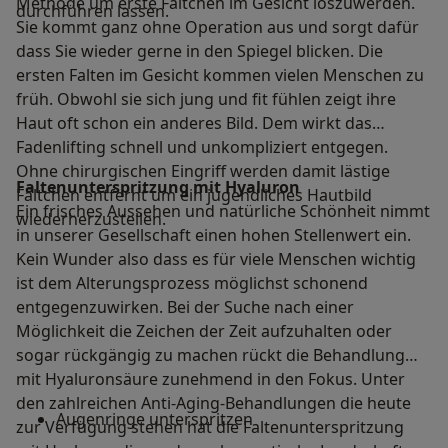
Methode um erste Fältchen im Gesicht loszuwerden.
durchführen lassen.
Sie kommt ganz ohne Operation aus und sorgt dafür
dass Sie wieder gerne in den Spiegel blicken. Die
ersten Falten im Gesicht kommen vielen Menschen zu
früh. Obwohl sie sich jung und fit fühlen zeigt ihre
Haut oft schon ein anderes Bild. Dem wirkt das
Fadenlifting schnell und unkompliziert entgegen.
Ohne chirurgischen Eingriff werden damit lästige
Faltenunterspritzung mit Hyaluron
Fältchen entfernt um ein jugendliches Hautbild
Ein frisches Aussehen und natürliche Schönheit nimmt
wiederherzustellen.
in unserer Gesellschaft einen hohen Stellenwert ein.
Kein Wunder also dass es für viele Menschen wichtig
ist dem Alterungsprozess möglichst schonend
entgegenzuwirken. Bei der Suche nach einer
Möglichkeit die Zeichen der Zeit aufzuhalten oder
sogar rückgängig zu machen rückt die Behandlung
mit Hyaluronsäure zunehmend in den Fokus. Unter
den zahlreichen Anti-Aging-Behandlungen die heute
Augenringe unterspritzen
zur Verfügung stehen hat die Faltenunterspritzung