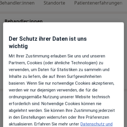
Behandler:innen
Standorte
Patientenerfahrungen
Behandler:innen
Allgemeinmediziner
Der Schutz ihrer Daten ist uns
wichtig
Mit Ihrer Zustimmung erlauben Sie uns und unseren
Dr. med. Karl-Heinz Schille
Partnern, Cookies (oder ähnliche Technologien) zu
Frauenarzt (Gynäkologe), Allgemeinmediziner
verwenden, um Daten für Statistiken zu sammeln und
5 Bewertungen
Inhalte zu liefern, die auf Ihren Surfgewohnheiten
basieren. Wenn Sie nur notwendige Cookies akzeptieren,
werden wir nur diejenigen verwenden, die für die
ordnungsgemäße Nutzung unserer Website technisch
Praxis
erforderlich sind. Notwendige Cookies können nie
abgelehnt werden. Sie können Ihre Zustimmung jederzeit
in den Einstellungen widerrufen oder Ihre Präferenzen
Zu Google Maps
aktualisieren. Erfahren Sie mehr unter
Datenschutz und