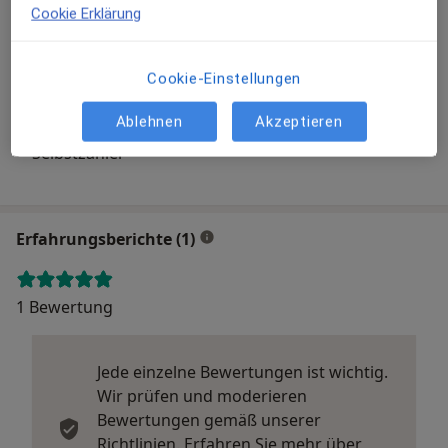
Cookie Erklärung
Frauenarztpraxis am Sulzbacher Markt Oksana
Cookie-Einstellungen
Litovchenko und Sarah München
Sulzbachtalstr. 60, 66280 Sulzbach
Ablehnen
Akzeptieren
Versicherungen
Selbstzahler
Erfahrungsberichte (1)
1 Bewertung
Jede einzelne Bewertungen ist wichtig.
Wir prüfen und moderieren
Bewertungen gemäß unserer
Richtlinien. Erfahren Sie mehr über