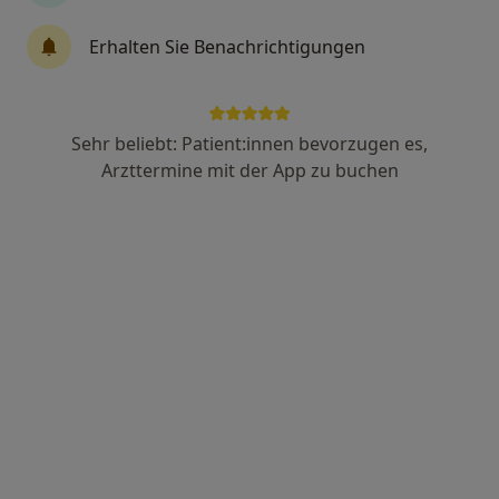
Gastroenterologie
Erhalten Sie Benachrichtigungen
10 Bewertungen
Wiescherstr. 20, Herne
•
Zu Google Maps
Gastroenterologische Gemeinschaftspraxis Herne
Sehr beliebt: Patient:innen bevorzugen es,
Arzttermine mit der App zu buchen
Keine Online-Terminbuchung über jameda verfügbar
Profil anzeigen
Evangelisches Krankenhaus Medizinische