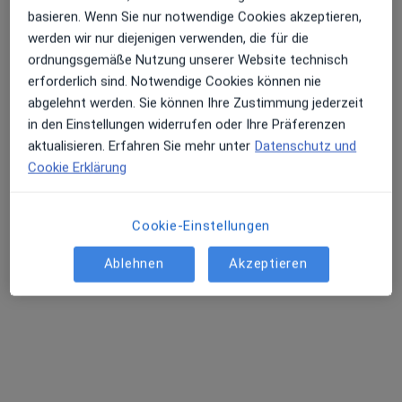
basieren. Wenn Sie nur notwendige Cookies akzeptieren,
werden wir nur diejenigen verwenden, die für die
Alfried Krupp Krankenhaus Essen-Steele
ordnungsgemäße Nutzung unserer Website technisch
Klinik für Pneumologie und
erforderlich sind. Notwendige Cookies können nie
Gastroenterologie
abgelehnt werden. Sie können Ihre Zustimmung jederzeit
Fachabteilung
in den Einstellungen widerrufen oder Ihre Präferenzen
Innere Medizin, Pneumologie (Lungenerkrankungen),
aktualisieren. Erfahren Sie mehr unter
Datenschutz und
Gastroenterologie
Cookie Erklärung
2 Bewertungen
Cookie-Einstellungen
Hellweg 100, Essen
•
Zu Google Maps
Alfried Krupp Krankenhaus Essen-Steele Klinik für Pneumologie und Gastroenterologie
Ablehnen
Akzeptieren
Keine Online-Terminbuchung über jameda verfügbar
Profil anzeigen