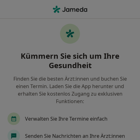
Ha
Gastroenterologie • Essen, Nordrhein-Westfalen
Filter & Sortierung
• 1
Zu Google Map
Gastroenterologie Praxen in Essen
Kümmern Sie sich um Ihre
Wie wir die Suchergebnisse sortieren
Gesundheit
Finden Sie die besten Ärzt:innen und buchen Sie
einen Termin. Laden Sie die App herunter und
erhalten Sie kostenlos Zugang zu exklusiven
Funktionen:
Verwalten Sie Ihre Termine einfach
Gastroenterologische
Gemeinschaftspraxis Herne
Senden Sie Nachrichten an Ihre Ärzt:innen
Gemeinschaftspraxis