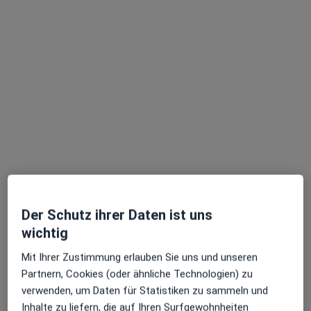
Evangelisches Krankenhaus Klinik f.
Innere Medizin und Gastroenterologie
Fachabteilung
·
Mehr
Diabetologie, Innere Medizin, Intensivmedizin
5 Bewertungen
Virchowstr. 20, Oberhausen
•
Zu Google Maps
Evangelisches Krankenhaus Klinik f. Innere Medizin und Gastroenterologie
Keine Online-Terminbuchung über jameda verfügbar
Profil anzeigen
Der Schutz ihrer Daten ist uns
wichtig
Mit Ihrer Zustimmung erlauben Sie uns und unseren
Partnern, Cookies (oder ähnliche Technologien) zu
verwenden, um Daten für Statistiken zu sammeln und
Inhalte zu liefern, die auf Ihren Surfgewohnheiten