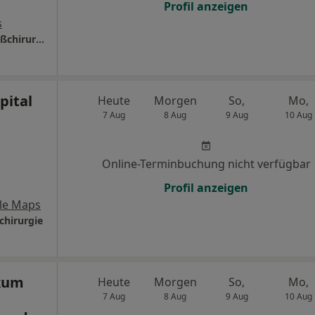
Profil anzeigen
s
Ev. Krankenhaus Herne-Mitte Klinik für Gefäßchirurgie
pital
Heute
Morgen
So,
Mo,
7 Aug
8 Aug
9 Aug
10 Aug
Online-Terminbuchung nicht verfügbar
Profil anzeigen
le Maps
chirurgie
ikum
Heute
Morgen
So,
Mo,
7 Aug
8 Aug
9 Aug
10 Aug