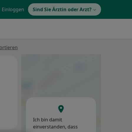
Einloggen
Sind Sie Ärztin oder Arzt?
ortieren
Di,
Mi,
Do,
11 Aug
12 Aug
13 Aug
Ich bin damit
einverstanden, dass