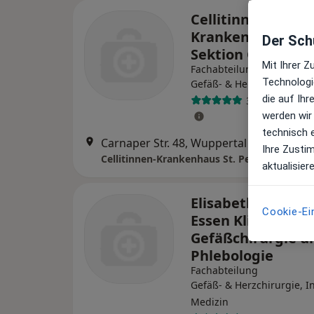
Cellitinnen-
Krankenhaus St. 
Der Schu
Sektion Gefäßchi
Mit Ihrer 
Fachabteilung
Technologi
Gefäß- & Herzchirurgie
die auf Ih
3 Bewertunge
werden wir
technisch 
Carnaper Str. 48, Wuppertal
•
Zu Google
Ihre Zusti
aktualisier
Elisabeth-Kranke
Cookie-Ei
Essen Klinik f.
Gefäßchirurgie u
Phlebologie
Fachabteilung
Gefäß- & Herzchirurgie, I
Medizin