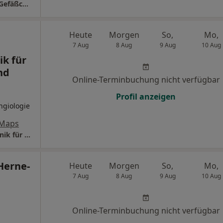
Herzzentrum Duisburg Klinik für Herz- und Gefäßchirurgie
Heute
Morgen
So,
Mo,
7 Aug
8 Aug
9 Aug
10 Aug
ik für
nd
Online-Terminbuchung nicht verfügbar
Profil anzeigen
ngiologie
 Maps
Alfried Krupp Krankenhaus Rüttenscheid Klinik für Gefäßchirurgie und Angiologie
Herne-
Heute
Morgen
So,
Mo,
7 Aug
8 Aug
9 Aug
10 Aug
Online-Terminbuchung nicht verfügbar