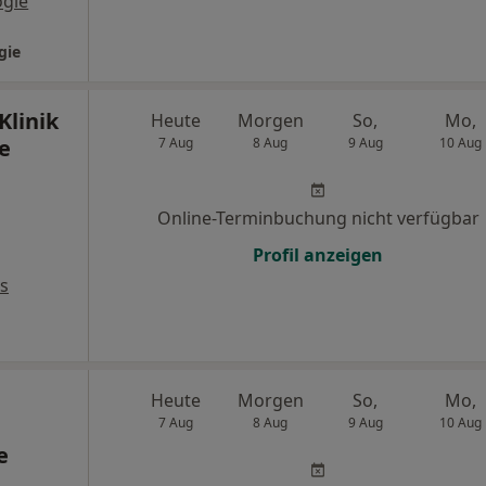
ogle
gie
Klinik
Heute
Morgen
So,
Mo,
e
7 Aug
8 Aug
9 Aug
10 Aug
Online-Terminbuchung nicht verfügbar
Profil anzeigen
s
Heute
Morgen
So,
Mo,
7 Aug
8 Aug
9 Aug
10 Aug
e