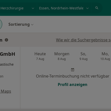
et, Erkrankung, Name
z.B. Berlin
Sortierung
en
Wie wir die Suchergebnisse s
k GmbH
Heute
Morgen
So,
Mo,
7 Aug
8 Aug
9 Aug
10 Aug
lastische
Online-Terminbuchung nicht verfügbar
en
Profil anzeigen
e Maps