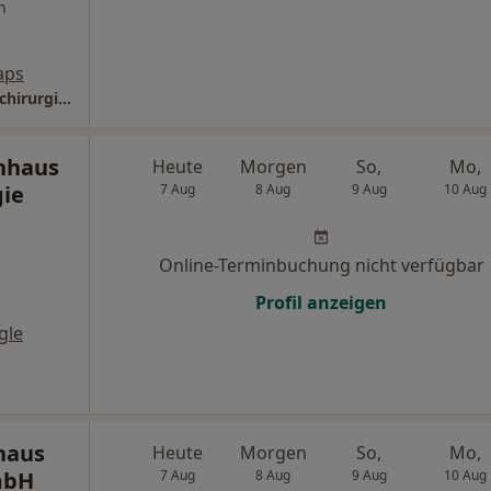
n
aps
Elisabeth-Krankenhaus Essen Klinik f. Gefäßchirurgie und Phlebologie
nhaus
Heute
Morgen
So,
Mo,
gie
7 Aug
8 Aug
9 Aug
10 Aug
Online-Terminbuchung nicht verfügbar
Profil anzeigen
gle
haus
Heute
Morgen
So,
Mo,
mbH
7 Aug
8 Aug
9 Aug
10 Aug