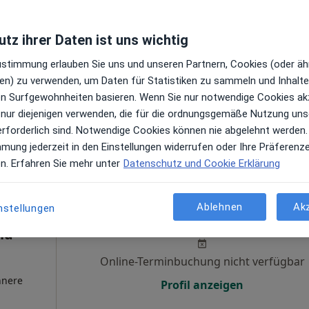
Heute
Morgen
So,
Mo,
Petrus
7 Aug
8 Aug
9 Aug
10 Aug
tz ihrer Daten ist uns wichtig
rurgie
Zustimmung erlauben Sie uns und unseren Partnern, Cookies (oder äh
Online-Terminbuchung nicht verfügbar
en) zu verwenden, um Daten für Statistiken zu sammeln und Inhalte 
ren Surfgewohnheiten basieren. Wenn Sie nur notwendige Cookies ak
n
Profil anzeigen
 nur diejenigen verwenden, die für die ordnungsgemäße Nutzung uns
erforderlich sind. Notwendige Cookies können nie abgelehnt werden.
 Maps
mmung jederzeit in den Einstellungen widerrufen oder Ihre Präferenz
Cellitinnen-Krankenhaus St. Petrus Sektion Gefäßchirurgie
en. Erfahren Sie mehr unter
Datenschutz und Cookie Erklärung
nhaus
Heute
Morgen
So,
Mo,
Ablehnen
Ak
nstellungen
7 Aug
8 Aug
9 Aug
10 Aug
nd
Online-Terminbuchung nicht verfügbar
nnere
Profil anzeigen