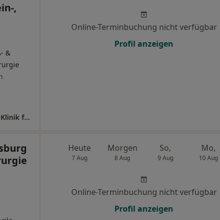
in-,
Online-Terminbuchung nicht verfügbar
Profil anzeigen
- &
rurgie
n
St. Josef Krankenhaus Essen-Werden GmbH Klinik für Allgemein-, Viszeral- und Gefäßchirurgie
isburg
Heute
Morgen
So,
Mo,
rurgie
7 Aug
8 Aug
9 Aug
10 Aug
Online-Terminbuchung nicht verfügbar
Profil anzeigen